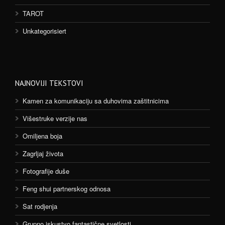
TAROT
Unkategorisiert
NAJNOVIJI TEKSTOVI
Kamen za komunikaciju sa duhovima zaštitnicima
Višestruke verzije nas
Omiljena boja
Zagrljaj života
Fotografije duše
Feng shui partnerskog odnosa
Sat rodjenja
Grupno iskustvo fantastične svetlosti