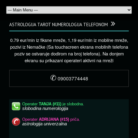
ASTROLOGIJA TAROT NUMEROLOGIJA TELEFONOM
0.79 eur/min iz fiksne mreže, 1,19 eur/min iz mobilne mreže,
pozivi iz Nemačke (Sa touchscreen ekrana mobilnih telefona
poziv se ostvaruje dodirom na broj telefona). Na donjem
ekranu su prikazani operateri aktivni na mreži
✆
09003774448