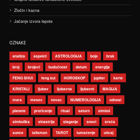
Zločin i kazna
Jačanje izvora lepote
OZNAKE
analiza
aspekti
ASTROLOGIJA
boje
brak
broj
brojevi
budućnost
datum
energija
FENG SHUI
feng šui
HOROSKOP
jupiter
karte
KRISTALI
ljubav
ljubavna
ljubavni
MAGIJA
mars
mesec
novac
NUMEROLOGIJA
odnosi
planete
proricanje
ritual
saturn
simbol
simbolika
sinastrija
slaganje
snovi
sreća
sunce
talisman
TAROT
tumačenje
uticaj