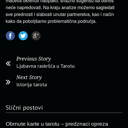
mačeva okrenuti naopako, snažno sugerišu da odnos
neće napredovati. Na kraju analize možemo sagledati
sve prednosti i slabosti unutar partnerstva, kao i način
kako da poboljšamo problematična područja.
Previous Story
Ljubavna raskršća u Tarotu
Next Story
Istorija tarota
Slični postovi
Obrnute karte u tarotu – predznaci opreza