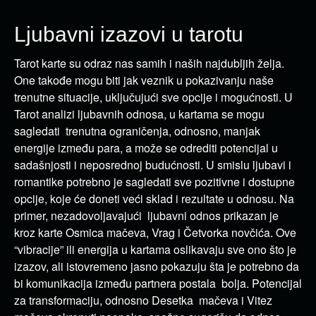
Ljubavni izazovi u tarotu
Tarot karte su odraz nas samih i naših najdubljih želja.
One takođe mogu biti jak veznik u pokazivanju naše
trenutne situacije, uključujući sve opcije i mogućnosti. U
Tarot analizi ljubavnih odnosa, u kartama se mogu
sagledati trenutna ograničenja, odnosno, manjak
energije između para, a može se odrediti potencijal u
sadašnjosti i neposrednoj budućnosti. U smislu ljubavi i
romantike potrebno je sagledati sve pozitivne i dostupne
opcije, koje će doneti veći sklad i rezultate u odnosu. Na
primer, nezadovoljavajući ljubavni odnos prikazan je
kroz karte Osmica mačeva, Vrag i Četvorka novčića. Ove
“vibracije” ili energija u kartama oslikavaju sve ono što je
izazov, ali istovremeno jasno pokazuju šta je potrebno da
bi komunikacija između partnera postala bolja. Potencijal
za transformaciju, odnosno Desetka mačeva i Vitez