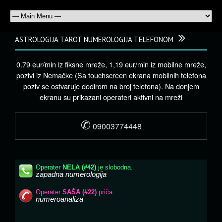
ASTROLOGIJA TAROT NUMEROLOGIJA TELEFONOM
0.79 eur/min iz fiksne mreže, 1,19 eur/min iz mobilne mreže,
pozivi iz Nemačke (Sa touchscreen ekrana mobilnih telefona
poziv se ostvaruje dodirom na broj telefona). Na donjem
ekranu su prikazani operateri aktivni na mreži
✆
09003774448