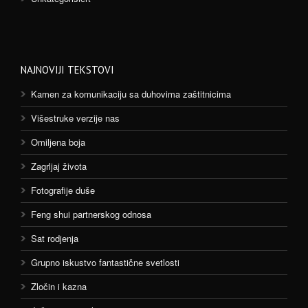
NAJNOVIJI TEKSTOVI
Kamen za komunikaciju sa duhovima zaštitnicima
Višestruke verzije nas
Omiljena boja
Zagrljaj života
Fotografije duše
Feng shui partnerskog odnosa
Sat rodjenja
Grupno iskustvo fantastične svetlosti
Zločin i kazna