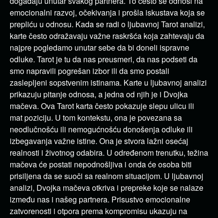
događaju unutar svakog partnera. To često se odnosi na
emocionalni razvoj, očekivanja i prošla iskustava koja se
prepliću u odnosu. Kada se radi o ljubavnoj Tarot analizi,
karte često odražavaju važne raskršća koja zahtevaju da
najpre pogledamo unutar sebe da bi doneli ispravne
odluke. Tarot je tu da nas preusmeri, da nas podseti da
smo napravili pogrešan izbor ili da smo postali
zaslepljeni sopstvenim istinama. Karte u ljubavnoj analizi
prikazuju pitanje odnosa, a jedna od njih je i Dvojka
mačeva. Ova Tarot karta često pokazuje slepu ulicu ili
mat poziciju. U tom kontekstu, ona je povezana sa
neodlučnošću ili nemogućnošću donošenja odluke ili
izbegavanja važne istine. Ona je stvora lažni osećaj
realnosti i životnog odabira. U određenom trenutku, težina
mačeva će postati nepodnošljiva i onda će osoba biti
prisiljena da se suoči sa realnom situacijom. U ljubavnoj
analizi, Dvojka mačeva otkriva i prepreke koje se nalaze
između nas i našeg partnera. Prisustvo emocionalne
zatvorenosti i otpora prema kompromisu ukazuju na