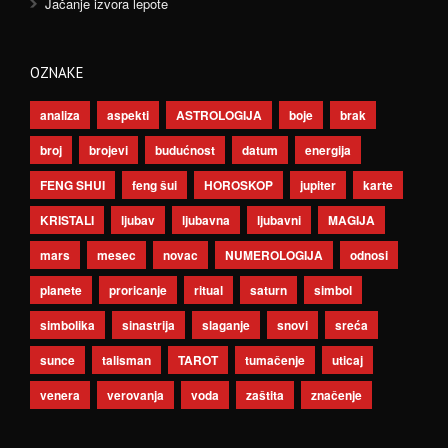
Jačanje izvora lepote
OZNAKE
analiza
aspekti
ASTROLOGIJA
boje
brak
broj
brojevi
budućnost
datum
energija
FENG SHUI
feng šui
HOROSKOP
jupiter
karte
KRISTALI
ljubav
ljubavna
ljubavni
MAGIJA
mars
mesec
novac
NUMEROLOGIJA
odnosi
planete
proricanje
ritual
saturn
simbol
simbolika
sinastrija
slaganje
snovi
sreća
sunce
talisman
TAROT
tumačenje
uticaj
venera
verovanja
voda
zaštita
značenje