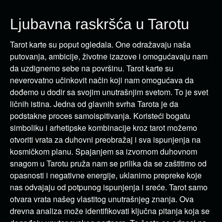
Ljubavna raskršća u Tarotu
Tarot karte su poput ogledala. One odražavaju naša
putovanja, ambicije, životne izazove i omogućavaju nam
da uzdignemo sebe na površinu. Tarot karte su
neverovatno učinkovit način koji nam omogućava da
dođemo u dodir sa svojim unutrašnjim svetom. To je svet
ličnih istina. Jedna od glavnih svrha Tarota je da
podstakne proces samoispitivanja. Koristeći bogatu
simboliku i arhetipske kombinacije kroz tarot možemo
otvoriti vrata za duhovni preobražaj i sva ispunjenja na
kosmičkom planu. Spajanjem sa izvornom duhovnom
snagom u Tarotu pruža nam se prilika da se zaštitimo od
opasnosti i negativne energije, uklanimo prepreke koje
nas odvajaju od potpunog ispunjenja i sreće. Tarot samo
otvara vrata našeg vlastitog unutrašnjeg znanja. Ova
drevna analiza može identifikovati ključna pitanja koja se