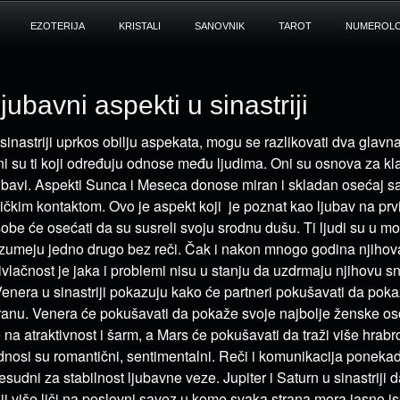
EZOTERIJA
KRISTALI
SANOVNIK
TAROT
NUMEROLO
jubavni aspekti u sinastriji
sinastriji uprkos obilju aspekata, mogu se razlikovati dva glavn
i su ti koji određuju odnose među ljudima. Oni su osnova za klas
ubavi. Aspekti Sunca i Meseca donose miran i skladan osećaj s
zičkim kontaktom. Ovo je aspekt koji je poznat kao ljubav na pr
obe će osećati da su susreli svoju srodnu dušu. Ti ljudi su u m
zumeju jedno drugo bez reči. Čak i nakon mnogo godina njiho
ivlačnost je jaka i problemi nisu u stanju da uzdrmaju njihovu 
Venera u sinastriji pokazuju kako će partneri pokušavati da poka
ranu. Venera će pokušavati da pokaže svoje najbolje ženske oso
 na atraktivnost i šarm, a Mars će pokušavati da traži više hrabro
nosi su romantični, sentimentalni. Reči i komunikacija ponekad
esudni za stabilnost ljubavne veze. Jupiter i Saturn u sinastriji 
ji više liči na poslovni savez u kome svaka strana mora jasno is