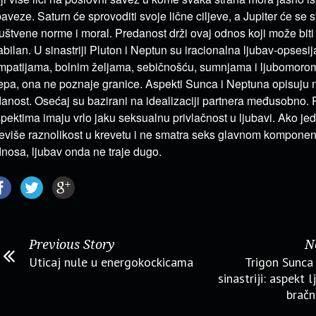
aveze. Saturn će sprovoditi svoje lične ciljeve, a Jupiter će se s
uštvene norme i moral. Predanost drži ovaj odnos koji može biti vr
abilan. U sinastriji Pluton i Neptun su iracionalna ljubav-opsesij
mpatijama, bolnim željama, sebičnošću, sumnjama i ljubomorom
epa, ona ne poznaje granice. Aspekti Sunca i Neptuna opisuju 
anost. Osećaj su bazirani na idealizaciji partnera međusobno. 
pektima imaju vrlo jaku seksualnu privlačnost u ljubavi. Ako je
eviše raznolikost u krevetu i ne smatra seks glavnom kompone
nosa, ljubav onda ne traje dugo.
Previous Story
N
Uticaj nule u energokockicama
Trigon Sunca 
sinastriji: aspekt 
bračn