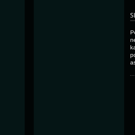
S
P
n
k
p
as