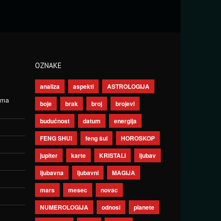
OZNAKE
analiza
aspekti
ASTROLOGIJA
ima
boje
brak
broj
brojevi
budućnost
datum
energija
FENG SHUI
feng šui
HOROSKOP
jupiter
karte
KRISTALI
ljubav
ljubavna
ljubavni
MAGIJA
mars
mesec
novac
NUMEROLOGIJA
odnosi
planete