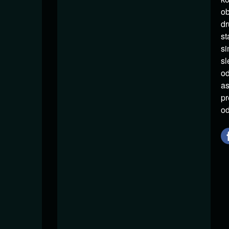
ob
dr
st
si
sl
od
as
pr
od