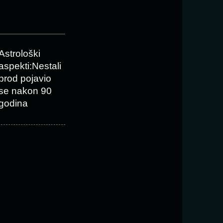
Astrološki
aspekti:Nestali
brod pojavio
se nakon 90
godina