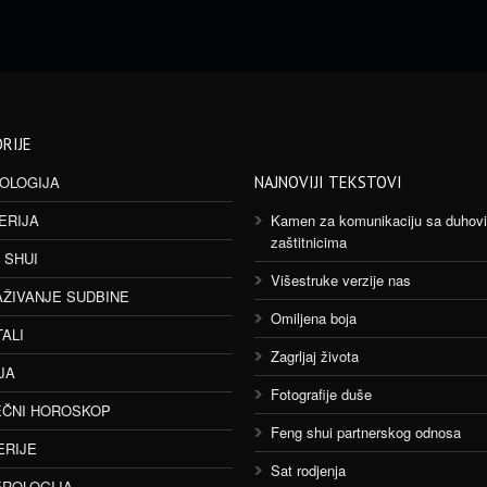
RIJE
OLOGIJA
NAJNOVIJI TEKSTOVI
ERIJA
Kamen za komunikaciju sa duhov
zaštitnicima
 SHUI
Višestruke verzije nas
AŽIVANJE SUDBINE
Omiljena boja
TALI
Zagrljaj života
JA
Fotografije duše
ČNI HOROSKOP
Feng shui partnerskog odnosa
ERIJE
Sat rodjenja
ROLOGIJA