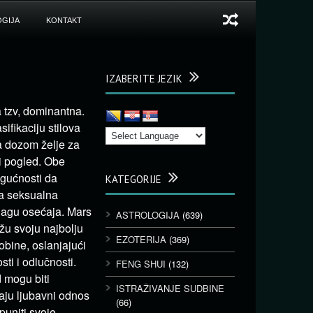
GIJA
KONTAKT
IZABERITE JEZIK
a tzv, dominantna.
ifikaciju stilova
a dozom želje za
vi pogled. Obe
ogućnosti da
KATEGORIJE
va seksualna
snagu osećaja. Mars
ASTROLOGIJA
(639)
žu svoju najbolju
EZOTERIJA
(369)
bine, oslanjajući
sti i odlučnosti.
FENG SHUI
(132)
 mogu biti
ISTRAŽIVANJE SUDBINE
daju ljubavni odnos
(66)
puniti svoje