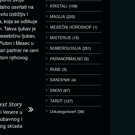
KRISTALI
(109)
talno osvrtati na
lo izdržljiv i
MAGIJA
(233)
a, koja se odlikuje
MESEČNI HOROSKOP
(1)
. Takva ljubav je
nesebičnu ljubav,
MISTERIJE
(15)
Pluton i Mesec u
NUMEROLOGIJA
(251)
dan partner ne ceni
ntom njihovog
PARANORMALNO
(5)
RUNE
(3)
SANOVNIK
(4)
SNOVI
(67)
TAROT
(127)
ext Story
i Venere u
Unkategorisiert
(39)
ljubavnog i
og sklada