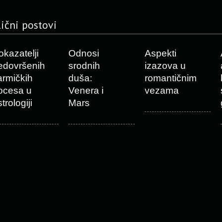
lični postovi
okazatelji
Odnosi
Aspekti
edovršenih
srodnih
izazova u
armičkih
duša:
romantičnim
ocesa u
Venera i
vezama
trologiji
Mars