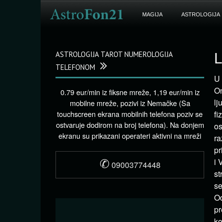
MAGIJA
ASTROLOGIJA
ASTROLOGIJA TAROT NUMEROLOGIJA
L
TELEFONOM
U 
On
0.79 eur/min iz fiksne mreže, 1,19 eur/min iz
lj
mobilne mreže, pozivi iz Nemačke (Sa
touchscreen ekrana mobilnih telefona poziv se
fi
ostvaruje dodirom na broj telefona). Na donjem
os
ekranu su prikazani operateri aktivni na mreži
ra
pr
✆
i 
09003774448
st
se
Od
pr
ko