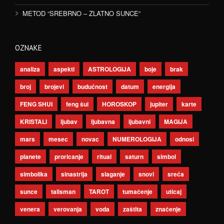
METOD “SREBRNO – ZLATNO SUNCE”
OZNAKE
analiza
aspekti
ASTROLOGIJA
boje
brak
broj
brojevi
budućnost
datum
energija
FENG SHUI
feng šui
HOROSKOP
jupiter
karte
KRISTALI
ljubav
ljubavna
ljubavni
MAGIJA
mars
mesec
novac
NUMEROLOGIJA
odnosi
planete
proricanje
ritual
saturn
simbol
simbolika
sinastrija
slaganje
snovi
sreća
sunce
talisman
TAROT
tumačenje
uticaj
venera
verovanja
voda
zaštita
značenje