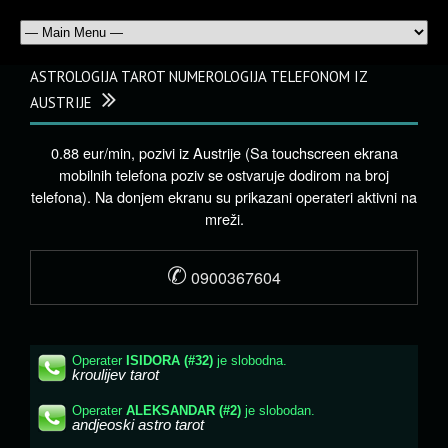
ASTROLOGIJA TAROT NUMEROLOGIJA TELEFONOM IZ
AUSTRIJE
0.88 eur/min, pozivi iz Austrije (Sa touchscreen ekrana
mobilnih telefona poziv se ostvaruje dodirom na broj
telefona). Na donjem ekranu su prikazani operateri aktivni na
mreži.
✆
0900367604