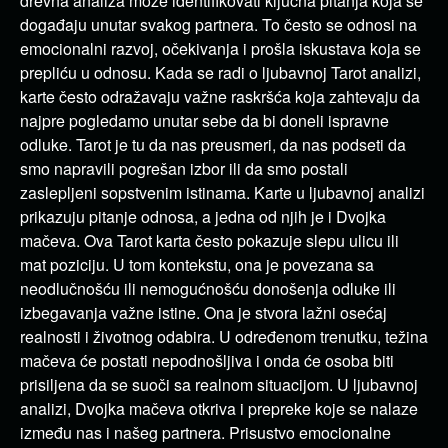
drevna analiza može identifikovati ključna pitanja koja se
događaju unutar svakog partnera. To često se odnosi na
emocionalni razvoj, očekivanja i prošla iskustava koja se
prepliću u odnosu. Kada se radi o ljubavnoj Tarot analizi,
karte često odražavaju važne raskršća koja zahtevaju da
najpre pogledamo unutar sebe da bi doneli ispravne
odluke. Tarot je tu da nas preusmeri, da nas podseti da
smo napravili pogrešan izbor ili da smo postali
zaslepljeni sopstvenim istinama. Karte u ljubavnoj analizi
prikazuju pitanje odnosa, a jedna od njih je i Dvojka
mačeva. Ova Tarot karta često pokazuje slepu ulicu ili
mat poziciju. U tom kontekstu, ona je povezana sa
neodlučnošću ili nemogućnošću donošenja odluke ili
izbegavanja važne istine. Ona je stvora lažni osećaj
realnosti i životnog odabira. U određenom trenutku, težina
mačeva će postati nepodnošljiva i onda će osoba biti
prisiljena da se suoči sa realnom situacijom. U ljubavnoj
analizi, Dvojka mačeva otkriva i prepreke koje se nalaze
između nas i našeg partnera. Prisustvo emocionalne