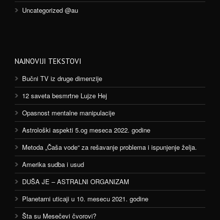
Uncategorized @au
NAJNOVIJI TEKSTOVI
Bučni TV iz druge dimenzije
12 saveta besmrtne Lujze Hej
Opasnost mentalne manipulacije
Astrološki aspekti 5.og meseca 2022. godine
Metoda „Čaša vode“ za rešavanje problema i ispunjenje želja.
Amerika sudba i usud
DUŠA JE – ASTRALNI ORGANIZAM
Planetarni uticaji u 10. mesecu 2021. godine
Šta su Mesečevi čvorovi?