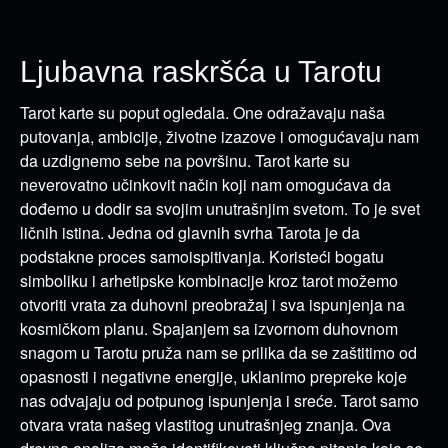
Ljubavna raskršća u Tarotu
Tarot karte su poput ogledala. One odražavaju naša
putovanja, ambicije, životne izazove i omogućavaju nam
da uzdignemo sebe na površinu. Tarot karte su
neverovatno učinkovit način koji nam omogućava da
dođemo u dodir sa svojim unutrašnjim svetom. To je svet
ličnih istina. Jedna od glavnih svrha Tarota je da
podstakne proces samoispitivanja. Koristeći bogatu
simboliku i arhetipske kombinacije kroz tarot možemo
otvoriti vrata za duhovni preobražaj i sva ispunjenja na
kosmičkom planu. Spajanjem sa izvornom duhovnom
snagom u Tarotu pruža nam se prilika da se zaštitimo od
opasnosti i negativne energije, uklanimo prepreke koje
nas odvajaju od potpunog ispunjenja i sreće. Tarot samo
otvara vrata našeg vlastitog unutrašnjeg znanja. Ova