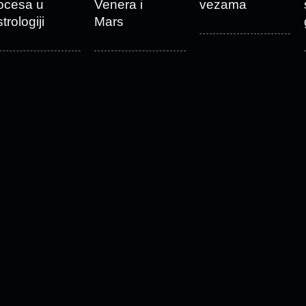
ocesa u
Venera i
vezama
trologiji
Mars