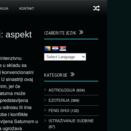
GIJA
KONTAKT
i: aspekt
IZABERITE JEZIK
 intenzivnu
je u skladu sa
i konvencionalni
KATEGORIJE
 sinastriji ovaj
im, jer će
ASTROLOGIJA
(634)
Saturna može
 predstavljena
EZOTERIJA
(369)
u odnosu ili ima
FENG SHUI
(132)
be i konflikte
avljena Saturnom u
ISTRAŽIVANJE SUDBINE
(67)
da ugrožava