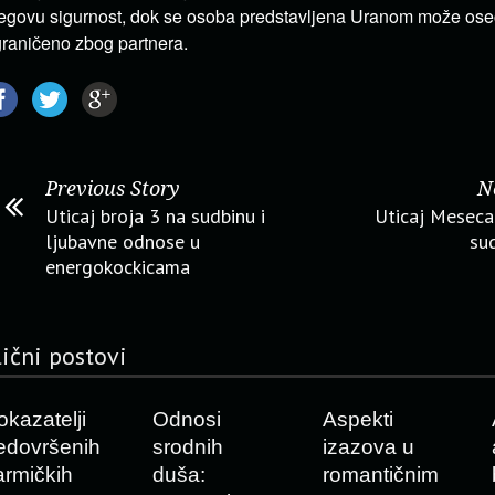
egovu sigurnost, dok se osoba predstavljena Uranom može oseć
raničeno zbog partnera.
Previous Story
N
Uticaj broja 3 na sudbinu i
Uticaj Meseca 
ljubavne odnose u
sud
energokockicama
lični postovi
okazatelji
Odnosi
Aspekti
edovršenih
srodnih
izazova u
armičkih
duša:
romantičnim