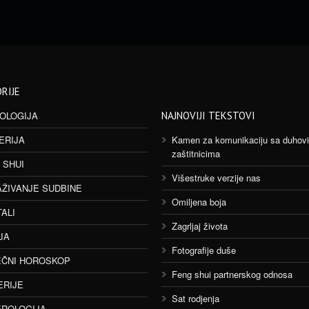
RIJE
OLOGIJA
NAJNOVIJI TEKSTOVI
ERIJA
Kamen za komunikaciju sa duhov
zaštitnicima
 SHUI
Višestruke verzije nas
AŽIVANJE SUDBINE
Omiljena boja
TALI
Zagrljaj života
JA
Fotografije duše
ČNI HOROSKOP
Feng shui partnerskog odnosa
ERIJE
Sat rodjenja
ROLOGIJA