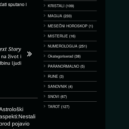
ati sputano i
KRISTALI
(109)
MAGIJA
(233)
MESEČNI HOROSKOP
(1)
MISTERIJE
(16)
NUMEROLOGIJA
(251)
ext Story
na život i
Okategoriserad
(38)
binu ljudi
PARANORMALNO
(5)
RUNE
(3)
SANOVNIK
(4)
SNOVI
(67)
TAROT
(127)
Astrološki
aspekti:Nestali
brod pojavio