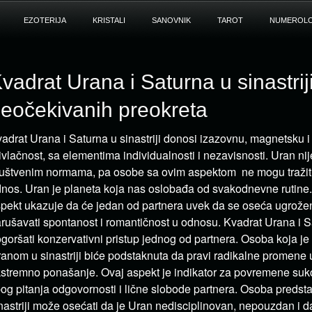
EZOTERIJA
KRISTALI
SANOVNIK
TAROT
NUMEROLO
vadrat Urana i Saturna u sinastrij
eočekivanih preokreta
adrat Urana i Saturna u sinastriji donosi izazovnu, magnetsku i
ivlačnost, sa elementima individualnosti i nezavisnosti. Uran ni
uštvenim normama, pa osobe sa ovim aspektom ne mogu tražit
nos. Uran je planeta koja nas oslobađa od svakodnevne rutine. U
pekt ukazuje da će jedan od partnera uvek da se oseća ugrožen
rušavati spontanost i romantičnost u odnosu. Kvadrat Urana i 
goršati konzervativni pristup jednog od partnera. Osoba koja je
anom u sinastriji biće podstaknuta da pravi radikalne promene 
stremno ponašanje. Ovaj aspekt je indikator za povremene suko
og pitanja odgovornosti i lične slobode partnera. Osoba predst
nastriji može osećati da je Uran nedisciplinovan, nepouzdan i 