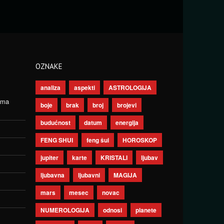
OZNAKE
analiza
aspekti
ASTROLOGIJA
ima
boje
brak
broj
brojevi
budućnost
datum
energija
FENG SHUI
feng šui
HOROSKOP
jupiter
karte
KRISTALI
ljubav
ljubavna
ljubavni
MAGIJA
mars
mesec
novac
NUMEROLOGIJA
odnosi
planete