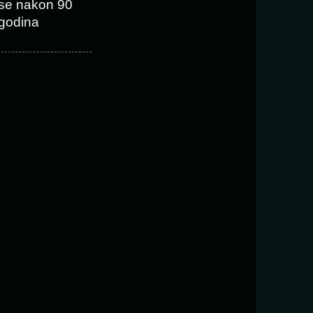
se nakon 90
godina