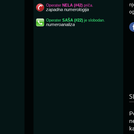
nj
og
S
P
n
k