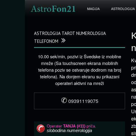
MAGIJA
ASTROLOGIJA
ASTROLOGIJA TAROT NUMEROLOGIJA
K
TELEFONOM
n
10.00 sek/min, pozivi iz Švedske iz mobilne
Kv
mreže (Sa touchscreen ekrana mobilnih
pr
telefona poziv se ostvaruje dodirom na broj
dr
telefona). Na donjem ekranu su prikazani
od
operateri aktivni na mreži
as
na
✆
09391119075
po
Ur
ek
zb
si