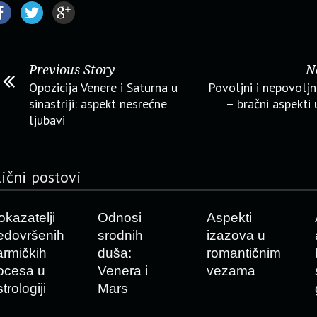
Previous Story
N
Opozicija Venere i Saturna u
Povoljni i nepovoljn
sinastriji: aspekt nesrećne
– bračni aspekti u
ljubavi
lični postovi
okazatelji
Odnosi
Aspekti
edovršenih
srodnih
izazova u
armičkih
duša:
romantičnim
ocesa u
Venera i
vezama
trologiji
Mars