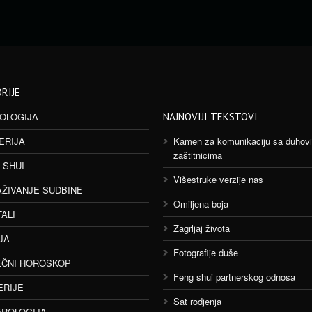
RIJE
OLOGIJA
NAJNOVIJI TEKSTOVI
ERIJA
Kamen za komunikaciju sa duhov
zaštitnicima
 SHUI
Višestruke verzije nas
AŽIVANJE SUDBINE
Omiljena boja
TALI
Zagrljaj života
JA
Fotografije duše
ČNI HOROSKOP
Feng shui partnerskog odnosa
ERIJE
Sat rodjenja
ROLOGIJA