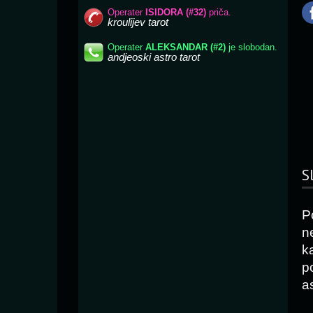
S
P
n
k
p
as