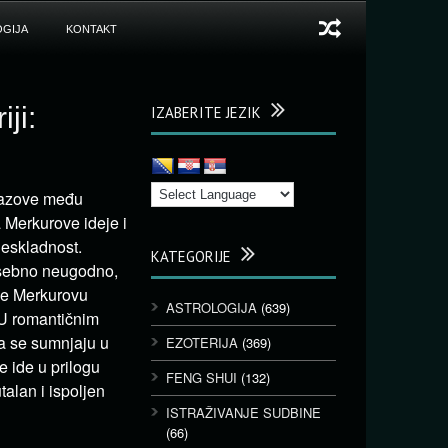
GIJA
KONTAKT
ji:
IZABERITE JEZIK
izazove među
 Merkurove ideje i
neskladnost.
KATEGORIJE
posebno neugodno,
iše Merkurovu
ASTROLOGIJA
(639)
 U romantičnim
a se sumnjaju u
EZOTERIJA
(369)
e ide u prilogu
FENG SHUI
(132)
talan i ispoljen
ISTRAŽIVANJE SUDBINE
(66)