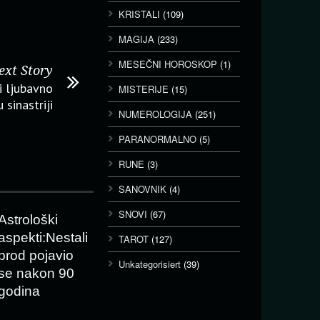
KRISTALI
(109)
MAGIJA
(233)
MESEČNI HOROSKOP
(1)
ext Story
i ljubavno
MISTERIJE
(15)
 sinastriji
NUMEROLOGIJA
(251)
PARANORMALNO
(5)
RUNE
(3)
SANOVNIK
(4)
SNOVI
(67)
Astrološki
aspekti:Nestali
TAROT
(127)
brod pojavio
Unkategorisiert
(39)
se nakon 90
godina