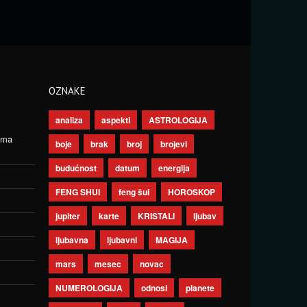
OZNAKE
analiza
aspekti
ASTROLOGIJA
ima
boje
brak
broj
brojevi
budućnost
datum
energija
FENG SHUI
feng šui
HOROSKOP
jupiter
karte
KRISTALI
ljubav
ljubavna
ljubavni
MAGIJA
mars
mesec
novac
NUMEROLOGIJA
odnosi
planete