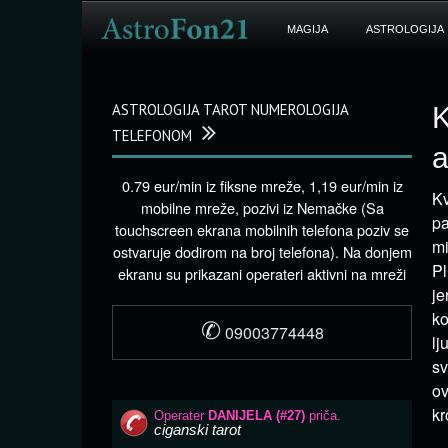
MAGIJA
ASTROLOGIJA
ASTROLOGIJA TAROT NUMEROLOGIJA
K
TELEFONOM
a
0.79 eur/min iz fiksne mreže, 1,19 eur/min iz
Kv
mobilne mreže, pozivi iz Nemačke (Sa
pa
touchscreen ekrana mobilnih telefona poziv se
mi
ostvaruje dodirom na broj telefona). Na donjem
Pl
ekranu su prikazani operateri aktivni na mreži
je
ko
✆
09003774448
lj
sv
ov
kr