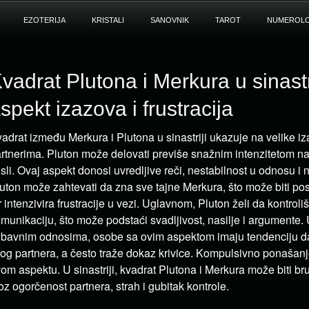
EZOTERIJA
KRISTALI
SANOVNIK
TAROT
NUMEROLO
vadrat Plutona i Merkura u sinastri
spekt izazova i frustracija
adrat između Merkura i Plutona u sinastriji ukazuje na velike 
rtnerima. Pluton može delovati previše snažnim intenzitetom na
sli. Ovaj aspekt donosi uvredljive reči, nestabilnost u odnosu i 
uton može zahtevati da zna sve tajne Merkura, što može biti 
r intenzivira frustracije u vezi. Uglavnom, Pluton želi da kontrol
munikaciju, što može podstaći svadljivost, nasilje i argumente.
ubavnim odnosima, osobe sa ovim aspektom imaju tendenciju d
og partnera, a često traže dokaz krivice. Kompulsivno ponašanj
om aspektu. U sinastriji, kvadrat Plutona i Merkura može biti bru
oz ogorčenost partnera, strah i gubitak kontrole.