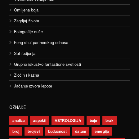
Omiljena boja
Zagrljaj života
Fotografije duše
Feng shui partnerskog odnosa
Sat rodjenja
Grupno iskustvo fantastične svetlosti
Zločin i kazna
Jačanje izvora lepote
OZNAKE
analiza
aspekti
ASTROLOGIJA
boje
brak
broj
brojevi
budućnost
datum
energija