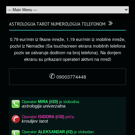
ASTROLOGIJA TAROT NUMEROLOGIJA TELEFONOM
0.79 eur/min iz fiksne mreže, 1,19 eur/min iz mobilne mreže,
pozivi iz Nemačke (Sa touchscreen ekrana mobilnih telefona
poziv se ostvaruje dodirom na broj telefona). Na donjem
ekranu su prikazani operateri aktivni na mreži
✆
09003774448