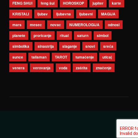
FENG SHUI
feng šui
HOROSKOP
jupiter
karte
KRISTALI
ljubav
ljubavna
ljubavni
MAGIJA
mars
mesec
novac
NUMEROLOGIJA
odnosi
planete
proricanje
ritual
saturn
simbol
simbolika
sinastrija
slaganje
snovi
sreća
sunce
talisman
TAROT
tumačenje
uticaj
venera
verovanja
voda
zaštita
značenje