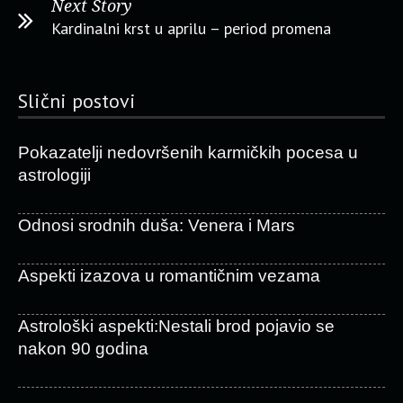
Next Story
Kardinalni krst u aprilu – period promena
Slični postovi
Pokazatelji nedovršenih karmičkih pocesa u
astrologiji
Odnosi srodnih duša: Venera i Mars
Aspekti izazova u romantičnim vezama
Astrološki aspekti:Nestali brod pojavio se
nakon 90 godina