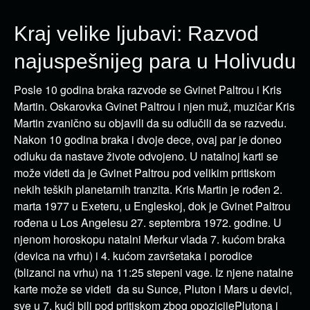
Kraj velike ljubavi: Razvod
najuspešnijeg para u Holivudu
Posle 10 godina braka razvode se Gvinet Paltrou i Kris
Martin. Oskarovka Gvinet Paltrou i njen muž, muzičar Kris
Martin zvanično su objavili da su odlučili da se razvedu.
Nakon 10 godina braka i dvoje dece, ovaj par je doneo
odluku da nastave živote odvojeno. U natalnoj karti se
može videti da je Gvinet Paltrou pod velikim pritiskom
nekih teških planetarnih tranzita. Kris Martin je rođen 2.
marta 1977 u Exeteru, u Engleskoj, dok je Gvinet Paltrou
rođena u Los Angelesu 27. septembra 1972. godine. U
njenom horoskopu natalni Merkur vlada 7. kućom braka
(devica na vrhu) i 4. kućom završetaka i porodice
(blizanci na vrhu) na 11:25 stepeni vage. Iz njene natalne
karte može se videti da su Sunce, Pluton i Mars u devici,
sve u 7. kući bili pod pritiskom zbog opozicijePlutona i