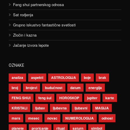
Feng shui partnerskog odnosa
Sat rodjenja
Grupno iskustvo fantastične svetlosti
Zločin i kazna
Jačanje izvora lepote
OZNAKE
analiza
aspekti
ASTROLOGIJA
boje
brak
broj
brojevi
budućnost
datum
energija
FENG SHUI
feng šui
HOROSKOP
jupiter
karte
KRISTALI
ljubav
ljubavna
ljubavni
MAGIJA
mars
mesec
novac
NUMEROLOGIJA
odnosi
planete
proricanje
ritual
saturn
simbol