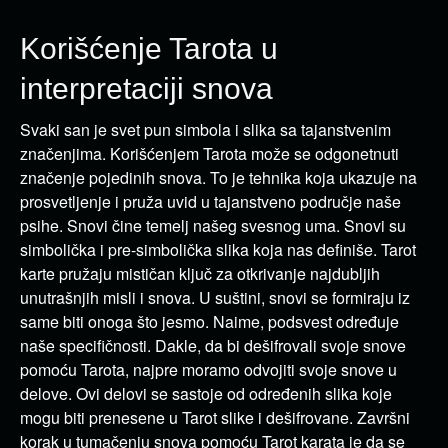
Korišćenje Tarota u
interpretaciji snova
Svaki san je svet pun simbola i slika sa tajanstvenim
značenjima. Korišćenjem Tarota može se odgonetnuti
značenje pojedinih snova. To je tehnika koja ukazuje na
prosvetljenje i pruža uvid u tajanstveno područje naše
psihe. Snovi čine temelj našeg svesnog uma. Snovi su
simbolička i pre-simbolička slika koja nas definiše. Tarot
karte pružaju mističan ključ za otkrivanje najdubljih
unutrašnjih misli i snova. U suštini, snovi se formiraju iz
same biti onoga što jesmo. Naime, podsvest određuje
naše specifičnosti. Dakle, da bi dešifrovali svoje snove
pomoću Tarota, najpre moramo odvojiti svoje snove u
delove. Ovi delovi se sastoje od određenih slika koje
mogu biti prenesene u Tarot slike i dešifrovane. Završni
korak u tumačenju snova pomoću Tarot karata je da se