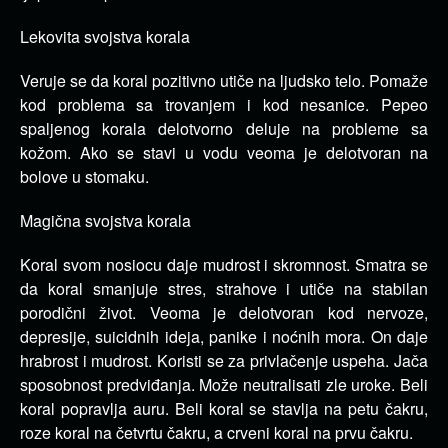
Lekovita svojstva korala
Veruje se da koral pozitivno utiče na ljudsko telo. Pomaže
kod problema sa trovanjem i kod nesanice. Pepeo
spaljenog korala delotvorno deluje na probleme sa
kožom. Ako se stavi u vodu veoma je delotvoran na
bolove u stomaku.
Magična svojstva korala
Koral svom nosiocu daje mudrost i skromnost. Smatra se
da koral smanjuje stres, strahove i utiče na stabilan
porodični život. Veoma je delotvoran kod nervoze,
depresije, suicidnih ideja, panike i noćnih mora. On daje
hrabrost i mudrost. Koristi se za privlačenje uspeha. Jača
sposobnost predviđanja. Može neutralisati zle uroke. Beli
koral popravlja auru. Beli koral se stavlja na petu čakru,
roze koral na četvrtu čakru, a crveni koral na prvu čakru.