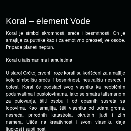
Koral – element Vode
Koral je simbol skromnosti, sreće i besmrtnosti. On je
amajlija za putnike kao i za emotivno preosetljive osobe.
Pripada planeti neptun.
Koral u talismanima i amuletima
U staroj Grčkoj crveni i roze korali su korišćeni za amajlije
koje simbolišu sreću i besmrtnost, neutrališu nesreću i
bolest. Koral će podstaći svog vlasnika ka neobičnim
poduhvatima i pustolovinama. Iako se smatra talismanom
za putovanja, štiti osobu i od opasnih susreta sa
lopovima. Kao amajlija, štiti vlasnika od udara groma,
nesreća, prirodnih katastrofa, okrutnih ljudi i zlih
namera. Utiče na kreativnost i svom vlasniku daje
ljupkost i suptilnost.