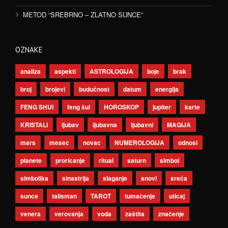
METOD “SREBRNO – ZLATNO SUNCE”
OZNAKE
analiza
aspekti
ASTROLOGIJA
boje
brak
broj
brojevi
budućnost
datum
energija
FENG SHUI
feng šui
HOROSKOP
jupiter
karte
KRISTALI
ljubav
ljubavna
ljubavni
MAGIJA
mars
mesec
novac
NUMEROLOGIJA
odnosi
planete
proricanje
ritual
saturn
simbol
simbolika
sinastrija
slaganje
snovi
sreća
sunce
talisman
TAROT
tumačenje
uticaj
venera
verovanja
voda
zaštita
značenje