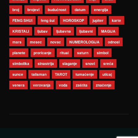
broj
brojevi
budućnost
datum
energija
FENG SHUI
feng šui
HOROSKOP
jupiter
karte
KRISTALI
ljubav
ljubavna
ljubavni
MAGIJA
mars
mesec
novac
NUMEROLOGIJA
odnosi
planete
proricanje
ritual
saturn
simbol
simbolika
sinastrija
slaganje
snovi
sreća
sunce
talisman
TAROT
tumačenje
uticaj
venera
verovanja
voda
zaštita
značenje