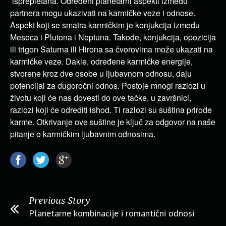
isprepletana. Određeni planetarni aspekti između
partnera mogu ukazivati na karmičke veze i odnose.
Aspekt koji se smatra karmičkim je konjukcija između
Meseca i Plutona i Neptuna. Takođe, konjukcija, opozicija
ili trigon Saturna ili Hirona sa čvorovima može ukazati na
karmičke veze. Dakle, određene karmičke energije,
stvorene kroz dve osobe u ljubavnom odnosu, daju
potencijal za dugoročni odnos. Postoje mnogi razlozi u
životu koji će nas dovesti do ove tačke, u završnici,
razlozi koji će odrediti ishod. Ti razlozi su suština prirode
karme. Otkrivanje ove suštine je ključ za odgovor na naše
pitanje o karmičkim ljubavnim odnosima.
Previous Story
Planetarne kombinacije i romantični odnosi