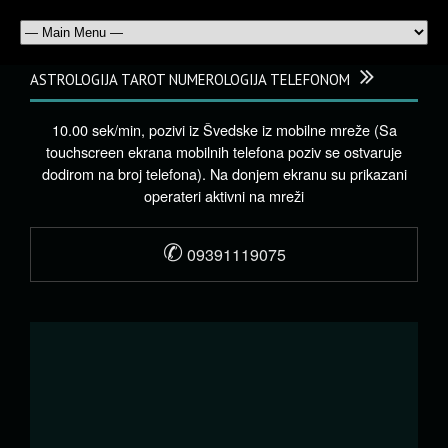
ASTROLOGIJA TAROT NUMEROLOGIJA TELEFONOM
10.00 sek/min, pozivi iz Švedske iz mobilne mreže (Sa
touchscreen ekrana mobilnih telefona poziv se ostvaruje
dodirom na broj telefona). Na donjem ekranu su prikazani
operateri aktivni na mreži
✆
09391119075