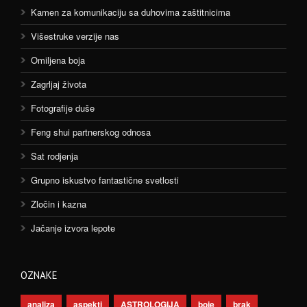
Kamen za komunikaciju sa duhovima zaštitnicima
Višestruke verzije nas
Omiljena boja
Zagrljaj života
Fotografije duše
Feng shui partnerskog odnosa
Sat rodjenja
Grupno iskustvo fantastične svetlosti
Zločin i kazna
Jačanje izvora lepote
OZNAKE
analiza
aspekti
ASTROLOGIJA
boje
brak