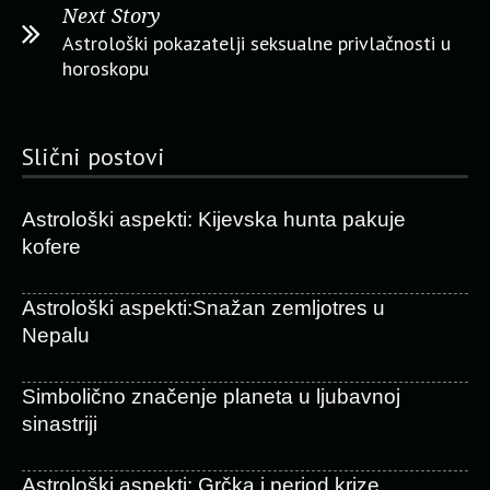
Next Story
Astrološki pokazatelji seksualne privlačnosti u
horoskopu
Slični postovi
Astrološki aspekti: Kijevska hunta pakuje
kofere
Astrološki aspekti:Snažan zemljotres u
Nepalu
Simbolično značenje planeta u ljubavnoj
sinastriji
Astrološki aspekti: Grčka i period krize