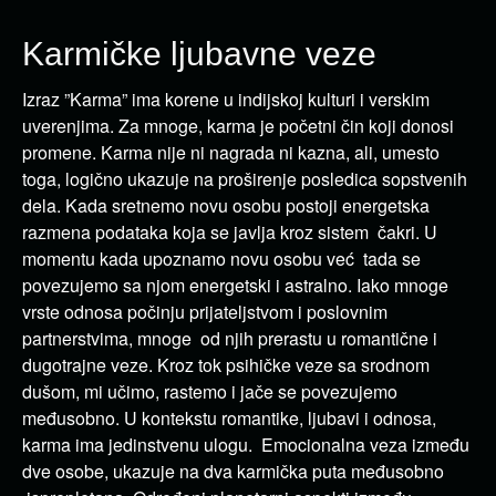
Karmičke ljubavne veze
Izraz ”Karma” ima korene u indijskoj kulturi i verskim
uverenjima. Za mnoge, karma je početni čin koji donosi
promene. Karma nije ni nagrada ni kazna, ali, umesto
toga, logično ukazuje na proširenje posledica sopstvenih
dela. Kada sretnemo novu osobu postoji energetska
razmena podataka koja se javlja kroz sistem čakri. U
momentu kada upoznamo novu osobu već tada se
povezujemo sa njom energetski i astralno. Iako mnoge
vrste odnosa počinju prijateljstvom i poslovnim
partnerstvima, mnoge od njih prerastu u romantične i
dugotrajne veze. Kroz tok psihičke veze sa srodnom
dušom, mi učimo, rastemo i jače se povezujemo
međusobno. U kontekstu romantike, ljubavi i odnosa,
karma ima jedinstvenu ulogu. Emocionalna veza između
dve osobe, ukazuje na dva karmička puta međusobno