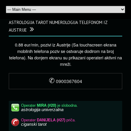
ASTROLOGIJA TAROT NUMEROLOGIJA TELEFONOM IZ
AUSTRIJE
0.88 eur/min, pozivi iz Austrije (Sa touchscreen ekrana
mobilnih telefona poziv se ostvaruje dodirom na broj
telefona). Na donjem ekranu su prikazani operateri aktivni na
mreži.
✆
0900367604