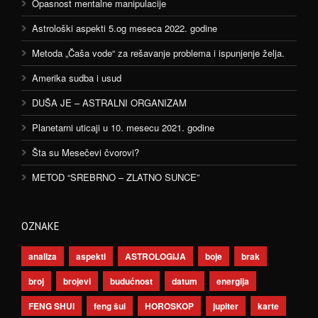
Opasnost mentalne manipulacije
Astrološki aspekti 5.og meseca 2022. godine
Metoda „Čaša vode“ za rešavanje problema i ispunjenje želja.
Amerika sudba i usud
DUŠA JE – ASTRALNI ORGANIZAM
Planetarni uticaji u 10. mesecu 2021. godine
Šta su Mesečevi čvorovi?
METOD “SREBRNO – ZLATNO SUNCE”
OZNAKE
analiza
aspekti
ASTROLOGIJA
boje
brak
broj
brojevi
budućnost
datum
energija
FENG SHUI
feng šui
HOROSKOP
jupiter
karte