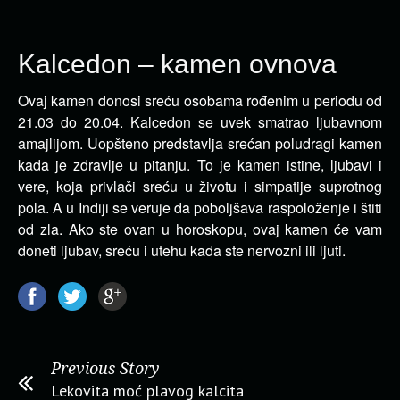
Kalcedon – kamen ovnova
Ovaj kamen donosi sreću osobama rođenim u periodu od
21.03 do 20.04. Kalcedon se uvek smatrao ljubavnom
amajlijom.
Uopšteno predstavlja srećan poludragi kamen
kada je zdravlje u pitanju. To je kamen istine, ljubavi i
vere, koja privlači sreću u životu i simpatije suprotnog
pola. A u Indiji se veruje da poboljšava raspoloženje i štiti
od zla. Ako ste ovan u horoskopu, ovaj kamen će vam
doneti ljubav, sreću i utehu kada ste nervozni ili ljuti.
Previous Story
Lekovita moć plavog kalcita