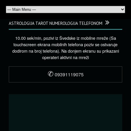
ASTROLOGIJA TAROT NUMEROLOGIJA TELEFONOM
10.00 sek/min, pozivi iz Švedske iz mobilne mreže (Sa
touchscreen ekrana mobilnih telefona poziv se ostvaruje
dodirom na broj telefona). Na donjem ekranu su prikazani
operateri aktivni na mreži
✆
09391119075