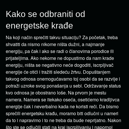
Kako se odbraniti od
energetske krađe
Na koji način sprečiti takvu situaciju? Za početak, treba
shvatiti da nismo nikome ništa dužni, a najmanje
energiju, pa čak i ako se radi o članovima porodice ili
prijateljima. Ako nekome ne dopustimo da nam krade
energiju, ništa se negativno neće dogoditi, iscrpljivač
energije će otići i tražiti sledeću žrtvu. Dopuštanjem
takvog odnosa onemogućavamo toj osobi da se razvije i
potraži uzroke svog ponašanja u sebi. Održavanje status
kvo odnosa je obostrano loše. Na prvom je mestu
namera. Namera se itekako oseća, osetićemo kradljivca
energije čak i neverbalno kada ne koristi reči. Da bismo
sprečili energetsku krađu, moramo biti odlučni u nameri
da to i napravimo i to ne treba da bude neprijatno. Nakon
što ste se odlučili stati na kraj iscrpljivanju i napornoj