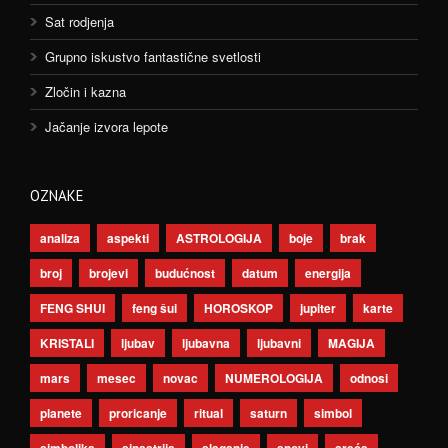
Sat rodjenja
Grupno iskustvo fantastične svetlosti
Zločin i kazna
Jačanje izvora lepote
OZNAKE
analiza
aspekti
ASTROLOGIJA
boje
brak
broj
brojevi
budućnost
datum
energija
FENG SHUI
feng šui
HOROSKOP
jupiter
karte
KRISTALI
ljubav
ljubavna
ljubavni
MAGIJA
mars
mesec
novac
NUMEROLOGIJA
odnosi
planete
proricanje
ritual
saturn
simbol