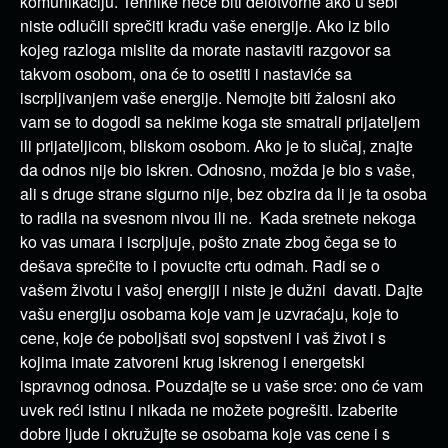
komunikaciju. Tehnike neće biti delotvorne ako u sebi
niste odlučili sprečiti krađu vaše energije. Ako iz bilo
kojeg razloga mislite da morate nastaviti razgovor sa
takvom osobom, ona će to osetiti i nastaviće sa
iscrpljivanjem vaše energije. Nemojte biti žalosni ako
vam se to dogodi sa nekime koga ste smatrali prijateljem
ili prijateljicom, bliskom osobom. Ako je to slučaj, znajte
da odnos nije bio iskren. Odnosno, možda je bio s vaše,
ali s druge strane sigurno nije, bez obzira da li je ta osoba
to radila na svesnom nivou ili ne. Kada sretnete nekoga
ko vas umara i iscrpljuje, pošto znate zbog čega se to
dešava sprečite to i povucite crtu odmah. Radi se o
vašem životu i vašoj energiji i niste je dužni davati. Dajte
vašu energiju osobama koje vam je uzvraćaju, koje to
cene, koje će poboljšati svoj sopstveni i vaš život i s
kojima imate zatvoreni krug iskrenog i energetski
ispravnog odnosa. Pouzdajte se u vaše srce: ono će vam
uvek reći istinu i nikada ne možete pogrešiti. Izaberite
dobre ljude i okružujte se osobama koje vas cene i s