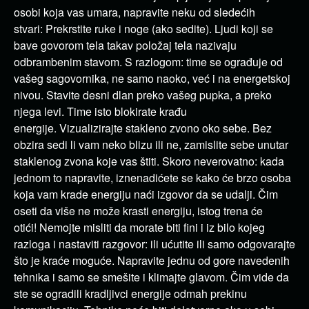
osobi koja vas umara, napravite neku od sledećih
stvari: Prekrstite ruke i noge (ako sedite). Ljudi koji se
bave govorom tela takav položaj tela nazivaju
odbrambenim stavom. S razlogom: time se ograđuje od
vašeg sagovornika, ne samo naoko, već i na energetskoj
nivou. Stavite desni dlan preko vašeg pupka, a preko
njega levi. Time isto blokirate krađu
energije. Vizualizirajte stakleno zvono oko sebe. Bez
obzira sedi li vam neko blizu ili ne, zamislite sebe unutar
staklenog zvona koje vas štiti. Skoro neverovatno: kada
jednom to napravite, iznenadićete se kako će brzo osoba
koja vam krade energiju naći izgovor da se udalji. Čim
oseti da više ne može krasti energiju, istog trena će
otići! Nemojte misliti da morate biti fini i iz bilo kojeg
razloga i nastaviti razgovor: ili ućutite ili samo odgovarajte
što je kraće moguće. Napravite jednu od gore navedenih
tehnika i samo se smešite i klimajte glavom. Čim vide da
ste se ogradili kradljivci energije odmah prekinu