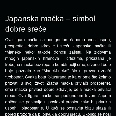
Japanska mačka – simbol
dobre sreće
Ova figura mačke sa podignutom šapom donosi uspeh,
prosperitet, dobro zdravlje i sreću. Japanska mačka ili
“Maneki- neko” takođe donosi zaštitu.
Na zidovima
mnogih japanskih hramova i crtežima, prikazana je
trobojna mačka bez repa u kombinaciji crne, crvene i bele
boje, poznata kao “Maneki-neko”, što u prevodu znači
“trobojna”. Svaka boja fokusirana je ka onome što želimo
prizvati u svoj život. Zlatna mačka privlači prosperitet,
crna mačka privlači dobro zdravlje, bela mačka privlači
sreću. Ova figura mačke sa podignutom levom šapom
obično se postavlja u poslovni prostor kako bi privukla
uspeh i blagostanje. U kući se postavlja blizu ulaza ili
pored prozora da bi privukla dobru sreću. Ukoliko se nosi