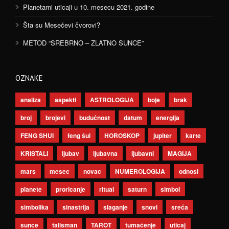
Planetarni uticaji u 10. mesecu 2021. godine
Šta su Mesečevi čvorovi?
METOD “SREBRNO – ZLATNO SUNCE”
OZNAKE
analiza
aspekti
ASTROLOGIJA
boje
brak
broj
brojevi
budućnost
datum
energija
FENG SHUI
feng šui
HOROSKOP
jupiter
karte
KRISTALI
ljubav
ljubavna
ljubavni
MAGIJA
mars
mesec
novac
NUMEROLOGIJA
odnosi
planete
proricanje
ritual
saturn
simbol
simbolika
sinastrija
slaganje
snovi
sreća
sunce
talisman
TAROT
tumačenje
uticaj