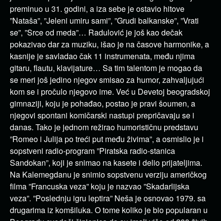
preminuo u 31. godini, a iza sebe je ostavio hitove
”Nataša”, ”Jeleni umiru sami”, ”Grudi balkanske”, ”Vrati
se”, ”Srce od meda”… Radulović je još kao dečak
pokazivao dar za muziku, išao je na časove harmonike, a
kasnije je savladao čak 11 instrumenata, među njima
gitaru, flautu, klavijature… Sa tim talentom je mogao da
se meri još jedino njegov smisao za humor, zahvaljujući
kom se i pročulo njegovo ime. Već u Devetoj beogradskoj
gimnaziji, koju je pohađao, postao je pravi šoumen, a
njegovi spontani komičarski nastupi prepričavaju se i
danas. Tako je jednom režirao humorističnu predstavu
”Romeo i Julija po treći put među živima”, a osmislio je i
sopstveni radio-program ”Piratska radio-stanica
Sandokan”, koji je snimao na kasete i delio prijateljima.
Na Kalemegdanu je snimio sopstvenu verziju američkog
filma ”Francuska veza” koju je nazvao ”Skadarlijska
veza”. ”Poslednju igru leptira” Neša je osnovao 1979. sa
drugarima iz komšiluka. O tome koliko je bio popularan u