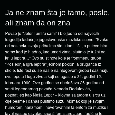
Ja ne znam šta je tamo, posle,
ali znam da on zna
Pevao je ”Jeleni umiru sami” i bio jedna od najvećih
tragedija tadašnje јugoslovenske muzičke scene. ”Svako
od nas neku svoju priču ima što u tami tišti, a puteve bira
samo kad je hladno, kad umori zima, slutimo je tužni na
krilu leptira…” Ovo su stihovi koje je frontmenu grupe
”Poslednja igra leptira” jednom poklonila drugarica iz
škole. Iste reči su se našle na njegovom grobu i sažimaju
svu lepotu i tugu života koji se ugasio u 31. godini 12.
februara 1990. Ove godine se obeležava 26 godina od
smrti legendarnog pevača Nenada Radulovića,
poznatijeg kao Neša Leptir – klovna sa tugom u srcu uz
čije pesme i danas pustimo suzu. Momak koji je svojim
humorom, harizmom i neverovatnim talentom za muziku i
javni nastup osvajao srca širom stare Juge tragično je