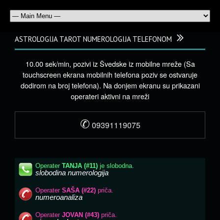
ASTROLOGIJA TAROT NUMEROLOGIJA TELEFONOM
10.00 sek/min, pozivi iz Švedske iz mobilne mreže (Sa
touchscreen ekrana mobilnih telefona poziv se ostvaruje
dodirom na broj telefona). Na donjem ekranu su prikazani
operateri aktivni na mreži
✆
09391119075