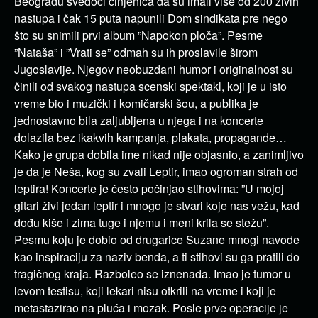
Beogradu svedoči činjenica da su imali više od 200 živih
nastupa i čak 15 puta napunili Dom sindikata pre nego
što su snimili prvi album ”Napokon ploča”. Pesme
”Nataša” i ”Vrati se” odmah su ih proslavile širom
Jugoslavije. Njegov neobuzdani humor i originalnost su
činili od svakog nastupa scenski spektakl, koji je u isto
vreme bio i muzički i komičarski šou, a publika je
jednostavno bila zaljubljena u njega i na koncerte
dolazila bez ikakvih kampanja, plakata, propagande…
Kako je grupa dobila ime nikad nije objasnio, a zanimljivo
je da je Neša, kog su zvali Leptir, imao ogroman strah od
leptira! Koncerte je često počinjao stihovima: ”U mojoj
gitari živi jedan leptir i mnogo je stvari koje nas vežu, kad
dođu kiše i zima tuge i njemu i meni krila se stežu”.
Pesmu koju je dobio od drugarice Suzane mnogi navode
kao inspiraciju za naziv benda, a ti stihovi su ga pratili do
tragičnog kraja. Razboleo se iznenada. Imao je tumor u
levom testisu, koji lekari nisu otkrili na vreme i koji je
metastazirao na pluća i mozak. Posle prve operacije je