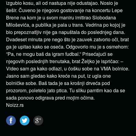
izgubio kosu, ali od nastupa nije odustajao. Nosio je
šešir. Čuveno je njegovo gostovanje na koncertu Lepe
Brene na kom je u svom maniru imitirao Slobodana
Miloševića, a publika je pala u trans. Vedrina po kojoj je
bio prepoznatljiv nije ga napuštala do poslednjeg dana.
Dvadeset minuta pre nego što je zauvek zatvorio oči, brat
ga je upitao kako se oseća. Odgovorio mu je s osmehom:
”Pa, ne mogu baš da igram fudbal.” Prisećajući se
njegovih poslednjih trenutaka, brat Željko je ispričao: –
Video sam ga kako odlazi, u ćošku sobe na VMA bolnice.
Jasno sam gledao kako kreće na put, iz ugla one
bolničke sobe. Baš tada je sa krošnji drveća pod
prozorom, poletelo jato ptica. Tu sliku pamtim kao da se
sada ponovo odigrava pred mojim očima.
Noizz.rs