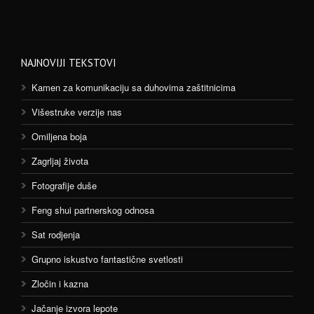
NAJNOVIJI TEKSTOVI
Kamen za komunikaciju sa duhovima zaštitnicima
Višestruke verzije nas
Omiljena boja
Zagrljaj života
Fotografije duše
Feng shui partnerskog odnosa
Sat rodjenja
Grupno iskustvo fantastične svetlosti
Zločin i kazna
Jačanje izvora lepote