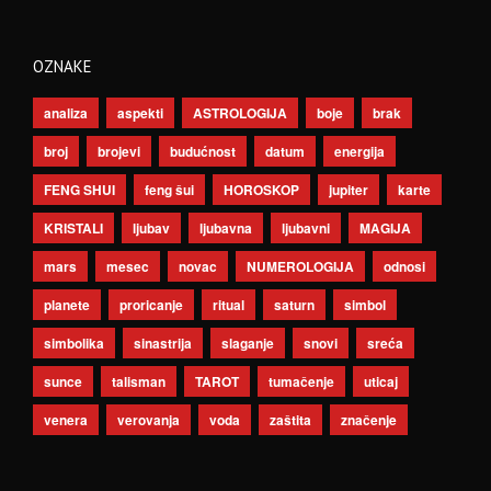
OZNAKE
analiza
aspekti
ASTROLOGIJA
boje
brak
broj
brojevi
budućnost
datum
energija
FENG SHUI
feng šui
HOROSKOP
jupiter
karte
KRISTALI
ljubav
ljubavna
ljubavni
MAGIJA
mars
mesec
novac
NUMEROLOGIJA
odnosi
planete
proricanje
ritual
saturn
simbol
simbolika
sinastrija
slaganje
snovi
sreća
sunce
talisman
TAROT
tumačenje
uticaj
venera
verovanja
voda
zaštita
značenje