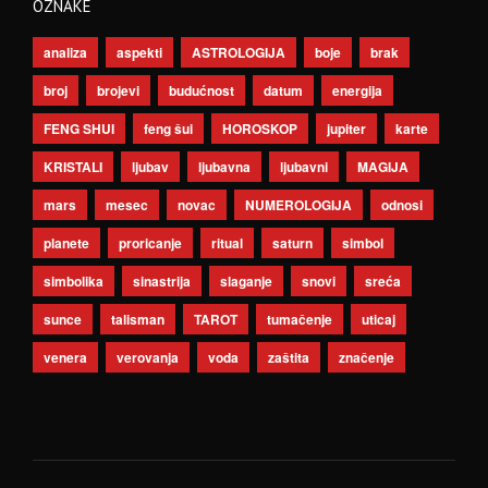
OZNAKE
analiza
aspekti
ASTROLOGIJA
boje
brak
broj
brojevi
budućnost
datum
energija
FENG SHUI
feng šui
HOROSKOP
jupiter
karte
KRISTALI
ljubav
ljubavna
ljubavni
MAGIJA
mars
mesec
novac
NUMEROLOGIJA
odnosi
planete
proricanje
ritual
saturn
simbol
simbolika
sinastrija
slaganje
snovi
sreća
sunce
talisman
TAROT
tumačenje
uticaj
venera
verovanja
voda
zaštita
značenje