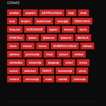
OZNAKE
analiza
aspekti
ASTROLOGIJA
boje
brak
broj
brojevi
budućnost
energija
FENG SHUI
feng šui
HOROSKOP
jupiter
kamen
karte
KRISTALI
ljubav
ljubavna
ljubavni
MAGIJA
mars
mesec
novac
NUMEROLOGIJA
odnosi
planete
proricanje
ritual
saturn
simbol
simbolika
sinastrija
slaganje
snovi
sreća
sunce
talisman
TAROT
tumačenje
uticaj
venera
verovanja
voda
zaštita
značenje