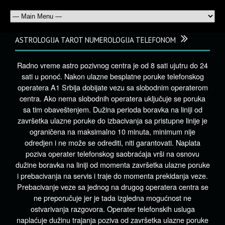
ASTROLOGIJA TAROT NUMEROLOGIJA TELEFONOM
Radno vreme astro pozivnog centra je od 8 sati ujutru do 24
sati u ponoć. Nakon ulazne besplatne poruke telefonskog
operatera A1 Srbija dobijate vezu sa slobodnim operaterom
centra. Ako nema slobodnih operatera uključuje se poruka
sa tim obaveštenjem. Dužina perioda boravka na liniji od
završetka ulazne poruke do izbacivanja sa pristupne linije je
ograničena na maksimalno 10 minuta, minimum nije
odredjen i ne može se odrediti, niti garantovati. Naplata
poziva operater telefonskog saobraćaja vrši na osnovu
dužine boravka na liniji od momenta završetka ulazne poruke
i prebacivanja na servis i traje do momenta prekidanja veze.
Prebacivanje veze sa jednog na drugog operatera centra se
ne preporučuje jer je tada izgledna mogućnost ne
ostvarivanja razgovora. Operater telefonskih usluga
naplaćuje dužinu trajanja poziva od završetka ulazne poruke