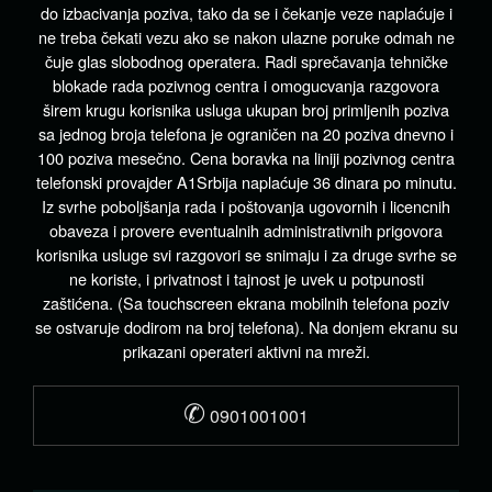
do izbacivanja poziva, tako da se i čekanje veze naplaćuje i
ne treba čekati vezu ako se nakon ulazne poruke odmah ne
čuje glas slobodnog operatera. Radi sprečavanja tehničke
blokade rada pozivnog centra i omogucvanja razgovora
širem krugu korisnika usluga ukupan broj primljenih poziva
sa jednog broja telefona je ograničen na 20 poziva dnevno i
100 poziva mesečno. Cena boravka na liniji pozivnog centra
telefonski provajder A1Srbija naplaćuje 36 dinara po minutu.
Iz svrhe poboljšanja rada i poštovanja ugovornih i licencnih
obaveza i provere eventualnih administrativnih prigovora
korisnika usluge svi razgovori se snimaju i za druge svrhe se
ne koriste, i privatnost i tajnost je uvek u potpunosti
zaštićena. (Sa touchscreen ekrana mobilnih telefona poziv
se ostvaruje dodirom na broj telefona). Na donjem ekranu su
prikazani operateri aktivni na mreži.
✆
0901001001