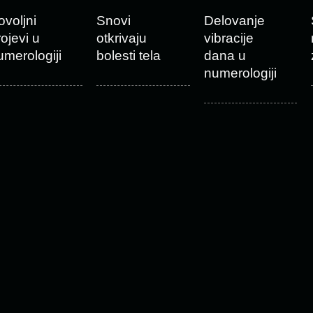
ovoljni
Snovi
Delovanje
rojevi u
otkrivaju
vibracije
umerologiji
bolesti tela
dana u
numerologiji