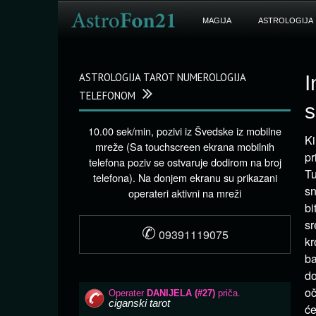
MAGIJA
ASTROLOGIJA
ASTROLOGIJA TAROT NUMEROLOGIJA
I
TELEFONOM
s
10.00 sek/min, pozivi iz Švedske iz mobilne
Ki
mreže (Sa touchscreen ekrana mobilnih
pr
telefona poziv se ostvaruje dodirom na broj
Tu
telefona). Na donjem ekranu su prikazani
sn
operateri aktivni na mreži
bi
sr
✆
09391119075
kr
ba
do
oč
će