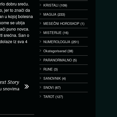
rlo dobru sreću.
KRISTALI
(109)
, jer to znači da
MAGIJA
(233)
an u kojoj bolesna
 kome se ubija
MESEČNI HOROSKOP
(1)
nači puno novca.
MISTERIJE
(16)
iti srećna. San o
 dolaze iz sva 4
NUMEROLOGIJA
(251)
Okategoriserad
(38)
PARANORMALNO
(5)
RUNE
(3)
SANOVNIK
(4)
ext Story
SNOVI
(67)
 u snovima
TAROT
(127)