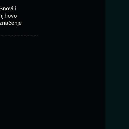
Snovi i
njihovo
značenje