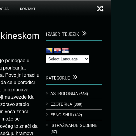
GIJA
KONTAKT
m kineskom
IZABERITE JEZIK
 je pomogao u
a proricanja.
. Povoljni znaci u
KATEGORIJE
nda će u porodici
m, to označava
ASTROLOGIJA
(634)
ojima zvezde idu
 zdravo stablo
EZOTERIJA
(369)
un voća znači
FENG SHUI
(132)
la može se
ovčeg to znači da
ISTRAŽIVANJE SUDBINE
(67)
posećuju hramovi