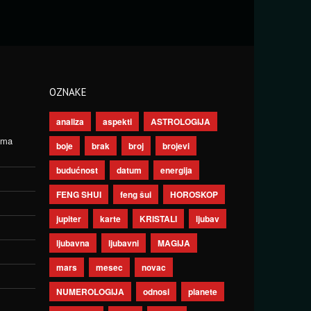
OZNAKE
analiza
aspekti
ASTROLOGIJA
ima
boje
brak
broj
brojevi
budućnost
datum
energija
FENG SHUI
feng šui
HOROSKOP
jupiter
karte
KRISTALI
ljubav
ljubavna
ljubavni
MAGIJA
mars
mesec
novac
NUMEROLOGIJA
odnosi
planete