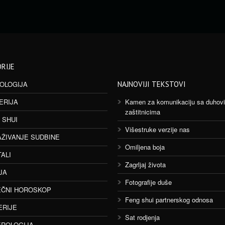
RIJE
OLOGIJA
NAJNOVIJI TEKSTOVI
ERIJA
Kamen za komunikaciju sa duhov
zaštitnicima
 SHUI
Višestruke verzije nas
AŽIVANJE SUDBINE
Omiljena boja
TALI
Zagrljaj života
JA
Fotografije duše
ČNI HOROSKOP
Feng shui partnerskog odnosa
ERIJE
Sat rodjenja
ROLOGIJA