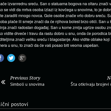
ače izvanrednu sreću. San o statuama bogova na oltaru znači v
o se vidi da mrtva osoba izlazi iz kovčega u snovima, to je dobro
te zaraditi mnogo novca. Gole osobe znače vrlo dobru sreću. S
oba plače ili smeje znači da će njihova bolest brzo otići. San u
inja znači radostan događaj. San u kome zmija ugrize osobu z
o vidite drveće i travu da rastu dobro u snu, onda će porodica b
diteljima znači veliku sreću i blagostanje. Ako vidite oblake koji
era u snu, to znači da će vaš posao biti veoma uspešan.
Previous Story
N
Simboli u snovima
Šta otkrivaju brojevi
lični postovi