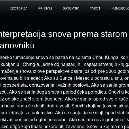
EZOTERIJA
KRISTALI
SANOVNIK
TAROT
NUMEROLO
nterpretacija snova prema staro
anovniku
nesko tumačenje snova se bazira na spisima Chou Kunga, koji
ikupljanju I Ching-a, jedne od najstarijih i najtajanstvenijih knjig
mačenje snova iz ove perspektive datira još od pre 3000 godina
ovima su bili sledeći: Ako su Sunce i Mesec u porastu u snu, o
ti prosperiteta, obrazovanja i važnih poslova. Ako se sanja gro
eću. Ako se sanja duga srećan period čeka porodicu. Snovi u k
oz oblake znači skora trudnoća. Ako se sanja ispred svoje kuće
mbusa, onda će dobiti dobre vesti. Snovi u kojima je voćnjak p
bro zdravlje za potomstvo. Ako se sanja da se stoji ispod stab
ekivati pomoć od ugledne osobe. Ako sanjate nove grobnice i k
 sve brige koje imate uskoro biti završene. Snovi u kojima se 