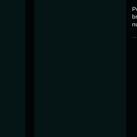
P
b
n