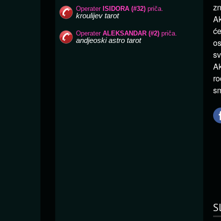
zn
Ak
će
os
sv
Ak
ro
sm
S