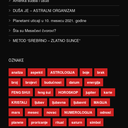
Amerika sudba i usud
DUŠA JE – ASTRALNI ORGANIZAM
Planetarni uticaji u 10. mesecu 2021. godine
Šta su Mesečevi čvorovi?
METOD “SREBRNO – ZLATNO SUNCE”
OZNAKE
analiza
aspekti
ASTROLOGIJA
boje
brak
broj
brojevi
budućnost
datum
energija
FENG SHUI
feng šui
HOROSKOP
jupiter
karte
KRISTALI
ljubav
ljubavna
ljubavni
MAGIJA
mars
mesec
novac
NUMEROLOGIJA
odnosi
planete
proricanje
ritual
saturn
simbol