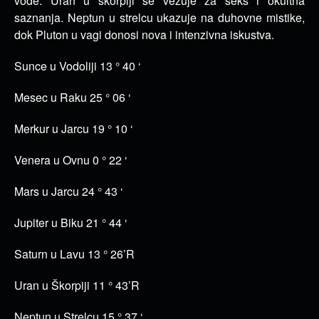
vođe. Uran u škorpiji se vezuje za seks i okultna
saznanja. Neptun u strelcu ukazuje na duhovne mistike,
dok Pluton u vagi donosi nova i intenzivna iskustva.
Sunce u Vodoliji 13 ° 40 ‘
Mesec u Raku 25 ° 06 ‘
Merkur u Jarcu 19 ° 10 ‘
Venera u Ovnu 0 ° 22 ‘
Mars u Jarcu 24 ° 43 ‘
Jupiter u Biku 21 ° 44 ‘
Saturn u Lavu 13 ° 26’R
Uran u Škorpiji 11 ° 43’R
Neptun u Strelcu 15 ° 37 ‘