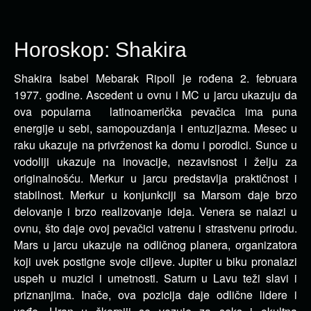
Horoskop: Shakira
Shakira Isabel Mebarak Ripoll je rođena 2. februara
1977. godine.
Ascedent u ovnu i MC u jarcu ukazuju da
ova popularna latinoamerička pevačica ima puna
energije u sebi, samopouzdanja i entuzijazma. Mesec u
raku ukazuje na privrženost ka domu i porodici. Sunce u
vodoliji ukazuje na inovacije, nezavisnost i želju za
originalnošću. Merkur u jarcu predstavlja praktičnost i
stabilnost. Merkur u konjunkciji sa Marsom daje brzo
delovanje i brzo realizovanje ideja. Venera se nalazi u
ovnu, što daje ovoj pevačici vatrenu i strastvenu prirodu.
Mars u jarcu ukazuje na odličnog planera, organizatora
koji uvek postigne svoje ciljeve. Jupiter u biku pronalazi
uspeh u muzici i umetnosti. Saturn u Lavu teži slavi i
priznanjima. Inače, ova pozicija daje odlične lidere i