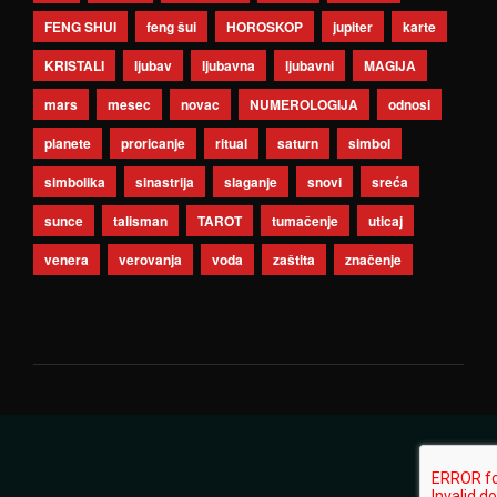
FENG SHUI
feng šui
HOROSKOP
jupiter
karte
KRISTALI
ljubav
ljubavna
ljubavni
MAGIJA
mars
mesec
novac
NUMEROLOGIJA
odnosi
planete
proricanje
ritual
saturn
simbol
simbolika
sinastrija
slaganje
snovi
sreća
sunce
talisman
TAROT
tumačenje
uticaj
venera
verovanja
voda
zaštita
značenje