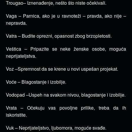
Trougao– Iznenađenje, nešto što niste očekivali.
Vaga – Parnica, ako je u ravnoteži – pravda, ako nije –
nepravda.
Vatra – Budite oprezni, opasnost zbog brzopletosti.
Veštica – Pripazite se neke ženske osobe, moguća
neprijateljstva.
Voz –Spremnost da se krene u novi uspešan projekat.
Voće – Blagostanje i izobilje.
Vodopad –Uspeh na svakom nivou, blagostanje i izobilje.
Vrata – Očekuju vas povoljne prilike, treba da ih
iskoristite.
Vuk – Neprijateljstvo, ljubomora, moguće svađe.