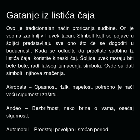
Gatanje iz listića čaja
Ovo je tradicionalan način proricanja sudbine. On je
veoma zanimljiv i uvek tačan. Simboli koji se pojave u
šoljici predstavljaju sve ono što će se dogoditi u
budućnosti.
Kada se odlučite da pročitate sudbinu iz
listića čaja, koristite kineski čaj. Šoljice uvek moraju biti
bele boje, radi lakšeg tumačenja simbola. Ovde su dati
simboli i njihova značenja.
Akrobata – Opasnost, rizik, napetost, potrebno je naći
veću sigurnost i zaštitu.
Anđeo – Bezbrižnost, neko brine o vama, osećaj
sigurnosti.
Automobil – Predstoji povoljan i srećan period.