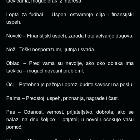
tačkicama, moguć brak iz interesa.
Lopta za fudbal – Uspeh, ostvarenje cilja i finansijski
uspeh.
Novčić – Finansijski uspeh, zarada i otplaćivanje dugova.
Nož– Teški nesporazumi, ljutnja i svađa.
Oblaci – Pred vama su nevolje, ako oko oblaka ima
tačkica – mogući novčani problemi.
Oči – Potrebna je pažnja i oprez, budite savesni na poslu.
Palma – Predstoji uspeh, priznanja, nagrade i čast.
Pas – Odanost, vernost, prijateljstvo, dobrota, ako se
nalazi na dnu šoljice – prijatelj u nevolji očekuje vašu
pomoć.