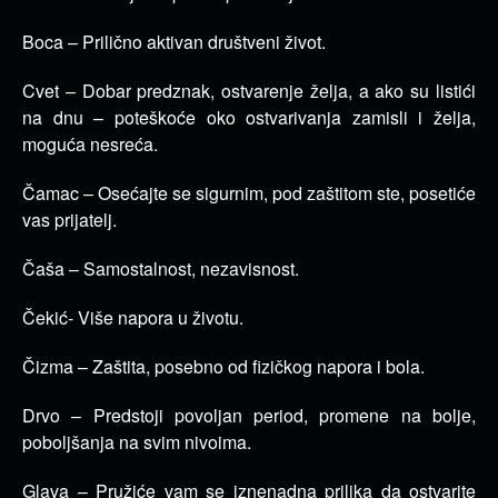
Boca – Prilično aktivan društveni život.
Cvet – Dobar predznak, ostvarenje želja, a ako su listići
na dnu – poteškoće oko ostvarivanja zamisli i želja,
moguća nesreća.
Čamac – Osećajte se sigurnim, pod zaštitom ste, posetiće
vas prijatelj.
Čaša – Samostalnost, nezavisnost.
Čekić- Više napora u životu.
Čizma – Zaštita, posebno od fizičkog napora i bola.
Drvo – Predstoji povoljan period, promene na bolje,
poboljšanja na svim nivoima.
Glava – Pružiće vam se iznenadna prilika da ostvarite