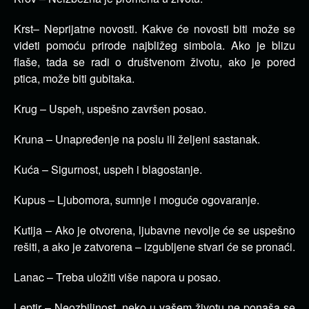
Krst– Neprijatne novosti. Kakve će novosti biti može se
videti pomoću prirode najbližeg simbola. Ako je blizu
flaše, tada se radi o društvenom životu, ako je pored
ptica, može biti gubitaka.
Krug – Uspeh, uspešno završen posao.
Kruna – Unapređenje na poslu ili željeni sastanak.
Kuća – Sigurnost, uspeh i blagostanje.
Kupus – Ljubomora, sumnje i moguće ogovaranje.
Kutija – Ako je otvorena, ljubavne nevolje će se uspešno
rešiti, a ako je zatvorena – izgubljene stvari će se pronaći.
Lanac – Treba uložiti više napora u posao.
Leptir – Neozbiljnost, neko u vašem životu ne ponaša se