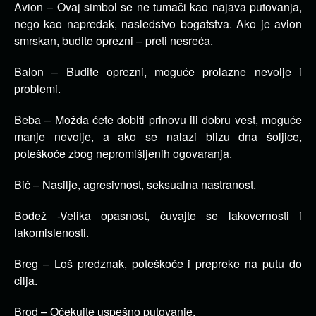
Avion – Ovaj simbol se ne tumači kao najava putovanja,
nego kao napredak, nasledstvo bogatstva. Ako je avion
smrskan, budite oprezni – preti nesreća.
Balon – Budite oprezni, moguće prolazne nevolje i
problemi.
Beba – Možda ćete dobiti prinovu ili dobru vest, moguće
manje nevolje, a ako se nalazi blizu dna šoljice,
poteškoće zbog nepromišljenih ogovaranja.
Bič – Nasilje, agresivnost, seksualna nastranost.
Bodež -Velika opasnost, čuvajte se lakovernosti i
lakomislenosti.
Breg – Loš predznak, poteškoće i prepreke na putu do
cilja.
Brod – Očekujte uspešno putovanje.