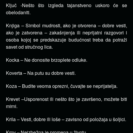
Ključ -Nešto što izgleda tajanstveno uskoro će se
obelodaniti.
Knjiga – Simbol mudrosti, ako je otvorena – dobre vesti,
ako je zatvorena – zakašnjenja ili neprijatni razgovori i
osoba kojoj se predskazuje budućnost treba da potraži
savet od stručnog lica.
Kocka – Ne donosite brzoplete odluke.
Koverta – Na putu su dobre vesti.
Koza – Budite veoma oprezni, čuvajte se neprijatelja.
Krevet –Usporenost ili nešto što je završeno, možete biti
mirni.
Krila – Vesti, dobre ili loše – zavisno od položaja u šoljici.
Krov – Neizbežna je promena u životu.