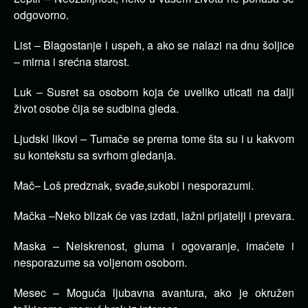
odgovorno.
List – Blagostanje i uspeh, a ako se nalazi na dnu šoljice
– mirna i srećna starost.
Luk – Susret sa osobom koja će uveliko uticati na dalji
život osobe čija se sudbina gleda.
Ljudski likovi – Tumače se prema tome šta su i u kakvom
su kontekstu sa svrhom gledanja.
Mač– Loš predznak, svađe,sukobi i nesporazumi.
Mačka –Neko blizak će vas izdati, lažni prijatelji i prevara.
Maska – Neiskrenost, gluma i ogovaranje, imaćete i
nesporazume sa voljenom osobom.
Mesec – Moguća ljubavna avantura, ako je okružen