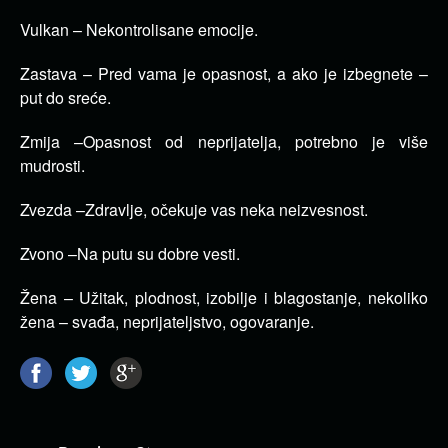
Vulkan – Nekontrolisane emocije.
Zastava – Pred vama je opasnost, a ako je izbegnete –
put do sreće.
Zmija –Opasnost od neprijatelja, potrebno je više
mudrosti.
Zvezda –Zdravlje, očekuje vas neka neizvesnost.
Zvono –Na putu su dobre vesti.
Žena – Užitak, plodnost, izobilje i blagostanje, nekoliko
žena – svađa, neprijateljstvo, ogovaranje.