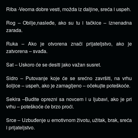
Riba -Veoma dobre vesti, možda iz daljine, sreća i uspeh.
Rog – Obilje,nasleđe, ako su tu i tačkice – iznenadna
zarada.
Ruka – Ako je otvorena znači prijateljstvo, ako je
zatvorena – svađa.
Sat – Uskoro će se desiti jako važan susret.
Sidro – Putovanje koje će se srećno završiti, na vrhu
šoljice – uspeh, ako je zamagljeno – očekujte poteškoće.
Sekira –Budite oprezni sa novcem i u ljubavi, ako je pri
vrhu – poteškoće će brzo proći.
Srce – Uzbuđenje u emotivnom životu, užitak, brak, sreća
i prijateljstvo.