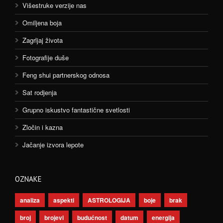
Višestruke verzije nas
Omiljena boja
Zagrljaj života
Fotografije duše
Feng shui partnerskog odnosa
Sat rodjenja
Grupno iskustvo fantastične svetlosti
Zločin i kazna
Jačanje izvora lepote
OZNAKE
analiza
aspekti
ASTROLOGIJA
boje
brak
broj
brojevi
budućnost
datum
energija