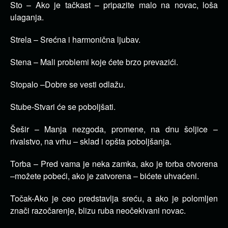
Sto – Ako je tačkast – pripazite malo na novac, loša
ulaganja.
Strela – Srećna i harmonična ljubav.
Stena – Mali problemi koje ćete brzo prevazići.
Stopalo –Dobre se vesti odlažu.
Stube-Stvari će se poboljšati.
Šešir – Manja nezgoda, promene, na dnu šoljice –
rivalstvo, na vrhu – sklad i opšta poboljšanja.
Torba – Pred vama je neka zamka, ako je torba otvorena
–možete pobeći, ako je zatvorena – bićete uhvaćeni.
Točak-Ako je ceo predstavlja sreću, a ako je polomljen
znači razočarenje, blizu ruba neočekivani novac.