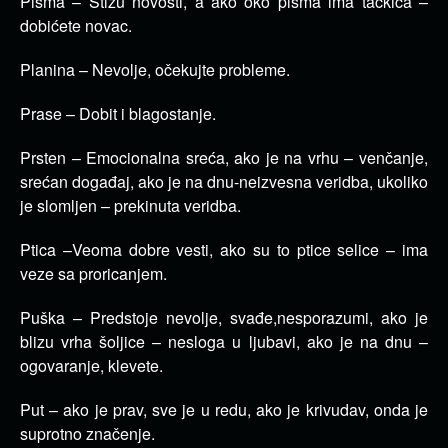
Pisma – Stižu novosti, a ako oko pisma ima tačkica –
dobićete novac.
Planina – Nevolje, očekujte probleme.
Prase – Dobit i blagostanje.
Prsten – Emocionalna sreća, ako je na vrhu – venčanje,
srećan događaj, ako je na dnu-neizvesna veridba, ukoliko
je slomljen – prekinuta veridba.
Ptica –Veoma dobre vesti, ako su to ptice selice – ima
veze sa proricanjem.
Puška – Predstoje nevolje, svađe,nesporazumi, ako je
blizu vrha šoljice – nesloga u ljubavi, ako je na dnu –
ogovaranje, klevete.
Put – ako je prav, sve je u redu, ako je krivudav, onda je
suprotno značenje.