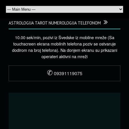
ASTROLOGIJA TAROT NUMEROLOGIJA TELEFONOM
10.00 sek/min, pozivi iz Švedske iz mobilne mreže (Sa
touchscreen ekrana mobilnih telefona poziv se ostvaruje
dodirom na broj telefona). Na donjem ekranu su prikazani
operateri aktivni na mreži
✆
09391119075