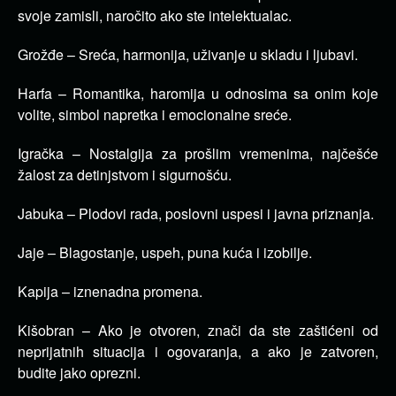
svoje zamisli, naročito ako ste intelektualac.
Grožđe – Sreća, harmonija, uživanje u skladu i ljubavi.
Harfa – Romantika, haromija u odnosima sa onim koje
volite, simbol napretka i emocionalne sreće.
Igračka – Nostalgija za prošlim vremenima, najčešće
žalost za detinjstvom i sigurnošću.
Jabuka – Plodovi rada, poslovni uspesi i javna priznanja.
Jaje – Blagostanje, uspeh, puna kuća i izobilje.
Kapija – iznenadna promena.
Kišobran – Ako je otvoren, znači da ste zaštićeni od
neprijatnih situacija i ogovaranja, a ako je zatvoren,
budite jako oprezni.