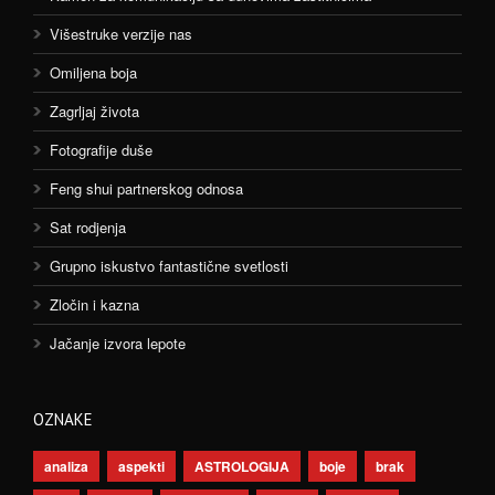
Višestruke verzije nas
Omiljena boja
Zagrljaj života
Fotografije duše
Feng shui partnerskog odnosa
Sat rodjenja
Grupno iskustvo fantastične svetlosti
Zločin i kazna
Jačanje izvora lepote
OZNAKE
analiza
aspekti
ASTROLOGIJA
boje
brak