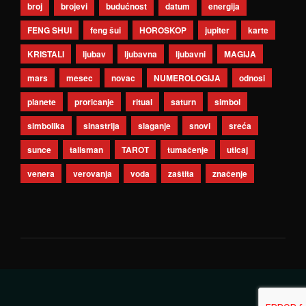
broj
brojevi
budućnost
datum
energija
FENG SHUI
feng šui
HOROSKOP
jupiter
karte
KRISTALI
ljubav
ljubavna
ljubavni
MAGIJA
mars
mesec
novac
NUMEROLOGIJA
odnosi
planete
proricanje
ritual
saturn
simbol
simbolika
sinastrija
slaganje
snovi
sreća
sunce
talisman
TAROT
tumačenje
uticaj
venera
verovanja
voda
zaštita
značenje