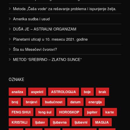
Metoda „Čaša vode“ za rešavanje problema i ispunjenje želja.
Amerika sudba i usud
DUŠA JE – ASTRALNI ORGANIZAM
Planetarni uticaji u 10. mesecu 2021. godine
Šta su Mesečevi čvorovi?
METOD “SREBRNO – ZLATNO SUNCE”
OZNAKE
analiza
aspekti
ASTROLOGIJA
boje
brak
broj
brojevi
budućnost
datum
energija
FENG SHUI
feng šui
HOROSKOP
jupiter
karte
KRISTALI
ljubav
ljubavna
ljubavni
MAGIJA