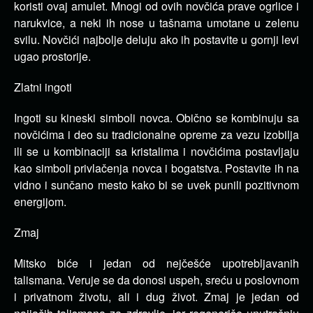
koristi ovaj amulet. Mnogi od ovih novčića prave ogrlice i
narukvice, a neki ih nose u tašnama umotane u zelenu
svilu. Novčići najbolje deluju ako ih postavite u gornji levi
ugao prostorije.
Zlatni ingoti
Ingoti su kineski simboli novca. Obično se kombinuju sa
novčićima i deo su tradicionalne opreme za vezu izobilja
ili se u kombinaciji sa kristalima i novčićima postavljaju
kao simboli privlačenja novca i bogatstva. Postavite ih na
vidno i sunčano mesto kako bi se uvek punili pozitivnom
energijom.
Zmaj
Mitsko biće i jedan od nejčešće upotrebljavanih
talismana. Veruje se da donosi uspeh, sreću u poslovnom
i privatnom životu, ali i dug život. Zmaj je jedan od