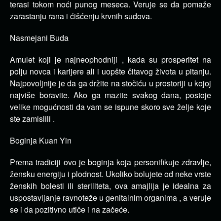
terasi tokom noći punog meseca. Veruje se da pomaže
zarastanju rana i ćišćenju krvnih sudova.
Nasmejani Buda
Amulet koji je najneophodniji , kada su prosperitet na
polju novca i karijere ali i uopšte čitavog života u pitanju.
Najpovoljnije je da ga držite na stočiću u prostoriji u kojoj
najviše boravite. Ako ga mazite svakog dana, postoje
velike mogućnosti da vam se ispune skoro sve želje koje
ste zamislili .
Boginja Kuan Yin
Prema tradiciji ovo je boginja koja personifikuje zdravlje,
žensku energiju i plodnost. Ukoliko bolujete od neke vrste
ženskih bolesti ili steriliteta, ova amajlija je idealna za
uspostavljanje ravnoteže u genitalnim organima , a veruje
se i da pozitivno utiče i na začeće.