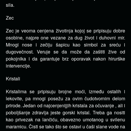
sila.
Zec
Zec je veoma cenjena životinja kojoj se pripisuju dobre
osobine, najpre one vezane za dug život i duhovni mir.
Mnogi nose i zečiju šapicu kao simbol za sreću i
dugovečnost. Veruje se da može da zaštiti žive od
pokojnika i da garantuje brz oporavak nakon hirurške
intervencije.
Kristali
Kristalima se pripisuju brojne moći, između ostalih i
lekovite, pa mnogi posežu za ovim čudotvornim delom
prirode. Jedan od najcenjenijjih kristala za očuvanje , ali i
poboljšanje zdravlja jeste gorski kristal. Treba ga nositi
kao privezak na lančiću, obavezno umotanog u svilenu
maramicu. Čisti se tako što se ostavi u čaši slane vode na