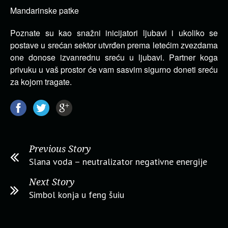
Mandarinske patke
Poznate su kao snažni inicijatori ljubavi i ukoliko se
postave u srećan sektor utvrđen prema letećim zvezdama
one donose izvanrednu sreću u ljubavi. Partner koga
privuku u vaš prostor će vam sasvim sigurno doneti sreću
za kojom tragate.
Previous Story
Slana voda – neutralizator negativne energije
Next Story
Simbol konja u feng šuiu