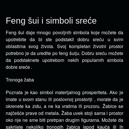
Feng šui i simboli sreće
Feng šui daje mnogo povoljnih simbola koje možete da
upotrebite da bi ste podstakli dobru sreću u svim
oblastima svog života.
Svoj kompletan životni prostor
potrebno je da uredite po feng šuiju. Dobru sreću možete
da podstaknete upotrebom nekih popularnih simbola
dobre sreće .
Tronoga žaba
Poznata je kao simbol materijalnog prosperiteta. Ako je
imate u svom stanu ili poslovnoj prostoriji , morate da je
okrenete ka zidu, a ne ka vratima ili prozoru. Žabice se
najčešće prave od metala. Žaba uvek stoji sama i prostor
oko nje ne sme biti pretrpan drugim figurama. Možete da
sakrijete nekoliko tronogih žabica ispod kauča ili ih