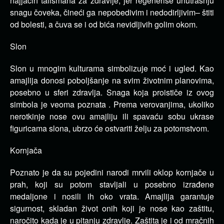
najjačih talismana za zdravlje, jer regeneriše unutrašnju
snagu čoveka, čineći ga nepobedivim i nedodirljivim– štiti
od bolesti, a čuva se i od bića nevidljivih golim okom.
Slon
Slon u mnogim kulturama simbolizuje moć i ugled. Kao
amajlija donosi poboljšanje na svim životnim planovima,
posebno u sferi zdravlja. Snaga koja proističe iz ovog
simbola je veoma poznata . Prema verovanjima, ukoliko
nerotkinje nose ovu amajliju ili spavaću sobu ukrase
figuricama slona, ubrzo će ostvariti želju za potomstvom.
Kornjača
Poznato je da su pojedini narodi mrvili oklop kornjače u
prah, koji su potom stavljali u posebno izrađene
medaljone i nosili ih oko vrata. Amajlija garantuje
sigurnost, skladan život onih koji je nose kao zaštitu,
naročito kada je u pitanju zdravlje. Zaštita je i od mračnih