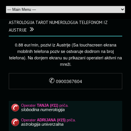
ASTROLOGIJA TAROT NUMEROLOGIJA TELEFONOM IZ
AUSTRIJE
0.88 eur/min, pozivi iz Austrije (Sa touchscreen ekrana
mobilnih telefona poziv se ostvaruje dodirom na broj
telefona). Na donjem ekranu su prikazani operateri aktivni na
mreži.
✆
0900367604