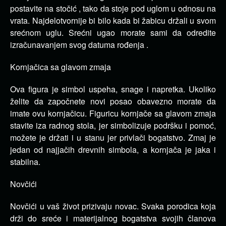
postavite na stočić , tako da stoje pod uglom u odnosu na
vrata. Najdelotvornije bi bilo kada bi žabicu držali u svom
srećnom uglu. Srećni ugao morate sami da odredite
izračunavanjem svog datuma rođenja .
Kornjačica sa glavom zmaja
Ova figura je simbol uspeha, snage i napretka. Ukoliko
želite da započnete novi posao obavezno morate da
imate ovu kornjačicu. Figuricu kornjače sa glavom zmaja
stavite iza radnog stola, jer simbolizuje podršku i pomoć,
možete je držati i u stanu jer privlači bogatstvo. Zmaj je
jedan od najjačih drevnih simbola, a kornjača je jaka i
stabilna.
Novčići
Novčići u vaš život prizivaju novac. Svaka porodica koja
drži do sreće i materijalnog bogatstva svojih članova