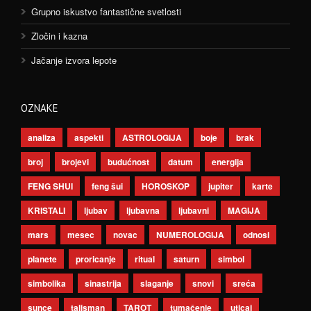
Grupno iskustvo fantastične svetlosti
Zločin i kazna
Jačanje izvora lepote
OZNAKE
analiza
aspekti
ASTROLOGIJA
boje
brak
broj
brojevi
budućnost
datum
energija
FENG SHUI
feng šui
HOROSKOP
jupiter
karte
KRISTALI
ljubav
ljubavna
ljubavni
MAGIJA
mars
mesec
novac
NUMEROLOGIJA
odnosi
planete
proricanje
ritual
saturn
simbol
simbolika
sinastrija
slaganje
snovi
sreća
sunce
talisman
TAROT
tumačenje
uticaj