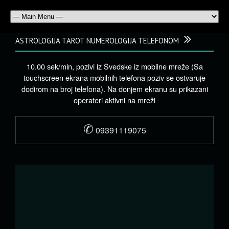
ASTROLOGIJA TAROT NUMEROLOGIJA TELEFONOM
10.00 sek/min, pozivi iz Švedske iz mobilne mreže (Sa
touchscreen ekrana mobilnih telefona poziv se ostvaruje
dodirom na broj telefona). Na donjem ekranu su prikazani
operateri aktivni na mreži
✆
09391119075