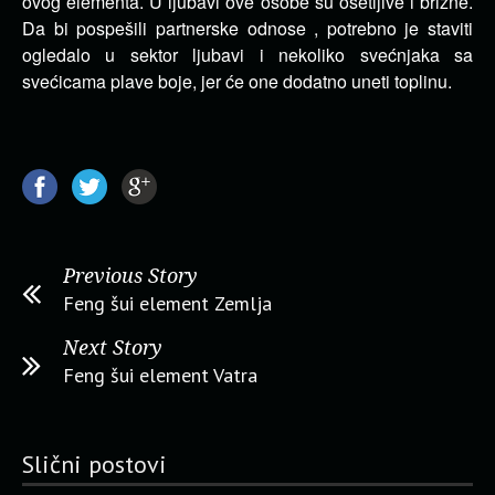
ovog elementa. U ljubavi ove osobe su osetljive i brižne.
Da bi pospešili partnerske odnose , potrebno je staviti
ogledalo u sektor ljubavi i nekoliko svećnjaka sa
svećicama plave boje, jer će one dodatno uneti toplinu.
Previous Story
Feng šui element Zemlja
Next Story
Feng šui element Vatra
Slični postovi