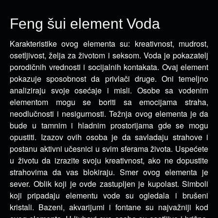
Feng šui element Voda
Karakteristike ovog elementa su: kreativnost, mudrost,
osetljivost, želja za životom i seksom. Voda je pokazatelj
porodičnih vrednosti i socijalnih kontakata.
Ovaj element
pokazuje sposobnost da privlači druge. Oni temeljno
analiziraju svoje osećaje i misli. Osobe sa vodenim
elementom mogu se boriti sa emocijama straha,
neodlučnosti i nesigurnosti. Težnja ovog elementa je da
bude u tamnim i hladnim prostorijama gde se mogu
opustiti. Izazov ovih osoba je da savladaju strahove i
postanu aktivni učesnici u svim sferama života. Uspećete
u životu da izrazite svoju kreativnost, ako ne dopustite
strahovima da vas blokiraju. Smer ovog elementa je
sever. Oblik koji je ovde zastupljen je kupolast. Simboli
koji pripadaju elementu vode su ogledala i brušeni
kristali. Bazeni, akvarijumi i fontane su najvažniji kod