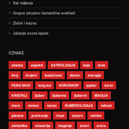
Sat rodjenja
Grupno iskustvo fantastične svetlosti
Zločin i kazna
Jačanje izvora lepote
OZNAKE
analiza
aspekti
ASTROLOGIJA
boje
brak
broj
brojevi
budućnost
datum
energija
FENG SHUI
feng šui
HOROSKOP
jupiter
karte
KRISTALI
ljubav
ljubavna
ljubavni
MAGIJA
mars
mesec
novac
NUMEROLOGIJA
odnosi
planete
proricanje
ritual
saturn
simbol
simbolika
sinastrija
slaganje
snovi
sreća