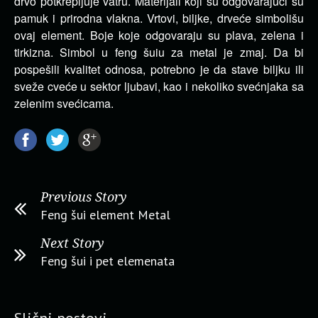
drvo potkrepljuje vatru. Materijali koji su odgovarajući su
pamuk i prirodna vlakna. Vrtovi, biljke, drveće simbolišu
ovaj element. Boje koje odgovaraju su plava, zelena i
tirkizna. Simbol u feng šuiu za metal je zmaj. Da bi
pospešili kvalitet odnosa, potrebno je da stave biljku ili
sveže cveće u sektor ljubavi, kao i nekoliko svećnjaka sa
zelenim svećicama.
Previous Story
Feng šui element Metal
Next Story
Feng šui i pet elemenata