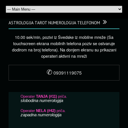
ASTROLOGIJA TAROT NUMEROLOGIJA TELEFONOM
10.00 sek/min, pozivi iz Švedske iz mobilne mreže (Sa
touchscreen ekrana mobilnih telefona poziv se ostvaruje
dodirom na broj telefona). Na donjem ekranu su prikazani
operateri aktivni na mreži
✆
09391119075