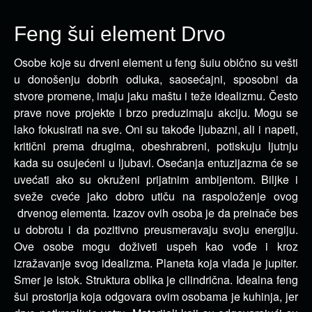
Feng šui element Drvo
Osobe koje su drveni element u feng šuiu obično su vešti
u donošenju dobrih odluka, saosećajni, sposobni da
stvore promene, imaju jaku maštu i teže idealizmu.
Često
prave nove projekte i brzo preduzimaju akciju. Mogu se
lako fokusirati na sve. Oni su takođe ljubazni, ali i napeti,
kritični prema drugima, obeshrabreni, potiskuju ljutnju
kada su osujećeni u ljubavi. Osećanja entuzijazma će se
uvećati ako su okruženi prijatnim ambijentom. Biljke i
sveže cveće jako dobro utiču na raspoloženje ovog
drvenog elementa. Izazov ovih osoba je da preinače bes
u dobrotu i da pozitivno preusmeravaju svoju energiju.
Ove osobe mogu doživeti uspeh kao vođe i kroz
izražavanje svog idealizma. Planeta koja vlada je jupiter.
Smer je istok. Struktura oblika je cilindrična. Idealna feng
šui prostorija koja odgovara ovim osobama je kuhinja, jer