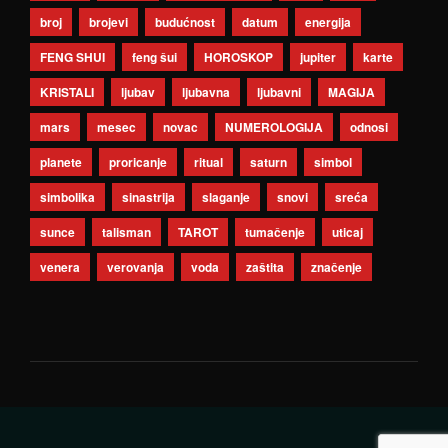
broj
brojevi
budućnost
datum
energija
FENG SHUI
feng šui
HOROSKOP
jupiter
karte
KRISTALI
ljubav
ljubavna
ljubavni
MAGIJA
mars
mesec
novac
NUMEROLOGIJA
odnosi
planete
proricanje
ritual
saturn
simbol
simbolika
sinastrija
slaganje
snovi
sreća
sunce
talisman
TAROT
tumačenje
uticaj
venera
verovanja
voda
zaštita
značenje