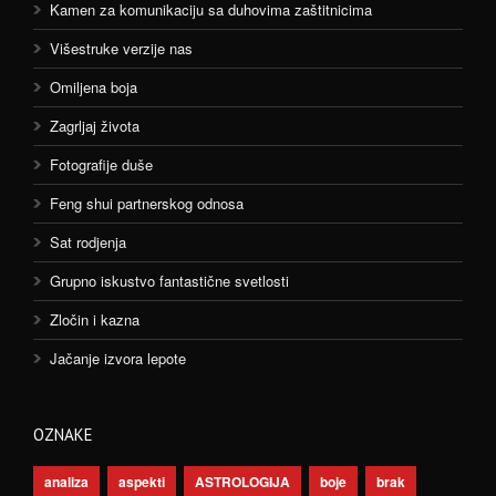
Kamen za komunikaciju sa duhovima zaštitnicima
Višestruke verzije nas
Omiljena boja
Zagrljaj života
Fotografije duše
Feng shui partnerskog odnosa
Sat rodjenja
Grupno iskustvo fantastične svetlosti
Zločin i kazna
Jačanje izvora lepote
OZNAKE
analiza
aspekti
ASTROLOGIJA
boje
brak