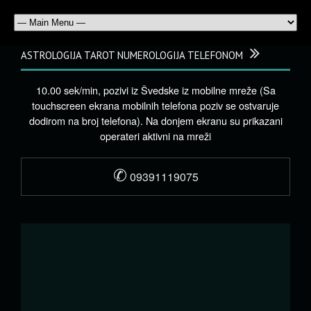
ASTROLOGIJA TAROT NUMEROLOGIJA TELEFONOM
10.00 sek/min, pozivi iz Švedske iz mobilne mreže (Sa
touchscreen ekrana mobilnih telefona poziv se ostvaruje
dodirom na broj telefona). Na donjem ekranu su prikazani
operateri aktivni na mreži
✆
09391119075