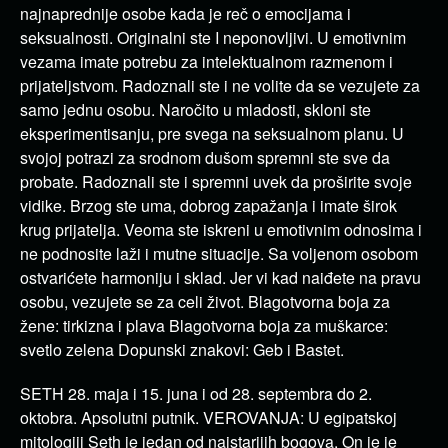
najnaprednije osobe kada je reč o emocijama i
seksualnosti. Originalni ste I neponovljivi. U emotivnim
vezama imate potrebu za intelektualnom razmenom i
prijateljstvom. Radoznali ste i ne volite da se vezujete za
samo jednu osobu. Naročito u mladosti, skloni ste
eksperimentisanju, pre svega na seksualnom planu. U
svojoj potrazi za srodnom dušom spremni ste sve da
probate. Radoznali ste i spremni uvek da proširite svoje
vidike. Brzog ste uma, dobrog zapažanja i imate širok
krug prijatelja. Veoma ste iskreni u emotivnim odnosima i
ne podnosite laži i mutne situacije. Sa voljenom osobom
ostvarićete harmoniju i sklad. Jer vi kad naiđete na pravu
osobu, vezujete se za celi život. Blagotvorna boja za
žene: tirkizna i plava Blagotvorna boja za muškarce:
svetlo zelena Dopunski znakovi: Geb i Bastet.
SETH 28. maja i 15. juna i od 28. septembra do 2.
oktobra. Apsolutni putnik. VEROVANJA: U egipatskoj
mitologiji Seth je jedan od najstarijih bogova. On je je