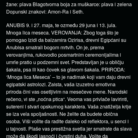
žane: plava Blagotvorna boja za muškarce: plava i zelena
Dopunski znakovi: Amon-Ra i Seth.
ANUBIS 9. i 27. maja, te ozmeđu 29 juna i 13. jula.
Mnoga lica meseca. VEROVANJA: Zbog toga što je
pomogao Izidi da balzamira Ozirisa, drevni Egipćani su
Anubisa smatrali bogom mrtvih. On je, prema
verovanjima, rukovodio posmartnim ceremonijalima i
umrle pratio u podzemni svet. Predstavljan je u obličju
šakala, psa ili kao čovek sa glavom šakala. PRIRODA:
‘Mnoga lica Meseca’ – to je nadimak koji vam daju drevni
egipatski astrolozi. Zaista, vaša izuzetno emotivna
priroda čini vas osetljivim na mesečeve mene. Narodski
rečeno, vi ste „noćna ptica“. Veoma vas privlače lavirinti,
sutereni i stvari opskurnog karaktera. Vaša znatiželja krije
se iza vela spoljašnosti. Ne želite da budete obična
osoba. Viši volite da radite daleko od reflektora, u senci i
u tajnosti. Plaše vas prestižna svetla jer smatrate da slava
može da škodi jasnoći i čvrstini duha. Volite da