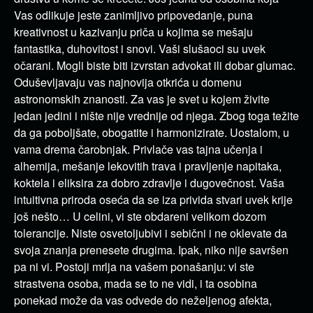
Vas odlikuje jeste zanimljivo pripovedanje, puna
kreativnost u kazivanju priča u kojima se mešaju
fantastika, duhovitost i snovi. Vaši slušaoci su uvek
očarani. Mogli biste biti izvrstan advokat ili dobar glumac.
Oduševljavaju vas najnovija otkrića u domenu
astronomskih znanosti. Za vas je svet u kojem živite
jedan jedini i nište nije vrednije od njega. Zbog toga težite
da ga poboljšate, obogatite i harmonizirate. Uostalom, u
vama drema čarobnjak. Privlače vas tajna učenja i
alhemija, mešanje lekovitih trava i pravljenje napitaka,
koktela i eliksira za dobro zdravlje i dugovečnost. Vaša
intuitivna priroda oseća da se iza privida stvari uvek krije
još nešto… U celini, vi ste obdareni velikom dozom
tolerancije. Niste osvetoljubivi i sebični i ne oklevate da
svoja znanja prenesete drugima. Ipak, niko nije savršen
pa ni vi. Postoji mrlja na vašem ponašanju: vi ste
strastvena osoba, mada se to ne vidi, i ta osobina
ponekad može da vas odvede do neželjenog afekta,