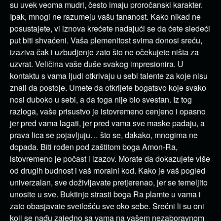
su uvek veoma mudri, često imaju proročanski karakter.
Ipak, mnogi ne razumeju vašu tananost. Kako nikad ne
posustajete, vi iznova krećete nadajući se da ćete sledeći
put biti shvaćeni. Vaša plemenitost svima donosi sreću,
izaziva čak i uzbudjenje zato što ne očekujete ništa za
uzvrat. Veličina vaše duše svakog impresionira. U
kontaktu s vama ljudi otkrivaju u sebi talente za koje nisu
znali da postoje. Umete da otkrijete bogatsvo koje svako
nosi duboko u sebi, a da toga nije bio svestan. Iz tog
razloga, vaše prisustvo je istovremeno cenjeno i opasno
jer pred vama lagati, jer pred vama sve maske padaju, a
prava lica se pojavljuju… što se, dakako, mnogima ne
dopada. Biti rođen pod zaštitom boga Amon-Ra,
istovremeno je počast i izazov. Morate da dokazujete više
od drugih budnost i vaš moralni kod. Kako je vaš pogled
univerzalan, sve doživljavate pretjerenao, jer se temeljito
unosite u sve. Buktinje strasti boga Ra plamte u vama i
zato obasjavate svetlošću sve oko sebe. Srećni li su oni
koji se nađu zajedno sa vama na vašem nezaboravnom