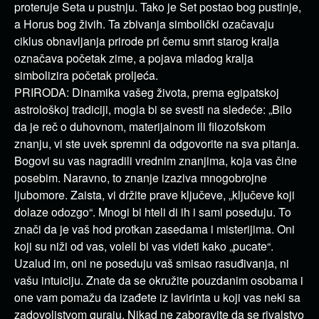
proteruje Seta u pustnju. Tako je Set postao bog pustinje,
a Horus bog živih. Ta zbivanja simbolički ozačavaju
ciklus obnavljanja prirode pri čemu smrt starog kralja
označava početak zime, a pojava mladog kralja
simbolizira početak proljeća.
PRIRODA: Dinamika vašeg života, prema egipatskoj
astrološkoj tradiciji, mogla bi se svesti na sledeće: „Bilo
da je reč o duhovnom, materijalnom ili filozofskom
znanju, vi ste uvek spremni da odgovorite na sva pitanja.
Bogovi su vas nagradili vrednim znanjima, koja vas čine
posebim. Naravno, to znanje izaziva mnogobrojne
ljubomore. Zaista, vi držite prave ključeve, „ključeve koji
dolaze odozgo“. Mnogi bi hteli di ih i sami poseduju. To
znači da je vaš hod protkan zasedama i misterijima. Oni
koji su niži od vas, voleli bi vas videti kako „pucate“.
Uzalud im, oni ne poseduju vaš smisao rasuđivanja, ni
vašu intuiciju. Znate da se okružite pouzdanim osobama i
one vam pomažu da izađete iz lavirinta u koji vas neki sa
zadovoljstvom guraju. Nikad ne zaboravite da se rivalstvo