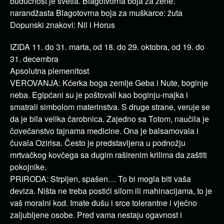
budućnost je svetla. Blagotvorna boja za žene:
narandžasta Blagotovrna boja za muškarce: žuta
Dopunski znakovi: Nil i Horus
IZIDA 11. do 31. marta, od 18. do 29. oktobra, od 19. do
31. decembra
Apsolutna plemenitost
VEROVANJA: Kćerka boga zemlje Geba i Nute, boginje
neba. Egipćani su je poštovali kao boginju-majka i
smatrali simbolom materinstva. S druge strane, veruje se
da je bila velika čarobnica. Zajedno sa Totom, naučila je
čovečanstvo tajnama medicine. Ona je balsamovala i
čuvala Ozirisa. Često je predstavljena u podnožju
mrtvačkog kovčega sa dugim raširenim krilima da zaštiti
pokojnike.
PRIRODA: Strpljen, spašen… To bi mogla biti vaša
deviza. Ništa ne treba postići silom ili mahinacijama, to je
vaš moralni kod. Imate dušu i srce tolerantne i vječno
zaljubljene osobe. Pred vama nestaju ogavnost i