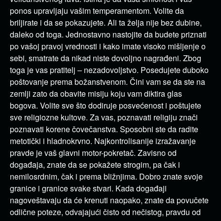
ponos upravljaju vašim temperamentom. Volite da
briljirate i da se pokazujete. Ali ta želja nije bez dubine,
daleko od toga. Jednostavno nastojite da budete priznati
po vašoj pravoj vrednosti i kako imate visoko mišljenje o
sebi, smatrate da nikad niste dovoljno nagrađeni. Zbog
toga je vas pratitelj – nezadovoljstvo. Posedujete duboko
poštovanje prema božanstvenom. Čini vam se da ste na
zemlji zato da obavite misiju koju vam diktira glas
bogova. Volite sve što dodiruje posvećenost i poštujete
sve religiozne kultove. Za vas, poznavati religiju znači
poznavati korene čovečanstva. Sposobni ste da radite
metotički i hladnokrvno. Najkontrolisanije izražavanje
pravde je vaš glavni motor-pokretač. Zavisno od
događaja, znate da se pokažete strogim, pa čak i
nemilosrdnim, čak i prema bližnjima. Dobro znate svoje
granice i granice svake stvari. Kada događaji
nagoveštavaju da će krenuti naopako, znate da povučete
odlične poteze, odvajajući čisto od nečistog, pravdu od