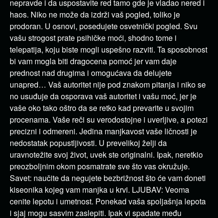
nepravde i da uspostavite red tamo gde je vladao nered i
haos. Niko ne može da izdrži vaš pogled, toliko je
prodoran. U osnovi, posedujete osvetnički pogled. Svu
vašu strogost prate psihičke moći, shodno tome i
telepatija, koju biste mogli uspešno razviti. Ta sposobnost
bi vam mogla biti dragocena pomoć jer vam daje
prednost nad drugima i omogućava da delujete
unapred… Vaš autoritet nije pod znakom pitanja i niko se
no usuđuje da osporava vaš autoritet i vašu moć, jer je
vaše oko tako oštro da se retko kad prevarite u svojim
procenama. Vaše reči su verodostojne i uverljive, a potezi
precizni i odmereni. Jedina manjkavost vaše ličnosti je
nedostatak popustljivosti. U prevelikoj želji da
uravnotežite svoj život, uvek ste originalni. Ipak, neretkio
preozboljnim okom posmatrate sve što vas okružuje.
Savet: naučite da negujete bezbrižnost što će vam doneti
kiseonika kojeg vam manjka u krvi. LJUBAV: Veoma
cenite lepotu i umetnost. Ponekad vaša spoljašnja lepota
i sjaj mogu sasvim zaslepiti. Ipak vi spadate među