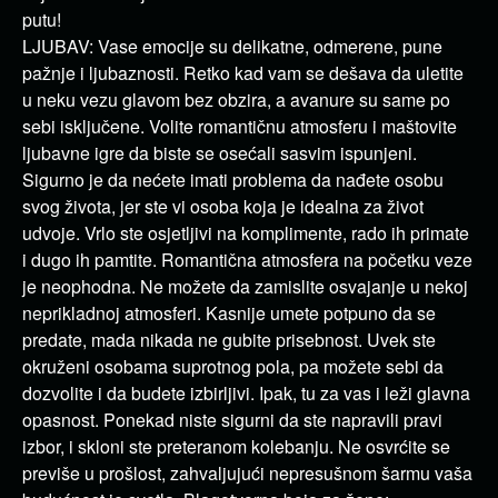
putu!
LJUBAV: Vase emocije su delikatne, odmerene, pune
pažnje i ljubaznosti. Retko kad vam se dešava da uletite
u neku vezu glavom bez obzira, a avanure su same po
sebi isključene. Volite romantičnu atmosferu i maštovite
ljubavne igre da biste se osećali sasvim ispunjeni.
Sigurno je da nećete imati problema da nađete osobu
svog života, jer ste vi osoba koja je idealna za život
udvoje. Vrlo ste osjetljivi na komplimente, rado ih primate
i dugo ih pamtite. Romantična atmosfera na početku veze
je neophodna. Ne možete da zamislite osvajanje u nekoj
neprikladnoj atmosferi. Kasnije umete potpuno da se
predate, mada nikada ne gubite prisebnost. Uvek ste
okruženi osobama suprotnog pola, pa možete sebi da
dozvolite i da budete izbirljivi. Ipak, tu za vas i leži glavna
opasnost. Ponekad niste sigurni da ste napravili pravi
izbor, i skloni ste preteranom kolebanju. Ne osvrćite se
previše u prošlost, zahvaljujući nepresušnom šarmu vaša