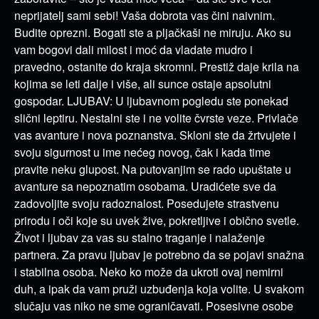
neprijatelj sami sebi! Vaša dobrota vas čini naivnim.
Budite oprezni. Bogati ste a pljačkaši ne miruju. Ako su
vam bogovi dali milost i moć da vladate mudro i
pravedno, ostanite do kraja skromni. Prestiž daje krila na
kojima se leti dalje i više, ali sunce ostaje apsolutni
gospodar. LJUBAV: U ljubavnom pogledu ste ponekad
slični leptiru. Nestalni ste i ne volite čvrste veze. Privlače
vas avanture i nova poznanstva. Skloni ste da žrtvujete i
svoju sigurnost u ime nećeg novog, čak i kada time
pravite neku glupost. Na putovanjim se rado upuštate u
avanture sa nepoznatim osobama. Uradićete sve da
zadovoljite svoju radoznalost. Posedujete strastvenu
prirodu i oči koje su uvek žive, pokretljive i obično svetle.
Život i ljubav za vas su stalno traganje i nalaženje
partnera. Za pravu ljubav je potrebno da se pojavi snažna
i stabilna osoba. Neko ko može da ukroti ovaj nemirni
duh, a ipak da vam pruži uzbuđenja koja volite. U svakom
slučaju vas niko ne sme ograničavati. Posesivne osobe