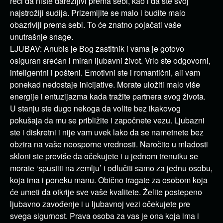
reći da niste darežljivi prema sebi, kao i da ste svoj
najstrožiji sudija. Prizemljite se malo i budite malo
obazriviji prema sebi. To će znatno pojačati vaše
unutrašnje snage.
LJUBAV: Anubis je Bog zastitnik i vama je gotovo
osiguran srećan i miran ljubavni život. Vrlo ste odgovorni,
inteligentni i pošteni. Emotivni ste i romantični, ali vam
ponekad nedostaje inicijative. Morate uložiti malo više
energije i entuzijazma kada tražite partnera svog života.
U stanju ste dugo nekoga da volite bez ikakovog
pokušaja da mu se približite i započnete vezu. Ljubazni
ste i diskretni i nije vam uvek lako da se nametnete bez
obzira na vaše neosporne vrednosti. Naročito u mladosti
skloni ste previše da očekujete i u jednom trenutku se
morate ‘spustiti na zemlju’ i odlučiti samo za jednu osobu,
koja ima i poneku manu. Obično tragate za osobom koja
će umeti da otkrije sve vaše kvalitete. Želite postepeno
ljubavno zavođenje i u ljubavnoj vezi očekujete pre
svega sigurnost. Prava osoba za vas je ona koja ima i