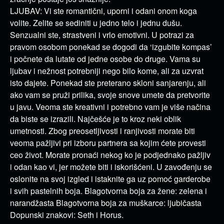
LJUBAV: Vi ste romantični, uporni i odani onom koga
volite. Zelite se sediniti u jedno telo i jednu dušu.
Senzualni ste, strastveni i vrlo emotivni. U potrazi za
pravom osobom ponekad se dogodi da ‘izgubite kompas’
i počnete da lutate od jedne osobe do druge. Vama su
ljubav i nežnost potrebniji nego bilo kome, ali za uzvrat
isto dajete. Ponekad ste preterano skloni sanjarenju, ali
ako vam se pruži prilika, svoje snove umete da pretvorite
u javu. Veoma ste kreativni i potrebno vam je više načina
da biste se izrazili. Najčešće je to kroz neki oblik
umetnosti. Zbog preosetljivosti i ranjivosti morate biti
veoma pažljivi pri izboru partnera sa kojim ćete provesti
ceo život. Morate pronaći nekog ko je podjednako pažljiv
i odan kao vi, jer možete biti i iskorišćeni. U zavođenju se
oslonite na svoj izgled i istaknite ga uz pomoć garderobe
i svih pastelnih boja. Blagotvorna boja za žene: zelena i
narandžasta Blagotvorna boja za muškarce: ljubičasta
Dopunski znakovi: Seth i Horus.