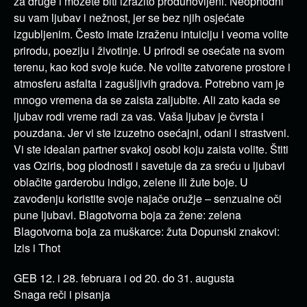
za druge i možete biti izrazito produhovljeni. Neophodni
su vam ljubav i nežnost, jer se bez njih osjećate
izgubljenim. Često imate izraženu intuiciju i veoma volite
prirodu, poeziju i životinje. U prirodi se osećate na svom
terenu, kao kod svoje kuće. Ne volite zatvorene prostore i
atmosferu asfalta i zagušljivih gradova. Potrebno vam je
mnogo vremena da se zaista zaljubite. Ali zato kada se
ljubav rodi vreme radi za vas. Vaša ljubav je čvrsta i
pouzdana. Jer vi ste izuzetno osećajni, odani i strastveni.
Vi ste idealan partner svakoj osobi koju zaista volite. Štiti
vas Oziris, bog plodnosti i savetuje da za sreću u ljubavi
oblačite garderobu indigo, zelene ili žute boje. U
zavođenju koristite svoje najače oružje – senzualne oči
pune ljubavi. Blagotvorna boja za žene: zelena
Blagotvorna boja za muškarce: žuta Dopunski znakovi:
Izis i Thot
GEB 12. i 28. februara i od 20. do 31. augusta
Snaga reči i pisanja