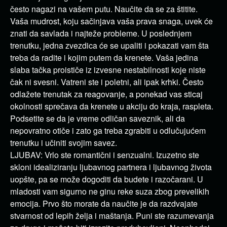
često nagazi na vašem putu. Naučite da se za štitite.
Vaša mudrost, koju sačinjava vaša prava snaga, uvek će
znati da savlada i najteže probleme. U poslednjem
trenutku, jedna zvezdica će se upaliti i pokazati vam šta
treba da radite i kojim putem da krenete. Vaša jedina
slaba tačka proističe iz izvesne nestabilnosti koje niste
čak ni svesni. Vatreni ste i poletni, ali ipak krhki. Često
odlažete trenutak za reagovanje, a ponekad vas sticaj
okolnosti sprečava da krenete u akciju do kraja, raspleta.
Podsetite se da je vreme odličan saveznik, ali da
nepovratno otiče i zato ga treba zgrabiti u odlučujućem
trenutku i učiniti svojim savez.
LJUBAV: Vrlo ste romantični i senzualni. Izuzetno ste
skloni idealiziranju ljubavnog partnera i ljubavnog života
uopšte, pa se može dogoditi da budete i razočarani. U
mladosti vam sigurno ne ginu reke suza zbog prevelikih
emocija. Prvo što morate da naučite je da razdvajate
stvarnost od lepih želja i maštanja. Puni ste razumevanja