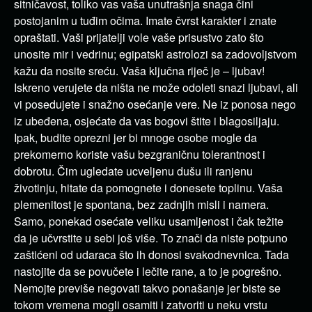
sitničavost, toliko vas vaša unutrašnja snaga čini
postojanim u tuđim očima. Imate čvrst karakter i znate
opraštati. Vaši prijatelji vole vaše prisustvo zato što
unosite mir i vedrinu; egipatski astrolozi sa zadovoljstvom
kažu da nosite sreću. Vaša ključna riječ je – ljubav!
Iskreno verujete da ništa ne može odoleti snazi ljubavi, ali
vi posedujete i snažno osećanje vere. Ne iz ponosa nego
iz ubeđena, osjećate da vas bogovi štite i blagosiljaju.
Ipak, budite oprezni jer bi mnoge osobe mogle da
prekomerno koriste vašu bezgraničnu tolerantnost i
dobrotu. Čim ugledate ucveljenu dušu ili ranjenu
životinju, hitate da pomognete i donesete toplinu. Vaša
plemenitost je spontana, bez zadnjih misli i namera.
Samo, ponekad osećate veliku usamljenost i čak težite
da je učvrstite u sebi još više. To znači da niste potpuno
zaštićeni od udaraca što ih donosi svakodnevnica. Tada
nastojite da se povučete i lečite rane, a to je pogrešno.
Nemojte previše negovati takvo ponašanje jer biste se
tokom vremena mogli osamiti i zatvoriti u neku vrstu