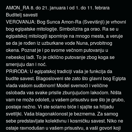
AMON_RA 8. do 21. januara i od 1. do 11. febrara
Buditelj savesti
VEROVANJA: Bog Sunca Amon-Ra (Svevišnji) je vrhovni
bog egipatske mitologije. Simbolizira ga orao. Ra se u
egipatskoj mitologiji spominje na mnogo mesta, a veruje
se da je rođen iz uzburkane vode Nuna, prvobitnog
okena. Poznat je i po svome večnom putovanju u
nebeskoj lađi. To je ciklično putovanje zbog koga se
smenjuju dan i noć.
PRIRODA: U egipatskoj tradiciji vaša je funkcija da
budite savest. Blagosloveni ste zato što glavni bog Egipta
vlada vašom sudbinom! Model svemoći i veličine
oslobađa vas svake prisile zbunjujućom lakoćom. Ništa
vam ne može odoleti, u vašem prisustvu sve što je grubo,
postaje nežno. Vi ste solarno biće i sjajite sa hiljadu
svetiljki. Vaša blagonaklonost je bezmerna. Za samog
sebe predstavljate kolektivnu i kosmičku savest. Niko ne
ostaje ravnodušan u vašem prisustvu, a vaši govori koji