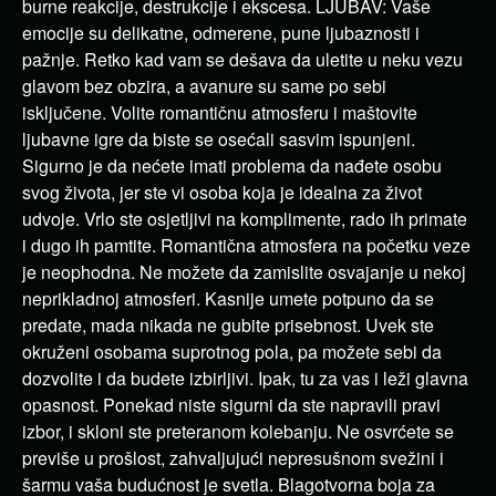
burne reakcije, destrukcije i ekscesa. LJUBAV: Vaše
emocije su delikatne, odmerene, pune ljubaznosti i
pažnje. Retko kad vam se dešava da uletite u neku vezu
glavom bez obzira, a avanure su same po sebi
isključene. Volite romantičnu atmosferu i maštovite
ljubavne igre da biste se osećali sasvim ispunjeni.
Sigurno je da nećete imati problema da nađete osobu
svog života, jer ste vi osoba koja je idealna za život
udvoje. Vrlo ste osjetljivi na komplimente, rado ih primate
i dugo ih pamtite. Romantična atmosfera na početku veze
je neophodna. Ne možete da zamislite osvajanje u nekoj
neprikladnoj atmosferi. Kasnije umete potpuno da se
predate, mada nikada ne gubite prisebnost. Uvek ste
okruženi osobama suprotnog pola, pa možete sebi da
dozvolite i da budete izbirljivi. Ipak, tu za vas i leži glavna
opasnost. Ponekad niste sigurni da ste napravili pravi
izbor, i skloni ste preteranom kolebanju. Ne osvrćete se
previše u prošlost, zahvaljujući nepresušnom svežini i
šarmu vaša budućnost je svetla. Blagotvorna boja za