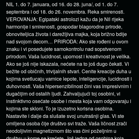
NIL 1. do 7. januara, od 16. do 28. juna/, od 1. do 7.
septembra i od 18. do 26. novembra. Reka smirenosti.
VEROVANJA: Egipatski astrolozi kažu da je Nil rijeka
harmonije i smirenosti, gospodar blagorodne prirode,
obnoviteljica života i darežljiva majka, koja brižno bdije
nad svojom decom… PRIRODA: Ako ste rođeni u ovom
znaku i vi posedujete samokontrolu nad sopstvenom
prirodom. Vaša lucidnost, upornost i kreativnost je velika.
Ako se još nije iskazala, nećete na to još dugo čekati. Vi
bežite od običnih, trivijalnih stvari. Cenite kreacije duha u
kojima svetlucaju varnice lepote, inteligencije, lucidnosti i
duhovnosti. Vaša hipersenzibilnost čini vas impresivnim i
dugačijim od ostalih ljudi. Zahvaljujući toj osobini, vi
instinktivno osećate osobe i mesta koja vam odgovaraju i
kojima ste skloni. To je izuzetno korisna osobina.
Nastavite i dalje da slušate svoj unutrašnji glas. Vi ste
omiljena osoba čije društvo svi traže. Vaša ličnost zrači
neodoljivim magnetizmom što vas čini poželjnim u
društvu u kome se krećete. Još jedna od osobina koja