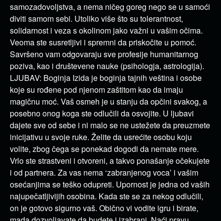
samozadovoljstva, a nema ničeg goreg nego se u samoći
diviti samom sebi. Utoliko više što su tolerantnost,
solidarnost i veza s okolinom jako važni u vašim očima.
Veoma ste susretljivi i spremni da priskočite u pomoć.
Savršeno vam odgovaraju sve profesije humanitarnog
poziva, kao i društevene nauke (psihologja, astrologija).
LJUBAV: Boginja Izida je boginja tajnih veština i osobe
koje su rođene pod njenom zaštitom kao da imaju
magičnu moć. Vaš osmeh je u stanju da opčini svakog, a
posebno onog koga ste odlučili da osvojite. U ljubavi
dajete sve od sebe i ni malo se ne ustežete da preuzmete
inicijativu u svoje ruke. Želite da usrećite osobu koju
volite, zbog čega se ponekad dogodi da nemate mere.
Vrlo ste strastveni i otvoreni, a takvo ponašanje očekujete
i od partnera. Za vas nema ‘zabranjenog voca’ i vašim
osećanjima se teško odupreti. Upornost je jedna od vaših
najupečatljivijih osobina. Kada ste se za nekog odlučili,
on je gotovo sigurno vaš. Obično vi vodite igru i birate,
mada dozvoljavate da budete i izabrani. Naći pravu