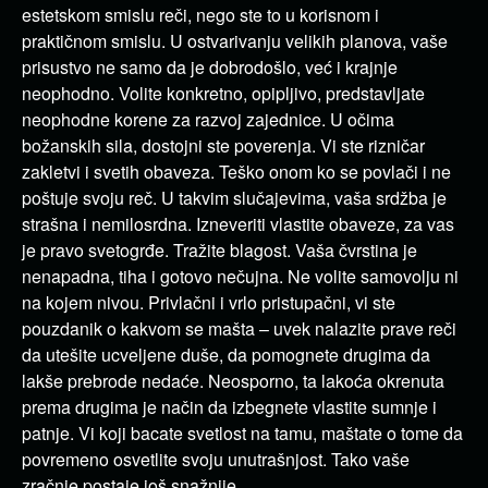
estetskom smislu reči, nego ste to u korisnom i
praktičnom smislu. U ostvarivanju velikih planova, vaše
prisustvo ne samo da je dobrodošlo, već i krajnje
neophodno. Volite konkretno, opipljivo, predstavljate
neophodne korene za razvoj zajednice. U očima
božanskih sila, dostojni ste poverenja. Vi ste rizničar
zakletvi i svetih obaveza. Teško onom ko se povlači i ne
poštuje svoju reč. U takvim slučajevima, vaša srdžba je
strašna i nemilosrdna. Izneveriti vlastite obaveze, za vas
je pravo svetogrđe. Tražite blagost. Vaša čvrstina je
nenapadna, tiha i gotovo nečujna. Ne volite samovolju ni
na kojem nivou. Privlačni i vrlo pristupačni, vi ste
pouzdanik o kakvom se mašta – uvek nalazite prave reči
da utešite ucveljene duše, da pomognete drugima da
lakše prebrode nedaće. Neosporno, ta lakoća okrenuta
prema drugima je način da izbegnete vlastite sumnje i
patnje. Vi koji bacate svetlost na tamu, maštate o tome da
povremeno osvetlite svoju unutrašnjost. Tako vaše
zračnje postaje još snažnije.