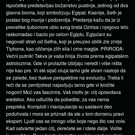
ispočetka predstavljao božanstvo pustinje, jednog od dva
glavna bioma, koji simbolizuju Egipat. Kasnije, Seth je
postao bog munja i podzemlja. Predanja kažu da je iz
prevelike ljubomore ubio svog brata Ozirisa i njegovo telo
raskomadao i bacio po celom Egiptu. Egipćani su
negovali strah od Setha, koji je preuzeo oblik zle zmije
Tiphona, kao oličenja zlih sila i crne magije. PRIRODA:
Večni putnik! Takva je vaša linija života prema egipatskim
astrolozima. Gde vi prolazite izbijaju neredi i više ništa
nije kao pre. Vi ste sijač oluja tamo gde stvari nastoje da
se zalede, bez ikakve perspektive na evoluciju. Treba li
reći da se zemljotresi najavljuju tamo gde vi kročite
nogom! Moć vas fascinira. Vaš motiv je: cilj opravdava
sredstvo. Ako odlučite da pobedite, za vas nema
prepreka. Komploti i manipulacije su sastavni deo
poduhvata i mora se priznati da ste u tom domenu pravi
ekspert. Ljudi vas se mnogo više boje nego što vas vole.
Kad ostvarite jedan cilj, okrećete se i idete dalje. Volite