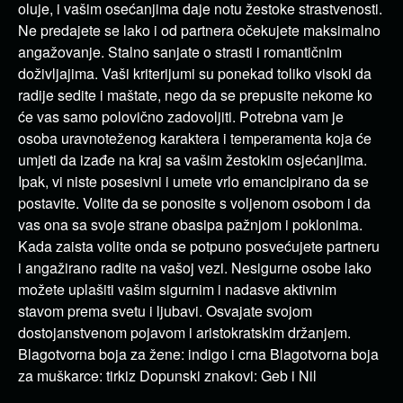
oluje, i vašim osećanjima daje notu žestoke strastvenosti.
Ne predajete se lako i od partnera očekujete maksimalno
angažovanje. Stalno sanjate o strasti i romantičnim
doživljajima. Vaši kriterijumi su ponekad toliko visoki da
radije sedite i maštate, nego da se prepusite nekome ko
će vas samo polovično zadovoljiti. Potrebna vam je
osoba uravnoteženog karaktera i temperamenta koja će
umjeti da izađe na kraj sa vašim žestokim osjećanjima.
Ipak, vi niste posesivni i umete vrlo emancipirano da se
postavite. Volite da se ponosite s voljenom osobom i da
vas ona sa svoje strane obasipa pažnjom i poklonima.
Kada zaista volite onda se potpuno posvećujete partneru
i angažirano radite na vašoj vezi. Nesigurne osobe lako
možete uplašiti vašim sigurnim i nadasve aktivnim
stavom prema svetu i ljubavi. Osvajate svojom
dostojanstvenom pojavom i aristokratskim držanjem.
Blagotvorna boja za žene: indigo i crna Blagotvorna boja
za muškarce: tirkiz Dopunski znakovi: Geb i Nil