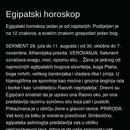
Egipatski horoskop
Egipatski horoskop jedan je od najstarijih. Podijeljen je
na 12 znakova, a svakim znakom gospodari jedan bog.
SEKMENT 29. jula do 11. augusta i od 30. oktobra do 7.
novembra. Alhemijska pravda. VEROVANJA: Sekment
označava snagu, moć, razornu silu… Žena je jednog od
najmoćnijih egtipatskih bogova stvoritelja, boga Ptaha,
boga mrtvih, velikog čarobnjaka i vladara riba i zmija. U
hijeroglifima se spominje kao moćna i grozna boginja rata
i borbe i kao ‘uništiteljicu Raovih neprijatelja’. Drevni su
Egipćani smatrali da je upravo ona Raovo oko, jer ona
predstavlja razornu sunčevu silu koja pali i pustoši.
Prikazivana je u obličju žene s glavom lavice. PRIRODA:
Vaš konj za bitku je moralna pravičnost. Simbolično,
egipatska astrologija predstavlja vas u obliku
veličanstvenog lava. Istina je da vaša smionost i vaš