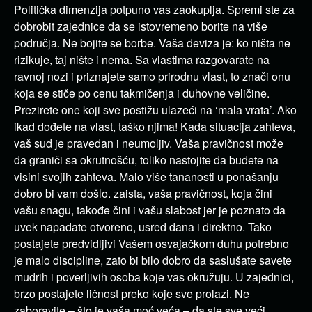
Politička dimenzija potpuno vas zaokuplja. Spremi ste za
dobrobit zajednice da se istovremeno borite na više
područja. Ne bojite se borbe. Vaša deviza je: ko ništa ne
rizikuje, taj nište i nema. Sa vlastima razgovarate na
ravnoj nozi i priznajete samo prirodnu vlast, to znači onu
koja se stiče po cenu takmičenja i duhovne veličine.
Prezirete one koji sve postižu ulazeći na ‘mala vrata’. Ako
ikad dođete na vlast, taško njima! Kada situacija zahteva,
vaš sud je pravedan i neumoljiv. Vaša pravičnost može
da graniči sa okrutnošću, toliko nastojite da budete na
visini svojih zahteva. Malo više tananosti u ponašanju
dobro bi vam došlo. zaista, vaša pravičnost, koja čini
vašu snagu, takođe čini i vašu slabost jer je poznato da
uvek napadate otvoreno, usred dana i direktno. Tako
postajete predvidljivi Vašem osvajačkom duhu potrebno
je malo discipline, zato bi bilo dobro da saslušate savete
mudrih i poverljivih osoba koje vas okružuju. U zajednici,
brzo postajete ličnost preko koje sve prolazi. Ne
zaboravite – što je vaša moć veća – da ste sve veći