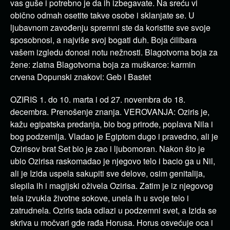
vas guše i potrebno je da ih izbegavate. Na sreću vi
obično odmah osetite takve osobe i sklanjate se. U
ljubavnom zavođenju spremni ste da koristite sve svoje
sposobnosi, a najviše svoj bogati duh. Boja ćilibara
vašem izgledu donosi notu nežnosti. Blagotvorna boja za
žene: zlatna Blagotvorna boja za muškarce: karmin
crvena Dopunski znakovi: Geb i Bastet
OZIRIS 1. do 10. marta i od 27. novembra do 18.
decembra. Prenošenje znanja. VEROVANJA: Oziris je,
kažu egipatska predanja, bio bog prirode, poplava Nila i
bog podzemlja. Vladao je Egiptom dugo i pravedno, ali je
Ozirisov brat Set bio je zao i ljubomoran. Nakon što je
ubio Ozirisa raskomadao je njegovo telo i bacio ga u Nil,
ali je Izida uspela sakupiti sve delove, osim genitalija,
slepila ih i magijski oživela Ozirisa. Zatim je iz njegovog
tela izvukla životne sokove, unela ih u svoje telo i
zatrudnela. Oziris tada odlazi u podzemni svet, a Izida se
skriva u močvari gde rađa Horusa. Horus osvećuje oca i