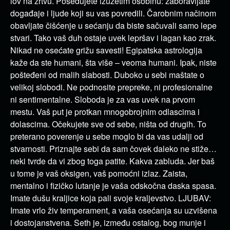
lov na žrtvu. Posedujete izuzetim osobinu: zaboravljate
događaje i ljude koji su vas povredili. Čarobnim načinom
obavljate čišćenje u sećanju da biste sačuvali samo lepe
stvari. Tako vaš duh ostaje uvek lepršav i lagan kao zrak.
Nikad ne osećate grižu savesti! Egipatska astrologija
kaže da ste humani, šta više – veoma humani. Ipak, niste
pošteđeni od malih slabosti. Duboko u sebi maštate o
velikoj slobodi. Ne podnosite prepreke, ni profesionalne
ni sentimentalne. Sloboda je za vas uvek na prvom
mestu. Vaš put je protkan mnogobrojnim odlascima i
dolascima. Očekujete sve od sebe, ništa od drugih. To
preterano poverenje u sebe moglo bi da vas udalji od
stvarnosti. Priznajte sebi da sam čovek daleko ne stiže…
neki tvrde da vi zbog toga patite. Kakva zabluda. Jer baš
u tome je vaš oksigen, vaš pomoćni izlaz. Zaista,
mentalno i fizičko lutanje je vaša odskočna daska spasa.
Imate dušu kraljice koja pali svoje kraljevstvo. LJUBAV:
Imate vrlo živ temperament, a vaša osećanja su uzvišena
i dostojanstvena. Seth je, između ostalog, bog munje i