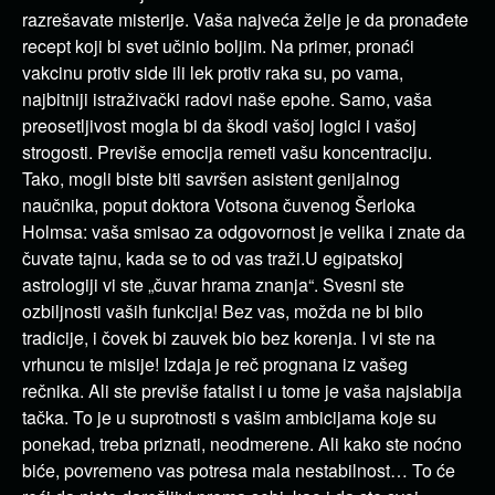
razrešavate misterije. Vaša najveća želje je da pronađete
recept koji bi svet učinio boljim. Na primer, pronaći
vakcinu protiv side ili lek protiv raka su, po vama,
najbitniji istraživački radovi naše epohe. Samo, vaša
preosetljivost mogla bi da škodi vašoj logici i vašoj
strogosti. Previše emocija remeti vašu koncentraciju.
Tako, mogli biste biti savršen asistent genijalnog
naučnika, poput doktora Votsona čuvenog Šerloka
Holmsa: vaša smisao za odgovornost je velika i znate da
čuvate tajnu, kada se to od vas traži.U egipatskoj
astrologiji vi ste „čuvar hrama znanja“. Svesni ste
ozbiljnosti vaših funkcija! Bez vas, možda ne bi bilo
tradicije, i čovek bi zauvek bio bez korenja. I vi ste na
vrhuncu te misije! Izdaja je reč prognana iz vašeg
rečnika. Ali ste previše fatalist i u tome je vaša najslabija
tačka. To je u suprotnosti s vašim ambicijama koje su
ponekad, treba priznati, neodmerene. Ali kako ste noćno
biće, povremeno vas potresa mala nestabilnost… To će