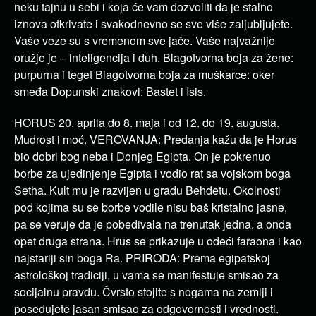
neku tajnu u sebi i koja će vam dozvoliti da je stalno
iznova otkrivate i svakodnevno se sve više zaljubljujete.
Vaše veze su s vremenom sve jače. Vaše najvažnije
oružje je – inteligencija i duh. Blagotvorna boja za žene:
purpurna i teget Blagotvorna boja za muškarce: oker
smeđa Dopunski znakovi: Bastet i Isis.
HORUS 20. aprila do 8. maja i od 12. do 19. augusta.
Mudrost i moć. VEROVANJA: Predanja kažu da je Horus
bio dobri bog neba i Donjeg Egipta. On je pokrenuo
borbe za ujedinjenje Egipta i vodio rat sa vojskom boga
Setha. Kult mu je razvijen u gradu Behdetu. Okolnosti
pod kojima su se borbe vodile nisu baš kristalno jasne,
pa se veruje da je pobeđivala na trenutak jedna, a onda
opet druga strana. Hrus se prikazuje u odeći faraona i kao
najstariji sin boga Ra. PRIRODA: Prema egipatskoj
astrološkoj tradiciji, u vama se manifestuje smisao za
socijalnu pravdu. Čvrsto stojite s nogama na zemlji i
posedujete jasan smisao za odgovornosti i vrednosti.