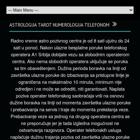
ASTROLOGIJA TAROT NUMEROLOGIJA TELEFONOM
Radno vreme astro pozivnog centra je od 8 sati ujutru do 24
sati u ponoć. Nakon ulazne besplatne poruke telefonskog
operatera A1 Srbija dobijate vezu sa slobodnim operaterom
centra. Ako nema slobodnih operatera uključuje se poruka
sa tim obaveštenjem. Dužina perioda boravka na liniji od
završetka ulazne poruke do izbacivanja sa pristupne linije je
ograničena na maksimalno 10 minuta, minimum nije
odredjen i ne može se odrediti, niti garantovati. Naplata
poziva operater telefonskog saobraćaja vrši na osnovu
dužine boravka na liniji od momenta završetka ulazne poruke
i prebacivanja na servis i traje do momenta prekidanja veze.
Prebacivanje veze sa jednog na drugog operatera centra se
ne preporučuje jer je tada izgledna mogućnost ne
ostvarivanja razgovora. Operater telefonskih usluga
naplaćuje dužinu trajanja poziva od završetka ulazne poruke