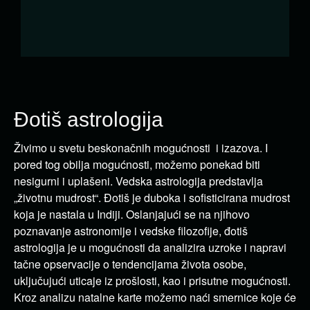
Đotiš astrologija
Živimo u svetu beskonačnih mogućnosti i izazova. I
pored tog obilja mogućnosti, možemo ponekad biti
nesigurni i uplašeni. Vedska astrologija predstavlja
„životnu mudrost“. Đotiš je duboka i sofisticirana mudrost
koja je nastala u Indiji. Oslanjajući se na njihovo
poznavanje astronomije i vedske filozofije, đotiš
astrologija je u mogućnosti da analizira uzroke i napravi
tačne opservacije o tendencijama života osobe,
uključujući uticaje iz prošlosti, kao i prisutne mogućnosti.
Kroz analizu natalne karte možemo naći smernice koje će