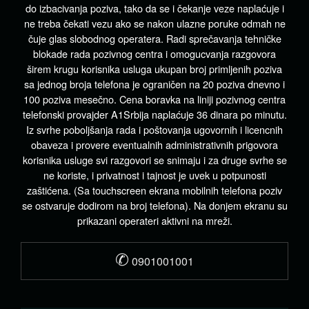
do izbacivanja poziva, tako da se i čekanje veze naplaćuje i
ne treba čekati vezu ako se nakon ulazne poruke odmah ne
čuje glas slobodnog operatera. Radi sprečavanja tehničke
blokade rada pozivnog centra i omogucvanja razgovora
širem krugu korisnika usluga ukupan broj primljenih poziva
sa jednog broja telefona je ograničen na 20 poziva dnevno i
100 poziva mesečno. Cena boravka na liniji pozivnog centra
telefonski provajder A1Srbija naplaćuje 36 dinara po minutu.
Iz svrhe poboljšanja rada i poštovanja ugovornih i licencnih
obaveza i provere eventualnih administrativnih prigovora
korisnika usluge svi razgovori se snimaju i za druge svrhe se
ne koriste, i privatnost i tajnost je uvek u potpunosti
zaštićena. (Sa touchscreen ekrana mobilnih telefona poziv
se ostvaruje dodirom na broj telefona). Na donjem ekranu su
prikazani operateri aktivni na mreži.
✆
0901001001