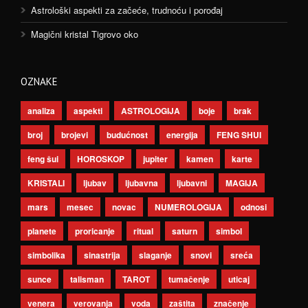
Astrološki aspekti za začeće, trudnoću i porođaj
Magični kristal Tigrovo oko
OZNAKE
analiza
aspekti
ASTROLOGIJA
boje
brak
broj
brojevi
budućnost
energija
FENG SHUI
feng šui
HOROSKOP
jupiter
kamen
karte
KRISTALI
ljubav
ljubavna
ljubavni
MAGIJA
mars
mesec
novac
NUMEROLOGIJA
odnosi
planete
proricanje
ritual
saturn
simbol
simbolika
sinastrija
slaganje
snovi
sreća
sunce
talisman
TAROT
tumačenje
uticaj
venera
verovanja
voda
zaštita
značenje