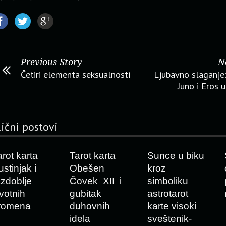
Previous Story
N
Četiri elementa seksualnosti
Ljubavno slaganje:
Juno i Eros u
lični postovi
arot karta
Tarot karta
Sunce u biku
stinjak i
Obešen
kroz
azdoblje
Čovek XII i
simboliku
ivotnih
gubitak
astrotarot
romena
duhovnih
karte visoki
idela
sveštenik-