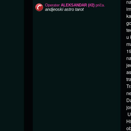
na
im
ka
go
te
u 
ma
19
na
je
as
tr
Tr
ne
Da
jo
Ur
Hi
ob