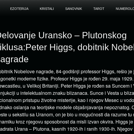
EZOTERIJA
KRISTALI
SANOVNIK
TAROT
NUMEROLO
elovanje Uransko – Plutonskog
iklusa:Peter Higgs, dobitnik Nobe
agrade
bitnik Nobelove nagrade, 84-godišnji professor Higgs, rešio je
gonetki moderne fizike. Profesor Higgs je rođen 29. maja 1929.
wcastleu, u Velikoj Britaniji. Peter Higgs je rođen sa Suncem i
njukciji u intelektualnom znaku blizanaca. Sunce i Vesta u bliz
cionalnom pristupu životne misterije, kao i njegov Mesec u vodoli
dnako oslanja na teorijske modele objašnjavanja nepoznatog.
ste u sekstilu sa Uranom, on je bio u mogućnosti da razume tu
namiku kroz njegovu sposobnost da misli izvan okvira. Higgs j
adrata Urana – Plutona, kasnih 1920-ih i ranih 1930-ih. Njegov 