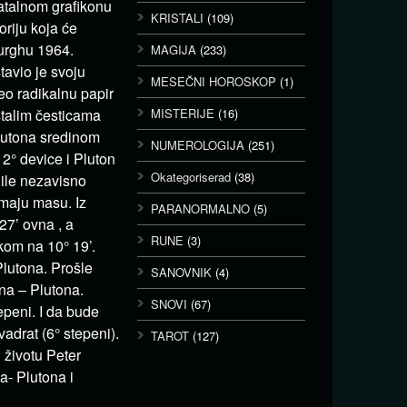
natalnom grafikonu
KRISTALI
(109)
riju koja će
burghu 1964.
MAGIJA
(233)
avio je svoju
MESEČNI HOROSKOP
(1)
eo radikalnu papir
stalim česticama
MISTERIJE
(16)
Plutona sredinom
NUMEROLOGIJA
(251)
12° device i Pluton
Okategoriserad
(38)
dile nezavisno
imaju masu. Iz
PARANORMALNO
(5)
27’ ovna , a
RUNE
(3)
kom na 10° 19’.
Plutona. Prošle
SANOVNIK
(4)
ana – Plutona.
SNOVI
(67)
epeni. I da bude
vadrat (6° stepeni).
TAROT
(127)
 životu Peter
a- Plutona i