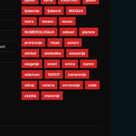
jupiter
karte
KRISTALI
ljubav
ljubavna
ljubavni
MAGIJA
mars
mesec
novac
NUMEROLOGIJA
odnosi
planete
proricanje
ritual
saturn
sti
simbol
simbolika
sinastrija
slaganje
snovi
sreća
sunce
talisman
TAROT
tumačenje
uticaj
venera
verovanja
voda
zaštita
značenje