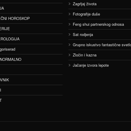
Zagrljaj života
JA
Fotografije duše
ČNI HOROSKOP
Feng shui partnerskog odnosa
ERIJE
Sat rodjenja
ROLOGIJA
Grupno iskustvo fantastične svetlo
goriserad
Zločin i kazna
ANORMALNO
Jačanje izvora lepote
VNIK
I
T