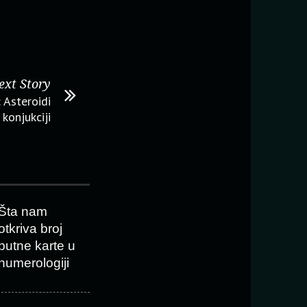
ext Story
 Asteroidi
 konjukciji
Šta nam
otkriva broj
putne karte u
numerologiji