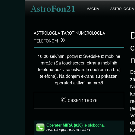
MAGIJA
ASTROLOGIJA
ASTROLOGIJA TAROT NUMEROLOGIJA
D
TELEFONOM
c
10.00 sek/min, pozivi iz Švedske iz mobilne
n
mreže (Sa touchscreen ekrana mobilnih
telefona poziv se ostvaruje dodirom na broj
Do
telefona). Na donjem ekranu su prikazani
za
operateri aktivni na mreži
Ne
ko
✆
09391119075
ra
je
Ve
di
kv