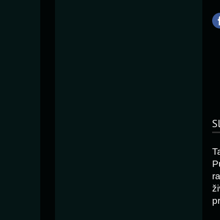
S
T
Pu
r
ž
p