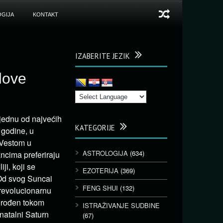
GIJA
KONTAKT
IZABERITE JEZIK
love
 jednu od najvećih
KATEGORIJE
 godine, u
 Vestom u
ASTROLOGIJA
(634)
ancima preferiraju
ji, koji se
EZOTERIJA
(369)
 Od svog Suncai
FENG SHUI
(132)
 revolucionarnu
e rođen tokom
ISTRAŽIVANJE SUDBINE
natalni Saturn
(67)