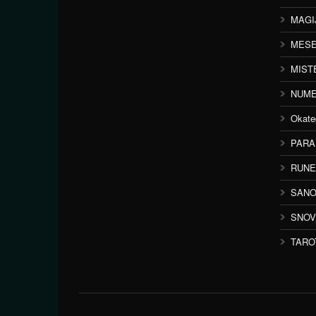
MAGI
MESE
MIST
NUME
Okate
PAR
RUNE
SANO
SNOV
TARO