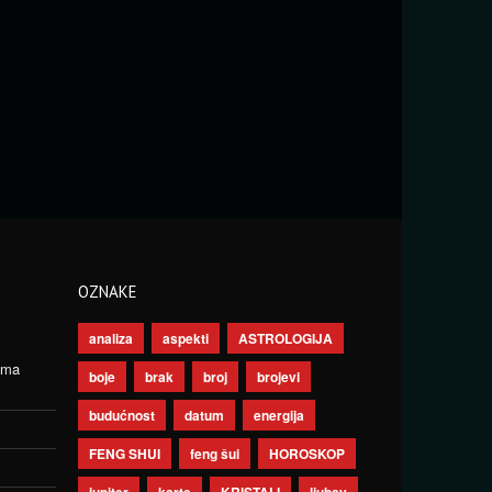
OZNAKE
analiza
aspekti
ASTROLOGIJA
ima
boje
brak
broj
brojevi
budućnost
datum
energija
FENG SHUI
feng šui
HOROSKOP