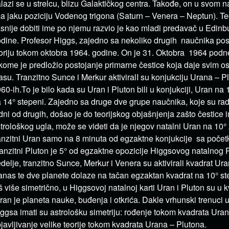
lazi se u strelcu, blizu Galaktičkog centra. Takođe, on u svom 
a jaku poziciju Vodenog trigona (Saturn – Venera – Neptun). Teo
snije dobiti ime po njemu razvio je kao mladi predavač u Edin
dine. Profesor Higgs, zajedno sa nekoliko drugih naučnika post
oriju tokom oktobra 1964. godine. On je 31. Oktobra 1964 podn
kome je predložio postojanje primarne čestice koja daje svim o
su. Tranzitno Sunce i Merkur aktiviralI su konjukciju Urana – 
60-ih.To je bilo kada su Uran i Pluton bili u konjukciji, Uran na 
 14° stepeni. Zajedno sa druge dve grupe naučnika, koje su ra
dni od drugih, došao je do teorijskog objašnjenja zašto čestice 
trološkog ugla, može se videti da je njegov natalni Uran na 10° 
anzitni Uran samo na 8 minuta od egzaktne konjukcije sa počet
anzitni Pluton je 5° od egzaktne opozicije Higgsovog natalnog 
delje, tranzitno Sunce, Merkur i Venera su aktivirali kvadrat Ur
nas te dve planete dolaze na tačan egzaktan kvadrat na 10° st
š više simetrično, u Higgsovoj natalnoj karti Uran i Pluton su u k
an je planeta nauke, buđenja i otkrića. Dakle vrhunski trenuci u
ggsa imati su astrološku simetriju: rođenje tokom kvadrata Uran
javljivanje velike teorije tokom kvadrata Urana – Plutona.