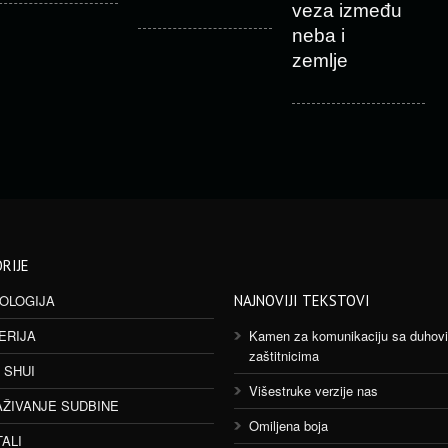
veza između
neba i
zemlje
RIJE
OLOGIJA
NAJNOVIJI TEKSTOVI
ERIJA
Kamen za komunikaciju sa duhov
zaštitnicima
 SHUI
Višestruke verzije nas
AŽIVANJE SUDBINE
Omiljena boja
TALI