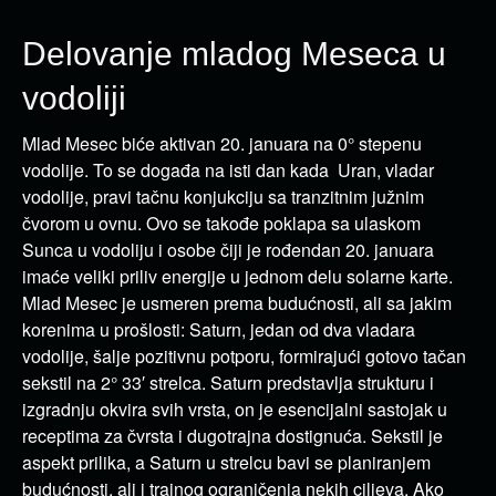
Delovanje mladog Meseca u
vodoliji
Mlad Mesec biće aktivan 20. januara na 0° stepenu
vodolije. To se događa na isti dan kada Uran, vladar
vodolije, pravi tačnu konjukciju sa tranzitnim južnim
čvorom u ovnu. Ovo se takođe poklapa sa ulaskom
Sunca u vodoliju i osobe čiji je rođendan 20. januara
imaće veliki priliv energije u jednom delu solarne karte.
Mlad Mesec je usmeren prema budućnosti, ali sa jakim
korenima u prošlosti: Saturn, jedan od dva vladara
vodolije, šalje pozitivnu potporu, formirajući gotovo tačan
sekstil na 2° 33′ strelca. Saturn predstavlja strukturu i
izgradnju okvira svih vrsta, on je esencijalni sastojak u
receptima za čvrsta i dugotrajna dostignuća. Sekstil je
aspekt prilika, a Saturn u strelcu bavi se planiranjem
budućnosti, ali i trajnog ograničenja nekih ciljeva. Ako