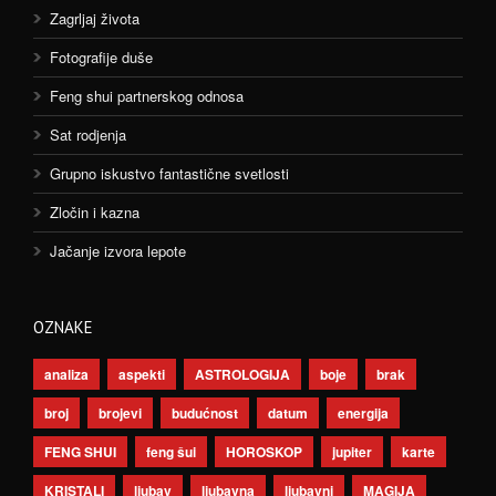
Zagrljaj života
Fotografije duše
Feng shui partnerskog odnosa
Sat rodjenja
Grupno iskustvo fantastične svetlosti
Zločin i kazna
Jačanje izvora lepote
OZNAKE
analiza
aspekti
ASTROLOGIJA
boje
brak
broj
brojevi
budućnost
datum
energija
FENG SHUI
feng šui
HOROSKOP
jupiter
karte
KRISTALI
ljubav
ljubavna
ljubavni
MAGIJA