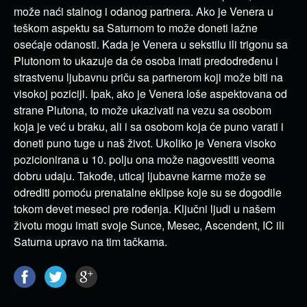
može naći stalnog i odanog partnera. Ako je Venera u
teškom aspektu sa Saturnom to može doneti lažne
osećaje odanosti. Kada je Venera u sekstilu ili trigonu sa
Plutonom to ukazuje da će osoba imati predodređenu i
strastvenu ljubavnu priču sa partnerom koji može biti na
visokoj poziciji. Ipak, ako je Venera loše aspektovana od
strane Plutona, to može ukazivati na vezu sa osobom
koja je već u braku, ali i sa osobom koja će puno varati i
doneti puno tuge u naš život. Ukoliko je Venera visoko
pozicionirana u 10. polju ona može nagovestiti veoma
dobru udaju. Takođe, uticaj ljubavne karme može se
odrediti pomoću prenatalne eklipse koje su se dogodile
tokom devet meseci pre rođenja. Ključni ljudi u našem
životu mogu imati svoje Sunce, Mesec, Ascendent, IC ili
Saturna upravo na tim tačkama.