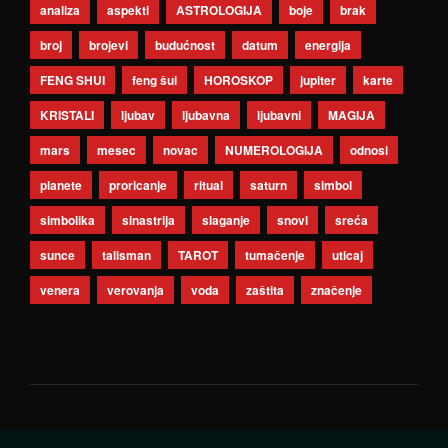
analiza
aspekti
ASTROLOGIJA
boje
brak
broj
brojevi
budućnost
datum
energija
FENG SHUI
feng šui
HOROSKOP
jupiter
karte
KRISTALI
ljubav
ljubavna
ljubavni
MAGIJA
mars
mesec
novac
NUMEROLOGIJA
odnosi
planete
proricanje
ritual
saturn
simbol
simbolika
sinastrija
slaganje
snovi
sreća
sunce
talisman
TAROT
tumačenje
uticaj
venera
verovanja
voda
zaštita
značenje