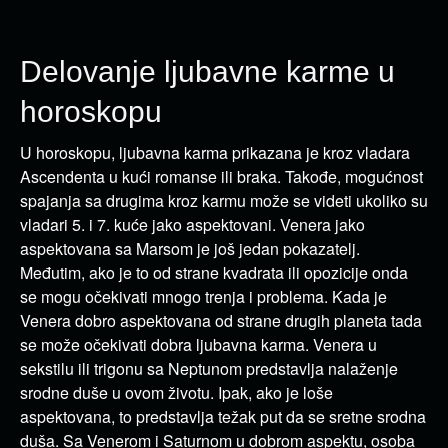
Delovanje ljubavne karme u
horoskopu
U horoskopu, ljubavna karma prikazana je kroz vladara
Ascendenta u kući romanse ili braka. Takođe, mogućnost
spajanja sa drugima kroz karmu može se videti ukoliko su
vladari 5. i 7. kuće jako aspektovani. Venera jako
aspektovana sa Marsom je još jedan pokazatelj.
Međutim, ako je to od strane kvadrata ili opozicije onda
se mogu očekivati mnogo trenja i problema. Kada je
Venera dobro aspektovana od strane drugih planeta tada
se može očekivati dobra ljubavna karma. Venera u
sekstilu ili trigonu sa Neptunom predstavlja nalaženje
srodne duše u ovom životu. Ipak, ako je loše
aspektovana, to predstavlja težak put da se sretne srodna
duša. Sa Venerom i Saturnom u dobrom aspektu, osoba