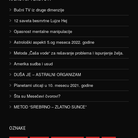
Bučni TV iz druge dimenzije
12 saveta besmrtne Lujze Hej
Opasnost mentalne manipulacije
Astrološki aspekti 5.og meseca 2022. godine
Metoda „Čaša vode“ za rešavanje problema i ispunjenje želja.
Amerika sudba i usud
DUŠA JE – ASTRALNI ORGANIZAM
Planetarni uticaji u 10. mesecu 2021. godine
Šta su Mesečevi čvorovi?
METOD “SREBRNO – ZLATNO SUNCE”
OZNAKE