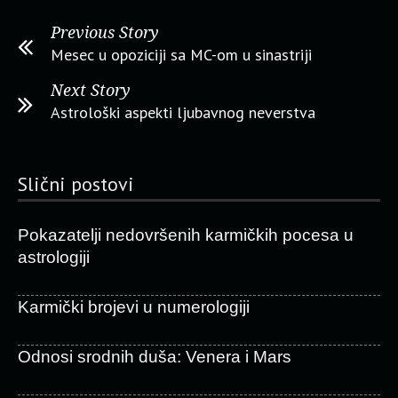
Previous Story
Mesec u opoziciji sa MC-om u sinastriji
Next Story
Astrološki aspekti ljubavnog neverstva
Slični postovi
Pokazatelji nedovršenih karmičkih pocesa u
astrologiji
Karmički brojevi u numerologiji
Odnosi srodnih duša: Venera i Mars