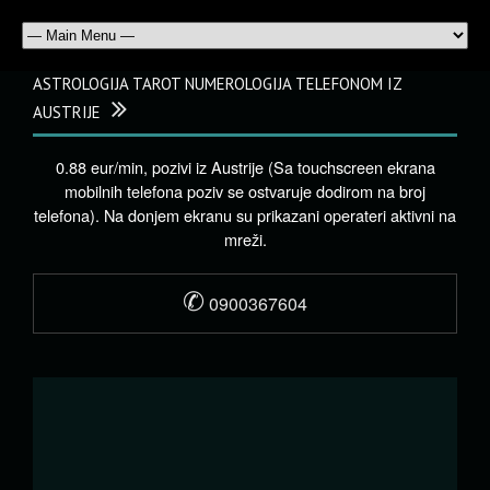
ASTROLOGIJA TAROT NUMEROLOGIJA TELEFONOM IZ
AUSTRIJE
0.88 eur/min, pozivi iz Austrije (Sa touchscreen ekrana
mobilnih telefona poziv se ostvaruje dodirom na broj
telefona). Na donjem ekranu su prikazani operateri aktivni na
mreži.
✆
0900367604