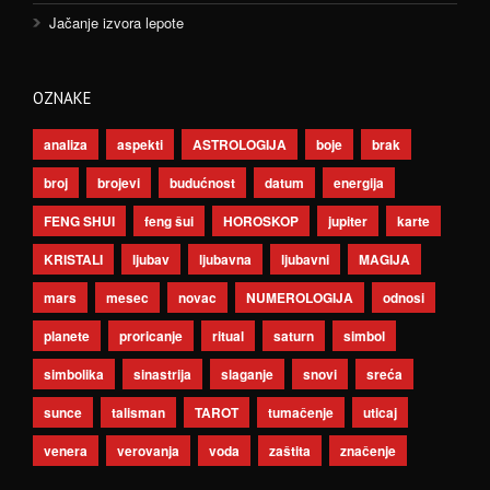
Jačanje izvora lepote
OZNAKE
analiza
aspekti
ASTROLOGIJA
boje
brak
broj
brojevi
budućnost
datum
energija
FENG SHUI
feng šui
HOROSKOP
jupiter
karte
KRISTALI
ljubav
ljubavna
ljubavni
MAGIJA
mars
mesec
novac
NUMEROLOGIJA
odnosi
planete
proricanje
ritual
saturn
simbol
simbolika
sinastrija
slaganje
snovi
sreća
sunce
talisman
TAROT
tumačenje
uticaj
venera
verovanja
voda
zaštita
značenje