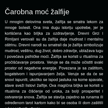
Čarobna moć žalfije
U mnogim delovima sveta, žalfija se smatra lekom za
mnoge bolesti. Ona ima dugu istoriju upotrebe, jer je
korišćena kao biljka za ozdravljenje.
Drevni Grci i
Rimljani verovali su da žalfija daje mudrost i mentalnu
oštrinu. Drevni narodi su smatrali da je žalfija simbolizuje
mudrost, veštinu, dug život, dobro zdravlje, ublažava tugu
i povećava psihičke moći. Žalfija se koristi u ritualima za
pročišćavanje prostora. Veruje se da može očistiti svaki
prostor od negativne energije. Povezana je sa zaštitom,
bogatstvom i ispunjavanjem želja. Veruje se da će se
snovi ispuniti, ukoliko se ispod jastuka na kome spavate,
stave sveži listovi žalfije. Ova magična biljka se koristi u
ritualima za čišćenje od uroka, za bolji prosperitet i
ostvarenje snova. Žalfija se stavlja zajedno sa runama ili
određenom tarot kartom kako bi se osoba ili dom zaštitili