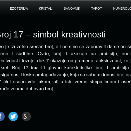
EZOTERIJA
KRISTALI
SANOVNIK
TAROT
NUMEROLO
roj 17 – simbol kreativnosti
o je izuzetno srećan broj, ali ne sme se zaboraviti da se on sv
arme i sudbine.
Ovde, broj 1 ukazuje na ambiciju, energi
eativnost i težnje, dok 7 ukazuje na promene, anksioznost, žel
kret. Broj 17 ima tri glavne karakteristike: broj 1 ambicija 
sigurnost i teško prolagođavanje, koja sa sobom donosi broj o
7 čini osobu vrlo jakom, ali u isto vreme simpatičnom i ose
kođe veoma duhovan broj.