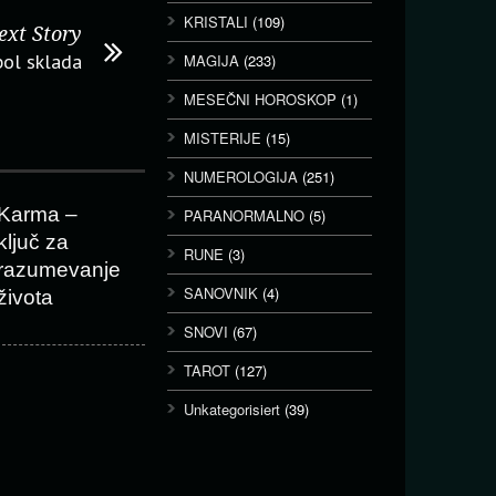
KRISTALI
(109)
ext Story
bol sklada
MAGIJA
(233)
MESEČNI HOROSKOP
(1)
MISTERIJE
(15)
NUMEROLOGIJA
(251)
Karma –
PARANORMALNO
(5)
ključ za
RUNE
(3)
razumevanje
SANOVNIK
(4)
života
SNOVI
(67)
TAROT
(127)
Unkategorisiert
(39)