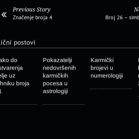
Previous Story
N
Značenje broja 4
Broj 26 – sim
lični postovi
ako do
Pokazatelji
Karmički
stvarenja
nedovršenih
brojevi u
elje uz
karmičkih
numerologiji
ehniku broja
pocesa u
1
astrologiji