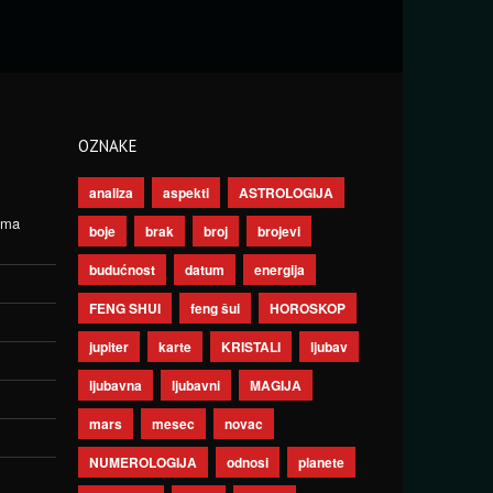
OZNAKE
analiza
aspekti
ASTROLOGIJA
ima
boje
brak
broj
brojevi
budućnost
datum
energija
FENG SHUI
feng šui
HOROSKOP
jupiter
karte
KRISTALI
ljubav
ljubavna
ljubavni
MAGIJA
mars
mesec
novac
NUMEROLOGIJA
odnosi
planete