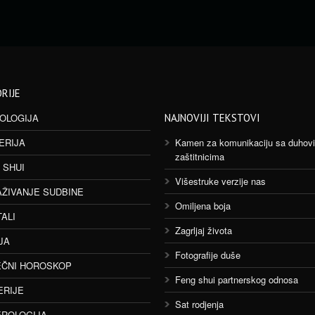
RIJE
OLOGIJA
NAJNOVIJI TEKSTOVI
ERIJA
Kamen za komunikaciju sa duhov
zaštitnicima
 SHUI
Višestruke verzije nas
AŽIVANJE SUDBINE
Omiljena boja
TALI
Zagrljaj života
JA
Fotografije duše
ČNI HOROSKOP
Feng shui partnerskog odnosa
ERIJE
Sat rodjenja
ROLOGIJA