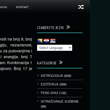
GIJA
KONTAKT
IZABERITE JEZIK
odi na broj 8, broj
ju, nezavisnost,
ju za putovanjima i
i energije, broj 7
sam. Kombinacija 1
KATEGORIJE
ćajnom. Broj 17 je
ASTROLOGIJA
(639)
EZOTERIJA
(369)
FENG SHUI
(132)
ISTRAŽIVANJE SUDBINE
(66)