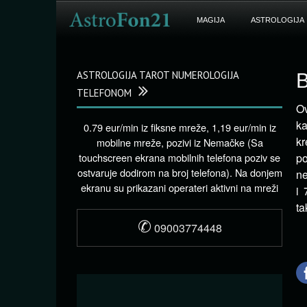
MAGIJA
ASTROLOGIJA
ASTROLOGIJA TAROT NUMEROLOGIJA
B
TELEFONOM
Ov
k
0.79 eur/min iz fiksne mreže, 1,19 eur/min iz
kr
mobilne mreže, pozivi iz Nemačke (Sa
touchscreen ekrana mobilnih telefona poziv se
po
ostvaruje dodirom na broj telefona). Na donjem
ne
ekranu su prikazani operateri aktivni na mreži
i 
ta
✆
09003774448