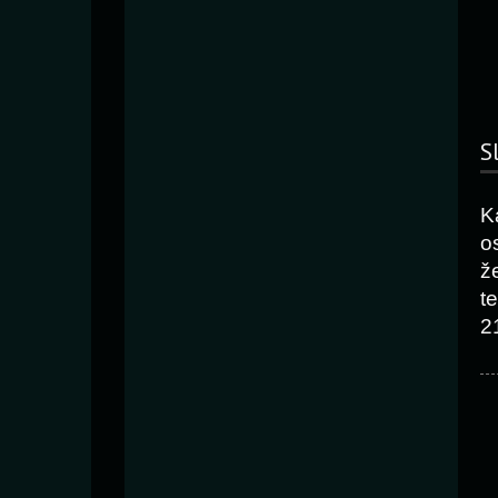
S
K
o
ž
t
2