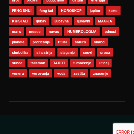
broj
brojevi
budućnost
datum
energija
FENG SHUI
feng šui
HOROSKOP
jupiter
karte
KRISTALI
ljubav
ljubavna
ljubavni
MAGIJA
mars
mesec
novac
NUMEROLOGIJA
odnosi
planete
proricanje
ritual
saturn
simbol
simbolika
sinastrija
slaganje
snovi
sreća
sunce
talisman
TAROT
tumačenje
uticaj
venera
verovanja
voda
zaštita
značenje