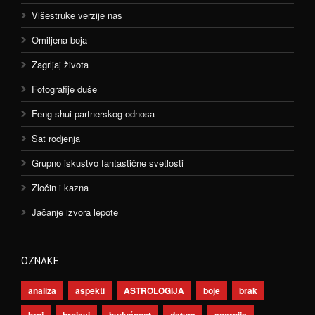
Višestruke verzije nas
Omiljena boja
Zagrljaj života
Fotografije duše
Feng shui partnerskog odnosa
Sat rodjenja
Grupno iskustvo fantastične svetlosti
Zločin i kazna
Jačanje izvora lepote
OZNAKE
analiza
aspekti
ASTROLOGIJA
boje
brak