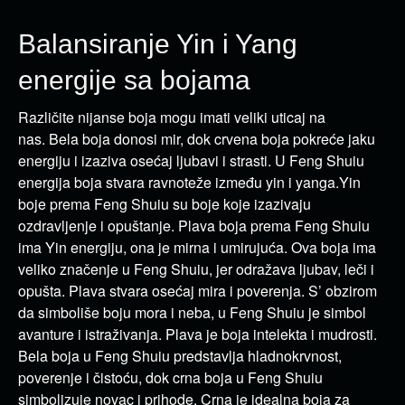
Balansiranje Yin i Yang
energije sa bojama
Različite nijanse boja mogu imati veliki uticaj na
nas. Bela boja donosi mir, dok crvena boja pokreće jaku
energiju i izaziva osećaj ljubavi i strasti. U Feng Shuiu
energija boja stvara ravnoteže između yin i yanga.Yin
boje prema Feng Shuiu su boje koje izazivaju
ozdravljenje i opuštanje. Plava boja prema Feng Shuiu
ima Yin energiju, ona je mirna i umirujuća. Ova boja ima
veliko značenje u Feng Shuiu, jer odražava ljubav, leči i
opušta. Plava stvara osećaj mira i poverenja. S’ obzirom
da simboliše boju mora i neba, u Feng Shuiu je simbol
avanture i istraživanja. Plava je boja intelekta i mudrosti.
Bela boja u Feng Shuiu predstavlja hladnokrvnost,
poverenje i čistoću, dok crna boja u Feng Shuiu
simbolizuje novac i prihode. Crna je idealna boja za