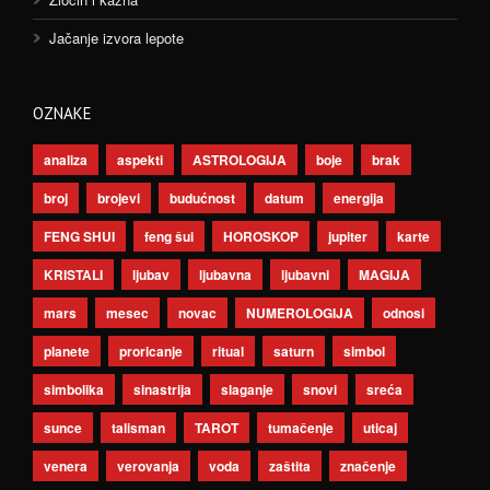
Jačanje izvora lepote
OZNAKE
analiza
aspekti
ASTROLOGIJA
boje
brak
broj
brojevi
budućnost
datum
energija
FENG SHUI
feng šui
HOROSKOP
jupiter
karte
KRISTALI
ljubav
ljubavna
ljubavni
MAGIJA
mars
mesec
novac
NUMEROLOGIJA
odnosi
planete
proricanje
ritual
saturn
simbol
simbolika
sinastrija
slaganje
snovi
sreća
sunce
talisman
TAROT
tumačenje
uticaj
venera
verovanja
voda
zaštita
značenje