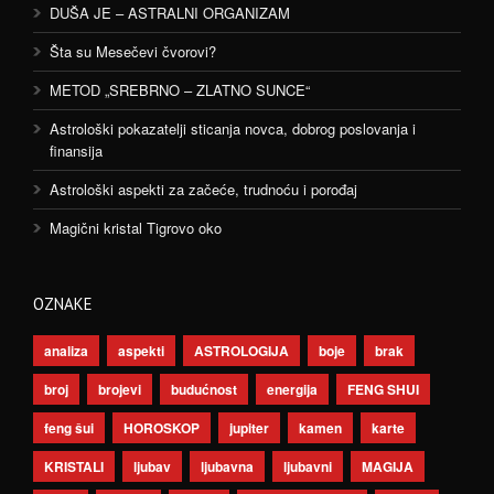
DUŠA JE – ASTRALNI ORGANIZAM
Šta su Mesečevi čvorovi?
METOD „SREBRNO – ZLATNO SUNCE“
Astrološki pokazatelji sticanja novca, dobrog poslovanja i
finansija
Astrološki aspekti za začeće, trudnoću i porođaj
Magični kristal Tigrovo oko
OZNAKE
analiza
aspekti
ASTROLOGIJA
boje
brak
broj
brojevi
budućnost
energija
FENG SHUI
feng šui
HOROSKOP
jupiter
kamen
karte
KRISTALI
ljubav
ljubavna
ljubavni
MAGIJA