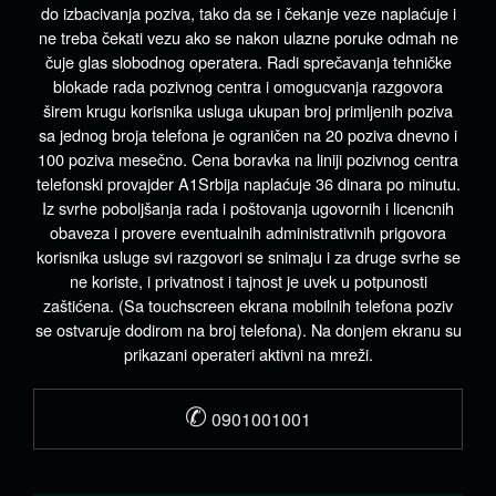
do izbacivanja poziva, tako da se i čekanje veze naplaćuje i
ne treba čekati vezu ako se nakon ulazne poruke odmah ne
čuje glas slobodnog operatera. Radi sprečavanja tehničke
blokade rada pozivnog centra i omogucvanja razgovora
širem krugu korisnika usluga ukupan broj primljenih poziva
sa jednog broja telefona je ograničen na 20 poziva dnevno i
100 poziva mesečno. Cena boravka na liniji pozivnog centra
telefonski provajder A1Srbija naplaćuje 36 dinara po minutu.
Iz svrhe poboljšanja rada i poštovanja ugovornih i licencnih
obaveza i provere eventualnih administrativnih prigovora
korisnika usluge svi razgovori se snimaju i za druge svrhe se
ne koriste, i privatnost i tajnost je uvek u potpunosti
zaštićena. (Sa touchscreen ekrana mobilnih telefona poziv
se ostvaruje dodirom na broj telefona). Na donjem ekranu su
prikazani operateri aktivni na mreži.
✆
0901001001