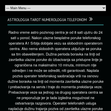
ASTROLOGIJA TAROT NUMEROLOGIJA TELEFONOM
Radno vreme astro pozivnog centra je od 8 sati ujutru do 24
sati u ponoć. Nakon ulazne besplatne poruke telefonskog
operatera A1 Srbija dobijate vezu sa slobodnim operaterom
centra. Ako nema slobodnih operatera uključuje se poruka
sa tim obaveštenjem. Dužina perioda boravka na liniji od
završetka ulazne poruke do izbacivanja sa pristupne linije je
ograničena na maksimalno 10 minuta, minimum nije
odredjen i ne može se odrediti, niti garantovati. Naplata
poziva operater telefonskog saobraćaja vrši na osnovu
dužine boravka na liniji od momenta završetka ulazne poruke
i prebacivanja na servis i traje do momenta prekidanja veze.
Prebacivanje veze sa jednog na drugog operatera centra se
ne preporučuje jer je tada izgledna mogućnost ne
ostvarivanja razgovora. Operater telefonskih usluga
naplaćuje dužinu trajanja poziva od završetka ulazne poruke