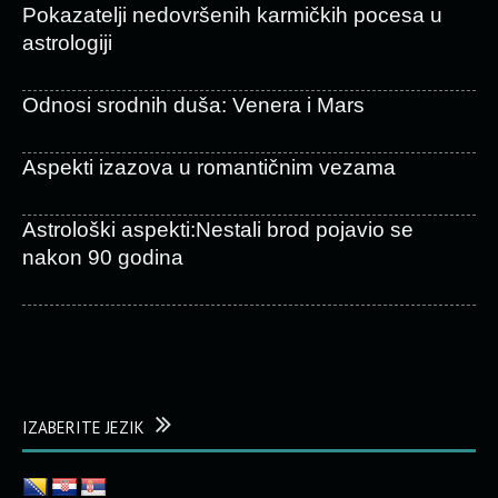
Pokazatelji nedovršenih karmičkih pocesa u
astrologiji
Odnosi srodnih duša: Venera i Mars
Aspekti izazova u romantičnim vezama
Astrološki aspekti:Nestali brod pojavio se
nakon 90 godina
IZABERITE JEZIK