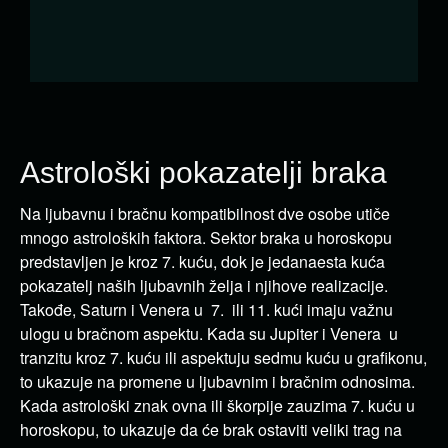
Astrološki pokazatelji braka
Na ljubavnu i bračnu kompatibilnost dve osobe utiče
mnogo astroloških faktora. Sektor braka u horoskopu
predstavljen je kroz 7. kuću, dok je jedanaesta kuća
pokazatelj naših ljubavnih želja i njihove realizacije.
Takođe, Saturn i Venera u 7. ili 11. kući imaju važnu
ulogu u bračnom aspektu. Kada su Jupiter i Venera u
tranzitu kroz 7. kuću ili aspektuju sedmu kuću u grafikonu,
to ukazuje na promene u ljubavnim i bračnim odnosima.
Kada astrološki znak ovna ili škorpije zauzima 7. kuću u
horoskopu, to ukazuje da će brak ostaviti veliki trag na