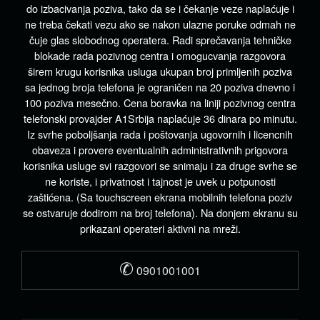
do izbacivanja poziva, tako da se i čekanje veze naplaćuje i
ne treba čekati vezu ako se nakon ulazne poruke odmah ne
čuje glas slobodnog operatera. Radi sprečavanja tehničke
blokade rada pozivnog centra i omogucvanja razgovora
širem krugu korisnika usluga ukupan broj primljenih poziva
sa jednog broja telefona je ograničen na 20 poziva dnevno i
100 poziva mesečno. Cena boravka na liniji pozivnog centra
telefonski provajder A1Srbija naplaćuje 36 dinara po minutu.
Iz svrhe poboljšanja rada i poštovanja ugovornih i licencnih
obaveza i provere eventualnih administrativnih prigovora
korisnika usluge svi razgovori se snimaju i za druge svrhe se
ne koriste, i privatnost i tajnost je uvek u potpunosti
zaštićena. (Sa touchscreen ekrana mobilnih telefona poziv
se ostvaruje dodirom na broj telefona). Na donjem ekranu su
prikazani operateri aktivni na mreži.
✆
0901001001