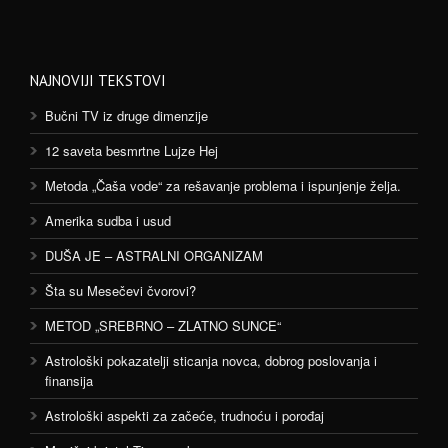
NAJNOVIJI TEKSTOVI
Bučni TV iz druge dimenzije
12 saveta besmrtne Lujze Hej
Metoda „Čaša vode“ za rešavanje problema i ispunjenje želja.
Amerika sudba i usud
DUŠA JE – ASTRALNI ORGANIZAM
Šta su Mesečevi čvorovi?
METOD „SREBRNO – ZLATNO SUNCE“
Astrološki pokazatelji sticanja novca, dobrog poslovanja i
finansija
Astrološki aspekti za začeće, trudnoću i porođaj