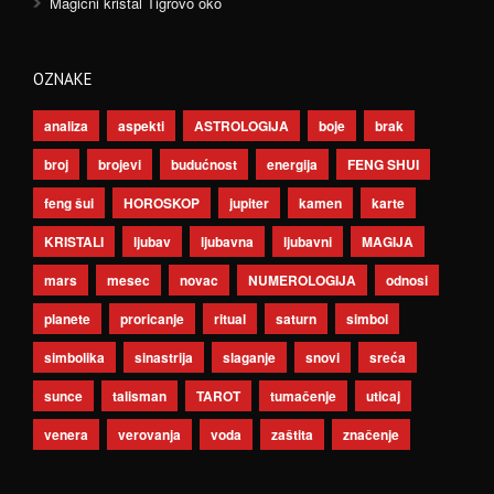
Magični kristal Tigrovo oko
OZNAKE
analiza
aspekti
ASTROLOGIJA
boje
brak
broj
brojevi
budućnost
energija
FENG SHUI
feng šui
HOROSKOP
jupiter
kamen
karte
KRISTALI
ljubav
ljubavna
ljubavni
MAGIJA
mars
mesec
novac
NUMEROLOGIJA
odnosi
planete
proricanje
ritual
saturn
simbol
simbolika
sinastrija
slaganje
snovi
sreća
sunce
talisman
TAROT
tumačenje
uticaj
venera
verovanja
voda
zaštita
značenje