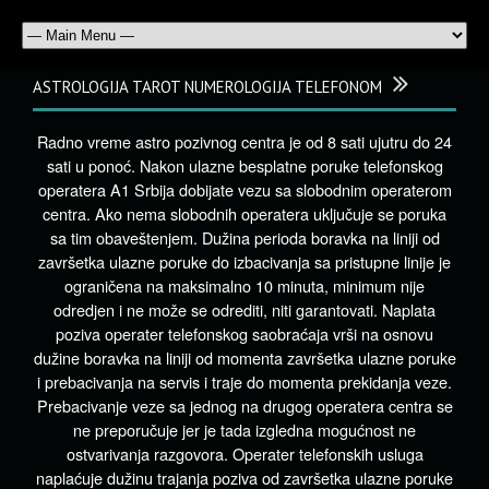
ASTROLOGIJA TAROT NUMEROLOGIJA TELEFONOM
Radno vreme astro pozivnog centra je od 8 sati ujutru do 24
sati u ponoć. Nakon ulazne besplatne poruke telefonskog
operatera A1 Srbija dobijate vezu sa slobodnim operaterom
centra. Ako nema slobodnih operatera uključuje se poruka
sa tim obaveštenjem. Dužina perioda boravka na liniji od
završetka ulazne poruke do izbacivanja sa pristupne linije je
ograničena na maksimalno 10 minuta, minimum nije
odredjen i ne može se odrediti, niti garantovati. Naplata
poziva operater telefonskog saobraćaja vrši na osnovu
dužine boravka na liniji od momenta završetka ulazne poruke
i prebacivanja na servis i traje do momenta prekidanja veze.
Prebacivanje veze sa jednog na drugog operatera centra se
ne preporučuje jer je tada izgledna mogućnost ne
ostvarivanja razgovora. Operater telefonskih usluga
naplaćuje dužinu trajanja poziva od završetka ulazne poruke