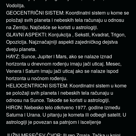
Vodolija.
GEOCENTRIČNI SISTEM: Koordinatni sistem u kome se
položaji svih planeta i nebeskih tela računaju u odnosu
na Zemlju. Najčešće se koristi u astrologiji.
GLAVNI ASPEKTI: Konjukcija , Sekstil, Kvadrat, Trigon,
Opozicija. Najznačajniji aspekti zajedničkog dejstva
dveju planeta.
HAYZ: Sunce, Jupiter i Mars, ako se nalaze iznad
horizonta u dnevnom rođenju imaju jači uticaj. Mesec,
Venera i Saturn imaju jači uticaj ako se nalaze ispod
horizonta u noćnom rođenju.
HELIOCENTRICNI SISTEM: Koordinatni sistem u kome
se položaji svih planeta i nebeskih tela računaju u
odnosu na Sunce. Takođe se koristi u astrologiji.
HIRON: Nebesko telo otkriveno 1977. godine između
Saturna i Urana. U pitanju je kometa ili odbegli satelit. U
astrologiji je povezan sa patnjom i isceljenje
JUŽNI MESEČEV ČVOR: Ili rep Zmaja. Tačka u kojoj