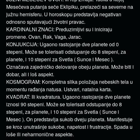
Mesečeva putanja seče Eklipiku, prelazeći sa severne na
južnu hemisferu. U horoskopu predstavlja negativan
odnosno sputavajući životni pravac.
KARDINALNI ZNACI: Preduzimljivi su i iniciraju
promene. Ovan, Rak, Vaga, Jarac.
KONJUKCIJA: Ugaono rastojanje dve planete od 0
stepeni. Može se tolerisati odstupanje do 8 stepeni, za
planete, i 10 stepeni za Svetla ( Sunce i Mesec ).
Označava zajedničko delovanje obeju planeta. Može biti i
dobar, ali i loš aspekt.
KOSMOGRAM: Kompletna slika položaja nebeskih tela u
momentu rađanja natusa. Ustvari, natalna karta.
KVADRAT: Ili kvadratura. Ugaono rastojanje dve planete
iznosi 90 stepeni. Može se tolerisati odstupanje do 8
stepeni, za planete, i 10 stepeni za Svetla ( Sunce i
Mesec ). On predstavlja sukob dveju planeta. Manifestuje
se kroz unutrašnje sukobe, napetost i frustracije. Spada u
loše ili neharmonične aspekte.