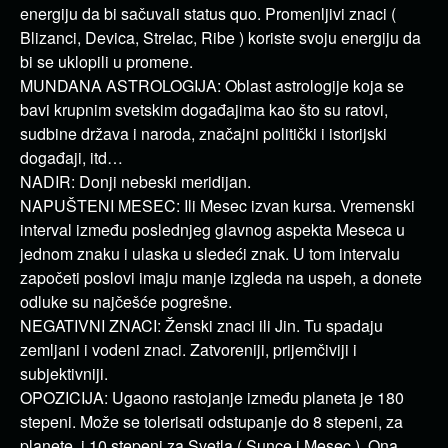
energiju da bi sačuvali status quo. Promenljivi znaci (
Blizanci, Devica, Strelac, Ribe ) koriste svoju energiju da
bi se uklopili u promene.
MUNDANA ASTROLOGIJA: Oblast astrologije koja se
bavi krupnim svetskim događajima kao što su ratovi,
sudbine država i naroda, značajni politički i istorijski
događaji, itd…
NADIR: Donji nebeski meridijan.
NAPUŠTENI MESEC: Ili Mesec izvan kursa. Vremenski
interval između poslednjeg glavnog aspekta Meseca u
jednom znaku i ulaska u sledeći znak. U tom intervalu
započeti poslovi imaju manje izgleda na uspeh, a donete
odluke su najčešće pogrešne.
NEGATIVNI ZNACI: Ženski znaci ili Jin. Tu spadaju
zemljani i vodeni znaci. Zatvoreniji, prijemčiviji i
subjektivniji.
OPOZICIJA: Ugaono rastojanje između planeta je 180
stepeni. Može se tolerisati odstupanje do 8 stepeni, za
planete, i 10 stepeni za Svetla ( Sunce i Mesec ). Ona