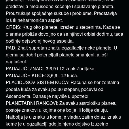
predstavlja međusobno kočenje i sputavanje planeta.
Prouzrukuje spoljašnje sukube i probleme. Predstavlja
loš ili neharmoničan aspekt.
ORBIS: Krug oko planete, izražen u stepenima. Kada se
planete približe dovoljno da se njihovi orbisi dodirnu, tada
počinje dejstvo njihovog aspekta.
PAD: Znak suprotan znaku egzaltacije neke planete. U
njemu su dobri potencijali planete smanjeni, a loši
naglašeni.
PADAJUĆI ZNACI: 3,6,9 i 12 znak Zodijaka.
PADAJUĆE KUĆE: 3,6,9 i 12 kuća.
PLACIDUSOV SISTEM KUĆA: Računa se horizontalna
podela kuća za svaku po 30 stepeni, počevši od
Ascendenta. Danas je najviše u upotrebi.
PLANETARNI RANGOVI: Za svaku astrološku planetu
postoje znakovi u kojima one bolje ili lošije deluju.
Najbolja je u znaku u kome je vladar, zatim dolazi znak u
kome je u egzaltaciji gde je njeno dejstvo izuzetno