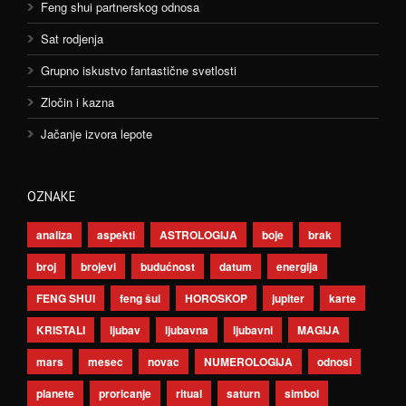
Feng shui partnerskog odnosa
Sat rodjenja
Grupno iskustvo fantastične svetlosti
Zločin i kazna
Jačanje izvora lepote
OZNAKE
analiza
aspekti
ASTROLOGIJA
boje
brak
broj
brojevi
budućnost
datum
energija
FENG SHUI
feng šui
HOROSKOP
jupiter
karte
KRISTALI
ljubav
ljubavna
ljubavni
MAGIJA
mars
mesec
novac
NUMEROLOGIJA
odnosi
planete
proricanje
ritual
saturn
simbol