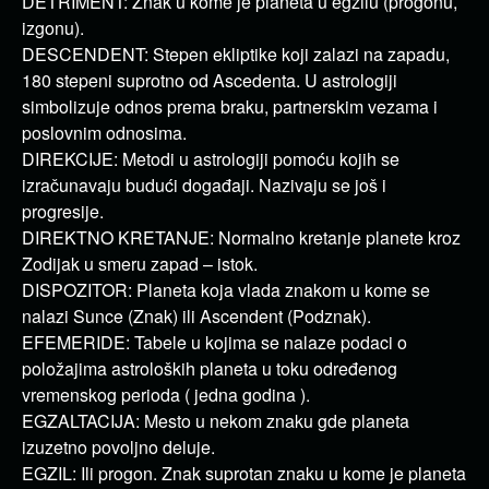
DETRIMENT: Znak u kome je planeta u egzilu (progonu,
izgonu).
DESCENDENT: Stepen ekliptike koji zalazi na zapadu,
180 stepeni suprotno od Ascedenta. U astrologiji
simbolizuje odnos prema braku, partnerskim vezama i
poslovnim odnosima.
DIREKCIJE: Metodi u astrologiji pomoću kojih se
izračunavaju budući događaji. Nazivaju se još i
progresije.
DIREKTNO KRETANJE: Normalno kretanje planete kroz
Zodijak u smeru zapad – istok.
DISPOZITOR: Planeta koja vlada znakom u kome se
nalazi Sunce (Znak) ili Ascendent (Podznak).
EFEMERIDE: Tabele u kojima se nalaze podaci o
položajima astroloških planeta u toku određenog
vremenskog perioda ( jedna godina ).
EGZALTACIJA: Mesto u nekom znaku gde planeta
izuzetno povoljno deluje.
EGZIL: Ili progon. Znak suprotan znaku u kome je planeta