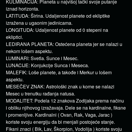
KULMINACIJA: Planeta u najvišoj tački svoje putanje
iznad horizonta.
LATITUDA: Širina. Udaljenost planete od ekliptike
izražena u ugaonim jedinicama.
LONGITUDA: Udaljenost planete od 0 stepeni na
ekliptici.
LEDIRANA PLANETA: Ostećena planeta jer se nalazi u
nekom lošem aspektu.
LUMINARI: Svetla. Sunce i Mesec.
LUNACIJE: Konjukcije Sunca i Meseca.
MALEFIK: Loše planete, a takođe i Merkur u lošem
aspektu.
MESEČEV ZNAK: Astrološki znak u kome se nalazi
Mesec u trenutku rađanja natusa.
MODALITET: Podela 12 znakova Zodijaka prema načinu
i obliku njihovog izražavaja. Dele se na kardinalne, fiksne
i promenljive. Kardinalni ( Ovan, Rak, Vaga, Jarac )
koriste svoju energiju da bi menjali postojeće stanje.
Fiksni znaci ( Bik, Lav, Škorpion, Vodolija ) koriste svoju