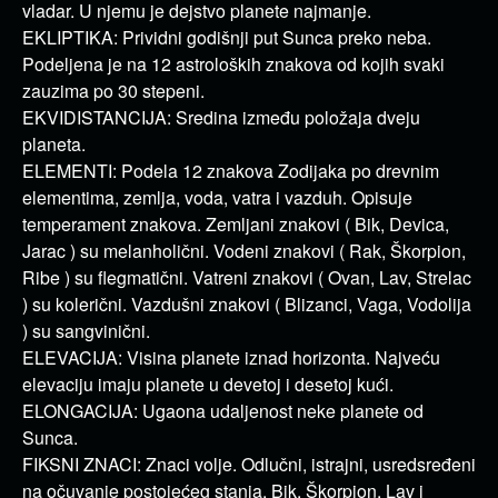
vladar. U njemu je dejstvo planete najmanje.
EKLIPTIKA: Prividni godišnji put Sunca preko neba.
Podeljena je na 12 astroloških znakova od kojih svaki
zauzima po 30 stepeni.
EKVIDISTANCIJA: Sredina između položaja dveju
planeta.
ELEMENTI: Podela 12 znakova Zodijaka po drevnim
elementima, zemlja, voda, vatra i vazduh. Opisuje
temperament znakova. Zemljani znakovi ( Bik, Devica,
Jarac ) su melanholični. Vodeni znakovi ( Rak, Škorpion,
Ribe ) su flegmatični. Vatreni znakovi ( Ovan, Lav, Strelac
) su kolerični. Vazdušni znakovi ( Blizanci, Vaga, Vodolija
) su sangvinični.
ELEVACIJA: Visina planete iznad horizonta. Najveću
elevaciju imaju planete u devetoj i desetoj kući.
ELONGACIJA: Ugaona udaljenost neke planete od
Sunca.
FIKSNI ZNACI: Znaci volje. Odlučni, istrajni, usredsređeni
na očuvanje postojećeg stanja. Bik, Škorpion, Lav i