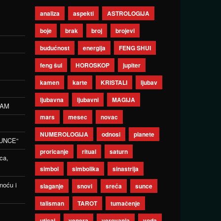
analiza
aspekti
ASTROLOGIJA
boje
brak
broj
brojevi
budućnost
energija
FENG SHUI
feng šui
HOROSKOP
jupiter
kamen
karte
KRISTALI
ljubav
ljubavna
ljubavni
MAGIJA
ZAM
mars
mesec
novac
NUMEROLOGIJA
odnosi
planete
UNCE“
proricanje
ritual
saturn
ca,
simbol
simbolika
sinastrija
noću i
slaganje
snovi
sreća
sunce
talisman
TAROT
tumačenje
uticaj
venera
verovanja
voda