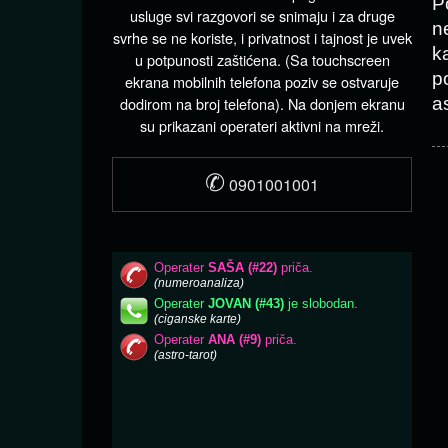
P
usluge svi razgovori se snimaju i za druge
n
svrhe se ne koriste, i privatnost i tajnost je uvek
k
u potpunosti zaštićena. (Sa touchscreen
p
ekrana mobilnih telefona poziv se ostvaruje
dodirom na broj telefona). Na donjem ekranu
as
su prikazani operateri aktivni na mreži.
✆
0901001001