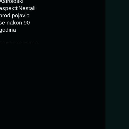
Astrološki
aspekti:Nestali
brod pojavio
se nakon 90
godina