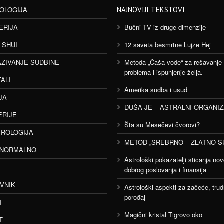
OLOGIJA
NAJNOVIJI TEKSTOVI
ERIJA
Bučni TV iz druge dimenzije
 SHUI
12 saveta besmrtne Lujze Hej
AŽIVANJE SUDBINE
Metoda „Čaša vode“ za rešavanje
problema i ispunjenje želja.
TALI
Amerika sudba i usud
JA
DUŠA JE – ASTRALNI ORGANI
ERIJE
Šta su Mesečevi čvorovi?
ROLOGIJA
METOD „SREBRNO – ZLATNO S
ANORMALNO
Astrološki pokazatelji sticanja nov
dobrog poslovanja i finansija
VNIK
Astrološki aspekti za začeće, trud
porođaj
I
Magični kristal Tigrovo oko
T