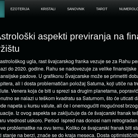
EZOTERIJA
KRISTALI
SANOVNIK
TAROT
NUMEROLO
strološki aspekti previranja na fi
ržištu
 astrološkog ugla, rast švajcarskog franka vezuje se za Rahu peri
azi do 2020. godine. Rahu se nadovezuje za velike finansijske u
nansijske padove. U grafikonu Švajcarske može se primetiti dob
pitera, ali i dosta problematičan položaj Saturna, koji utiče na tr
lute. Venera koja će biti u sprezi sa drugim planetama, popraviće
enutno se nalazi u teškom kvadratu sa Saturnom, što će uticati da
de napeta u kursu valute, ali će i onemogućiti mogućnost brzo
tuacije. Iz ovog aspekta se zaključuje da će švajcarski franak teš
aru vrednost uskoro. Period ispred nas donosi nam retrogradan
ve problematike na ovu temu. Koliko će švajcarski franak biti st
ti stanje na berzi, znaće se do kraja meseca. Dosta optimistični