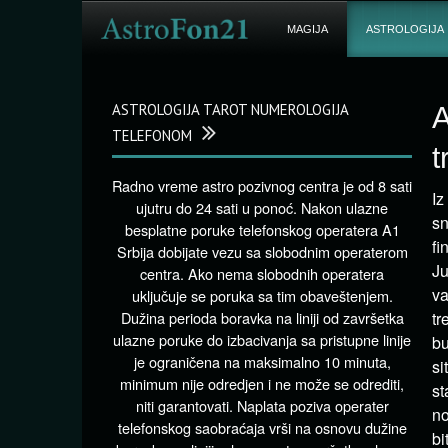
MAGIJA
ASTROLOGIJA
ASTROLOGIJA TAROT NUMEROLOGIJA
A
TELEFONOM
t
Radno vreme astro pozivnog centra je od 8 sati
Iz
ujutru do 24 sati u ponoć. Nakon ulazne
sn
besplatne poruke telefonskog operatera A1
fi
Srbija dobijate vezu sa slobodnim operaterom
Ju
centra. Ako nema slobodnih operatera
va
uključuje se poruka sa tim obaveštenjem.
Dužina perioda boravka na liniji od završetka
tr
ulazne poruke do izbacivanja sa pristupne linije
bu
je ograničena na maksimalno 10 minuta,
si
minimum nije odredjen i ne može se odrediti,
st
niti garantovati. Naplata poziva operater
no
telefonskog saobraćaja vrši na osnovu dužine
bi