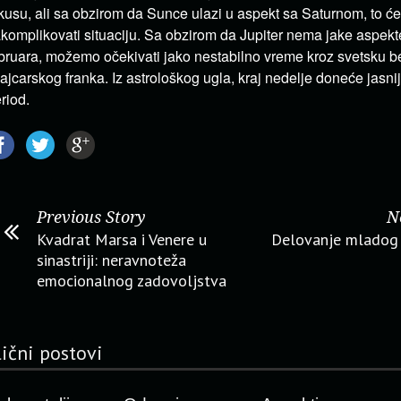
kusu, ali sa obzirom da Sunce ulazi u aspekt sa Saturnom, to će 
komplikovati situaciju. Sa obzirom da Jupiter nema jake aspekt
bruara, možemo očekivati jako nestabilno vreme kroz svetsku be
ajcarskog franka. Iz astrološkog ugla, kraj nedelje doneće jasnij
riod.
Previous Story
N
Kvadrat Marsa i Venere u
Delovanje mladog
sinastriji: neravnoteža
emocionalnog zadovoljstva
lični postovi