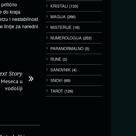
prilično
KRISTALI
(133)
e do kraja
MAGIJA
(266)
rzu i nestabilnost
e linije za naredni
MISTERIJE
(16)
NUMEROLOGIJA
(253)
PARANORMALNO
(5)
RUNE
(3)
SANOVNIK
(4)
ext Story
SNOVI
(69)
 Meseca u
vodoliji
TAROT
(126)