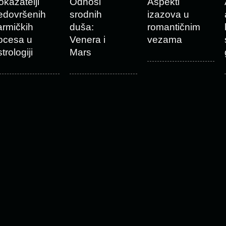
okazatelji
Odnosi
Aspekti
edovršenih
srodnih
izazova u
armičkih
duša:
romantičnim
ocesa u
Venera i
vezama
trologiji
Mars