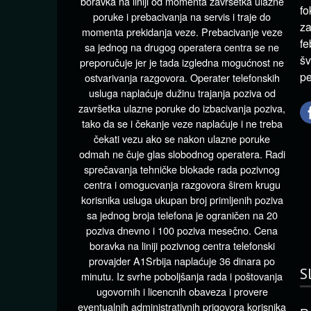
boravka na liniji od momenta završetka ulazne
fo
poruke i prebacivanja na servis i traje do
za
momenta prekidanja veze. Prebacivanje veze
fe
sa jednog na drugog operatera centra se ne
šv
preporučuje jer je tada izgledna mogućnost ne
pe
ostvarivanja razgovora. Operater telefonskih
usluga naplaćuje dužinu trajanja poziva od
završetka ulazne poruke do izbacivanja poziva,
tako da se i čekanje veze naplaćuje i ne treba
čekati vezu ako se nakon ulazne poruke
odmah ne čuje glas slobodnog operatera. Radi
sprečavanja tehničke blokade rada pozivnog
centra i omogucvanja razgovora širem krugu
korisnika usluga ukupan broj primljenih poziva
sa jednog broja telefona je ograničen na 20
poziva dnevno i 100 poziva mesečno. Cena
boravka na liniji pozivnog centra telefonski
provajder A1Srbija naplaćuje 36 dinara po
S
minutu. Iz svrhe poboljšanja rada i poštovanja
ugovornih i licencnih obaveza i provere
eventualnih administrativnih prigovora korisnika