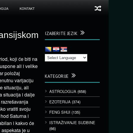
GIJA
KONTAKT
nansijskom
IZABERITE JEZIK
od, koji će biti na
spone ali i velike
ar položaj
KATEGORIJE
enutnu varijaciju
 situaciju, ali
ASTROLOGIJA
(658)
 situacija i dalje
g razrešavanja
EZOTERIJA
(374)
ko vratiti svoju
FENG SHUI
(135)
 hod Saturna i
abilan i kakvo će
ISTRAŽIVANJE SUDBINE
(66)
h aspekata je u