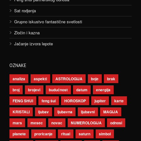
Sat rodjenja
Grupno iskustvo fantastične svetlosti
Zločin i kazna
Jačanje izvora lepote
OZNAKE
analiza
aspekti
ASTROLOGIJA
boje
brak
broj
brojevi
budućnost
datum
energija
FENG SHUI
feng šui
HOROSKOP
jupiter
karte
KRISTALI
ljubav
ljubavna
ljubavni
MAGIJA
mars
mesec
novac
NUMEROLOGIJA
odnosi
planete
proricanje
ritual
saturn
simbol