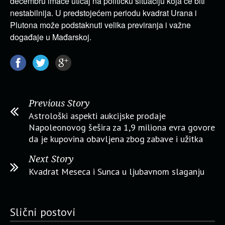
decembru imaće uticaj na političku situaciju koja će biti
nestabilnija. U predstojećem periodu kvadrat Urana i
Plutona može podstaknuti velika previranja i važne
događaje u Mađarskoj.
Previous Story
Astrološki aspekti aukcijske prodaje
Napoleonovog šešira za 1,9 miliona evra govore
da je kupovina obavljena zbog zabave i užitka
Next Story
Kvadrat Meseca i Sunca u ljubavnom slaganju
Slični postovi