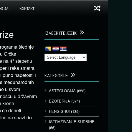
GIJA
KONTAKT
rize
IZABERITE JEZIK
programa štednje
nu Grčke
se na 4º stepenu
epeni raka smatra
 puno napetosti i
KATEGORIJE
okus međunarodnih
vao u svom
ASTROLOGIJA
(658)
dnošću u državnim
EZOTERIJA
(374)
n krene
 će doneti
FENG SHUI
(135)
biće na snazi do
ISTRAŽIVANJE SUDBINE
(66)