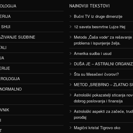
OLOGIJA
NAJNOVIJI TEKSTOVI
ERIJA
Bučni TV iz druge dimenzije
 SHUI
12 saveta besmrtne Lujze Hej
AŽIVANJE SUDBINE
Metoda „Čaša vode“ za rešavanje
problema i ispunjenje želja.
TALI
Amerika sudba i usud
JA
DUŠA JE – ASTRALNI ORGANI
ERIJE
Šta su Mesečevi čvorovi?
ROLOGIJA
METOD „SREBRNO – ZLATNO S
ANORMALNO
Astrološki pokazatelji sticanja nov
dobrog poslovanja i finansija
VNIK
Astrološki aspekti za začeće, trud
porođaj
I
Magični kristal Tigrovo oko
T