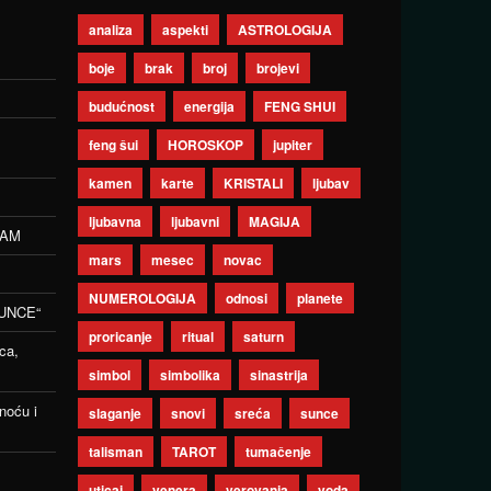
analiza
aspekti
ASTROLOGIJA
boje
brak
broj
brojevi
budućnost
energija
FENG SHUI
feng šui
HOROSKOP
jupiter
kamen
karte
KRISTALI
ljubav
ljubavna
ljubavni
MAGIJA
ZAM
mars
mesec
novac
NUMEROLOGIJA
odnosi
planete
UNCE“
proricanje
ritual
saturn
ca,
simbol
simbolika
sinastrija
noću i
slaganje
snovi
sreća
sunce
talisman
TAROT
tumačenje
uticaj
venera
verovanja
voda