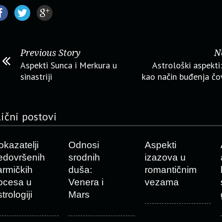
Previous Story
N
Aspekti Sunca i Merkura u
Astrološki aspekti:
sinastriji
kao način buđenja č
lični postovi
okazatelji
Odnosi
Aspekti
edovršenih
srodnih
izazova u
armičkih
duša:
romantičnim
ocesa u
Venera i
vezama
trologiji
Mars