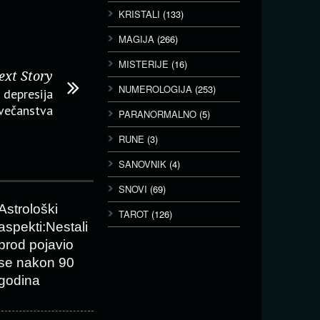
KRISTALI
(133)
MAGIJA
(266)
MISTERIJE
(16)
ext Story
NUMEROLOGIJA
(253)
 depresija
ovečanstva
PARANORMALNO
(5)
RUNE
(3)
SANOVNIK
(4)
SNOVI
(69)
Astrološki
TAROT
(126)
aspekti:Nestali
brod pojavio
se nakon 90
godina