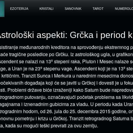
EZOTERIJA
KRISTALI
SANOVNIK
TAROT
NUMEROLO
strološki aspekti: Grčka i period k
sistiranje međunarodnih kreditora na sprovođenju ekstremnog 
aće tragične posledice po Grčku. Iz astrološkog ugla, u grafiko
cendent se nalazi na 13º stepeni raka, Pluton i Mesec nalaze 
ge, a Uran je na 23º stepenu vage. Ascendent koji je na 13º st
 kritičnim. Tranzit Sunca i Merkura u narednim mesecima donosi
očekivanih događaja koji će se javiti u Grčkoj i dovesti je u f
sti. Problemi države biće izraženiji kako Saturn bude napredo
trogradnom putovanju, označavajući početak problema sa likvi
agajnama i iznenadnim gubicima za vladu. U periodu kada Ura
trogradnim hodom, od 26. jula do 25. decembra 2015 godine, on
novnu pometnju i krizu u Grčkoj. Tranzit retrogradnog Saturna 
ta, kada su mogući teški prevrati za ovu zemlju.