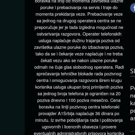
boravka na liniji od momenta završetka ulazne
poruke i prebacivanja na servis i traje do
momenta prekidanja veze. Prebacivanje veze
sa jednog na drugog operatera centra se ne
preporučuje jer je tada izgledna mogućnost ne
ostvarivanja razgovora. Operater telefonskih
usluga naplaćuje dužinu trajanja poziva od
završetka ulazne poruke do izbacivanja poziva,
tako da se i čekanje veze naplaćuje i ne treba
čekati vezu ako se nakon ulazne poruke
odmah ne čuje glas slobodnog operatera. Radi
S
sprečavanja tehničke blokade rada pozivnog
centra i omogucvanja razgovora širem krugu
korisnika usluga ukupan broj primljenih poziva
P
sa jednog broja telefona je ograničen na 20
n
poziva dnevno i 100 poziva mesečno. Cena
k
boravka na liniji pozivnog centra telefonski
p
provajder A1Srbija naplaćuje 36 dinara po
as
minutu. Iz svrhe poboljšanja rada i poštovanja
ugovornih i licencnih obaveza i provere
eventualnih administrativnih prigovora korisnika