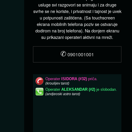
usluge svi razgovori se snimaju i za druge
svrhe se ne koriste, i privatnost i tajnost je uvek
u potpunosti zaštićena. (Sa touchscreen
ekrana mobilnih telefona poziv se ostvaruje
dodirom na broj telefona). Na donjem ekranu
su prikazani operateri aktivni na mreži.
✆
0901001001