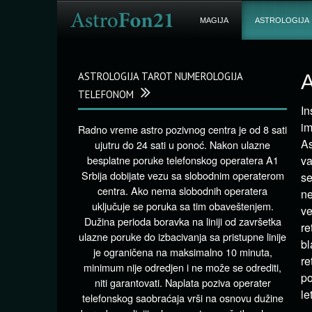
MAGIJA
ASTROLOGIJA
ASTROLOGIJA TAROT NUMEROLOGIJA
A
TELEFONOM
In
im
Radno vreme astro pozivnog centra je od 8 sati
As
ujutru do 24 sati u ponoć. Nakon ulazne
besplatne poruke telefonskog operatera A1
va
Srbija dobijate vezu sa slobodnim operaterom
se
centra. Ako nema slobodnih operatera
ne
uključuje se poruka sa tim obaveštenjem.
ve
Dužina perioda boravka na liniji od završetka
re
ulazne poruke do izbacivanja sa pristupne linije
bl
je ograničena na maksimalno 10 minuta,
re
minimum nije odredjen i ne može se odrediti,
po
niti garantovati. Naplata poziva operater
le
telefonskog saobraćaja vrši na osnovu dužine