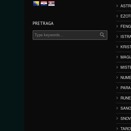
ASTR
EZOT
PRETRAGA
FENG
ISTR
KRIS
MAGI
MIST
NUME
PAR
RUNE
SANO
SNOV
TARO