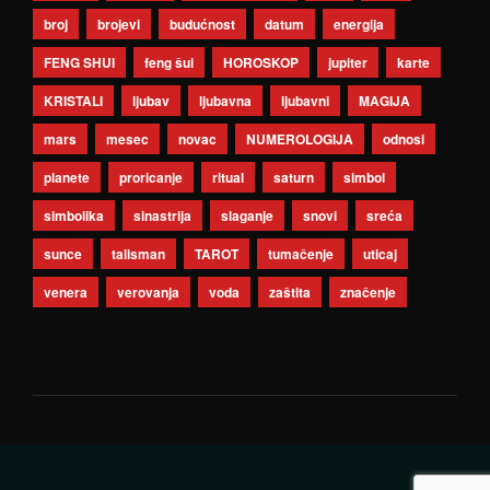
broj
brojevi
budućnost
datum
energija
FENG SHUI
feng šui
HOROSKOP
jupiter
karte
KRISTALI
ljubav
ljubavna
ljubavni
MAGIJA
mars
mesec
novac
NUMEROLOGIJA
odnosi
planete
proricanje
ritual
saturn
simbol
simbolika
sinastrija
slaganje
snovi
sreća
sunce
talisman
TAROT
tumačenje
uticaj
venera
verovanja
voda
zaštita
značenje