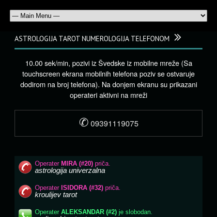
ASTROLOGIJA TAROT NUMEROLOGIJA TELEFONOM
10.00 sek/min, pozivi iz Švedske iz mobilne mreže (Sa
touchscreen ekrana mobilnih telefona poziv se ostvaruje
dodirom na broj telefona). Na donjem ekranu su prikazani
operateri aktivni na mreži
✆
09391119075