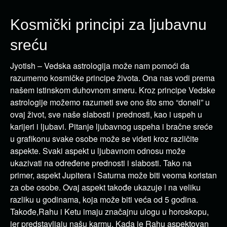
Kosmički principi za ljubavnu
sreću
Jyotish – Vedska astrologija može nam pomoći da
razumemo kosmičke principe života. Ona nas vodi prema
našem istinskom duhovnom smeru. Kroz principe Vedske
astrologije možemo razumeti sve ono što smo “doneli” u
ovaj život, sve naše slabosti i prednosti, kao i uspeh u
karijeri i ljubavi. Pitanje ljubavnog uspeha i bračne sreće
u grafikonu svake osobe može se videti kroz različite
aspekte. Svaki aspekt u ljubavnom odnosu može
ukazivati na određene prednosti i slabosti. Tako na
primer, aspekt Jupitera i Saturna može biti veoma koristan
za obe osobe. Ovaj aspekt takođe ukazuje i na veliku
razliku u godinama, koja može biti veća od 5 godina.
Takođe,Rahu i Ketu imaju značajnu ulogu u horoskopu,
jer predstavljaju našu karmu. Kada je Rahu aspektovan