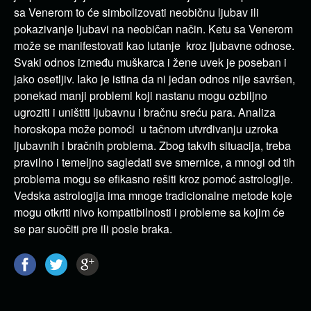
sa Venerom to će simbolizovati neobičnu ljubav ili
pokazivanje ljubavi na neobičan način. Ketu sa Venerom
može se manifestovati kao lutanje kroz ljubavne odnose.
Svaki odnos između muškarca i žene uvek je poseban i
jako osetljiv. Iako je istina da ni jedan odnos nije savršen,
ponekad manji problemi koji nastanu mogu ozbiljno
ugroziti i uništiti ljubavnu i bračnu sreću para. Analiza
horoskopa može pomoći u tačnom utvrđivanju uzroka
ljubavnih i bračnih problema. Zbog takvih situacija, treba
pravilno i temeljno sagledati sve smernice, a mnogi od tih
problema mogu se efikasno rešiti kroz pomoć astrologije.
Vedska astrologija ima mnoge tradicionalne metode koje
mogu otkriti nivo kompatibilnosti i probleme sa kojim će
se par suočiti pre ili posle braka.