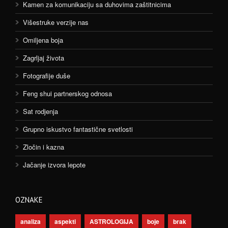
Kamen za komunikaciju sa duhovima zaštitnicima
Višestruke verzije nas
Omiljena boja
Zagrljaj života
Fotografije duše
Feng shui partnerskog odnosa
Sat rodjenja
Grupno iskustvo fantastične svetlosti
Zločin i kazna
Jačanje izvora lepote
OZNAKE
analiza
aspekti
ASTROLOGIJA
boje
brak