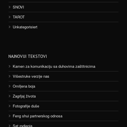
SNOVI
TAROT
Unkategorisiert
NAJNOVIJI TEKSTOVI
Kamen za komunikaciju sa duhovima zaštitnicima
Višestruke verzije nas
Omiljena boja
Zagrljaj života
Fotografije duše
Feng shui partnerskog odnosa
Sat rodjenja