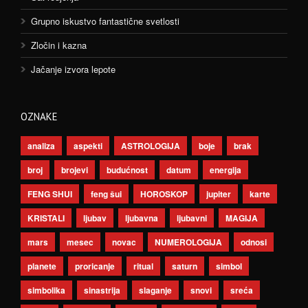
Grupno iskustvo fantastične svetlosti
Zločin i kazna
Jačanje izvora lepote
OZNAKE
analiza
aspekti
ASTROLOGIJA
boje
brak
broj
brojevi
budućnost
datum
energija
FENG SHUI
feng šui
HOROSKOP
jupiter
karte
KRISTALI
ljubav
ljubavna
ljubavni
MAGIJA
mars
mesec
novac
NUMEROLOGIJA
odnosi
planete
proricanje
ritual
saturn
simbol
simbolika
sinastrija
slaganje
snovi
sreća