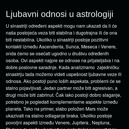
Ljubavni odnosi u astrologiji
U sinastriji određeni aspekti mogu nam ukazati da li će
naša postojeća veza biti stabilna i dugotrajna ili će ona
biti nestabilna. Ukoliko u sinastriji postoje pozitivni
kontakti između Ascendenta, Sunca, Meseca i Venere,
onda ćemo se osećati ugodno u društvu određenih
osoba. Ovi aspekti najpre se odnose na prijateljstva i na
dobre poslovne saradnje. Kada analiziramo zajedničku
sinastriju tada možemo videti uspešnost ljubavne veze ili
odnosa. Ako postoji puno loših aspekata, problemi će se
stalno pojavljivati. Jedan partner može biti agresivan, a
drugi može biti zabrinut. Čak iako postoji dobro slaganje,
potrebno je pogledati komplementarne aspekte između
planeta. Tako na primer, slabo položen Mars može
ukazivati na stalno odlaganje braka. Ukoliko postoje
povoljni aspekti između Venere, Jupitera , Neptuna,