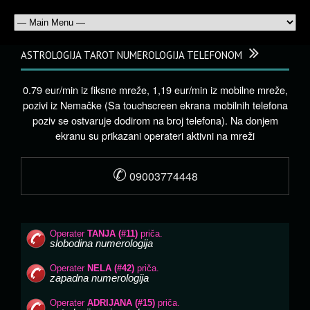
ASTROLOGIJA TAROT NUMEROLOGIJA TELEFONOM
0.79 eur/min iz fiksne mreže, 1,19 eur/min iz mobilne mreže,
pozivi iz Nemačke (Sa touchscreen ekrana mobilnih telefona
poziv se ostvaruje dodirom na broj telefona). Na donjem
ekranu su prikazani operateri aktivni na mreži
✆
09003774448