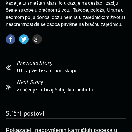
kada je tu smeštan Mars, to ukazuje na destabilizaciju i
česte sukobe u bračnom životu. Takođe, položaj Urana u
sedmom polju donosi dozu nemira u zajedničkom životu i
nespremnost da se osoba privikne na bračnu zajednicu.
Previous Story
Uticaj Vertexa u horoskopu
Next Story
Značenje i uticaj Sabijskih simbola
Slični postovi
Pokazatelji nedovršenih karmičkih pocesa u