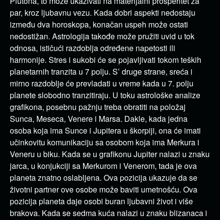
Plutona, to može ukazivati na materijalni prosperitet za
par, kroz ljubavnu vezu. Kada dobri aspekti nedostaju
između dva horoskopa, konačan uspeh može ostati
nedostižan. Astrologija takođe može pružiti uvid u tok
odnosa, ističući razdoblja određene napetosti ili
harmonije. Stres i sukobi će se pojavljivati tokom teških
planetarnih tranzita u 7 polju. S’ druge strane, sreća i
mirno razdoblje će prevladati u vreme kada u 7. polju
planete slobodno tranzitiraju. U toku astrološke analize
grafikona, posebnu pažnju treba obratiti na položaj
Sunca, Meseca, Venere i Marsa. Dakle, kada jedna
osoba koja ima Sunce i Jupitera u škorpiji, ona će imati
učinkovitu komunikaciju sa osobom koja ima Merkura i
Veneru u biku. Kada se u grafikonu Jupiter nalazi u znaku
jarca, u konjukciji sa Merkurom i Venerom, tada je ova
planeta znatno oslabljena. Ova pozicija ukazuje da se
životni partner ove osobe može baviti umetnošću. Ova
pozicija planeta daje osobi buran ljubavni život i više
brakova. Kada se sedma kuća nalazi u znaku blizanaca i