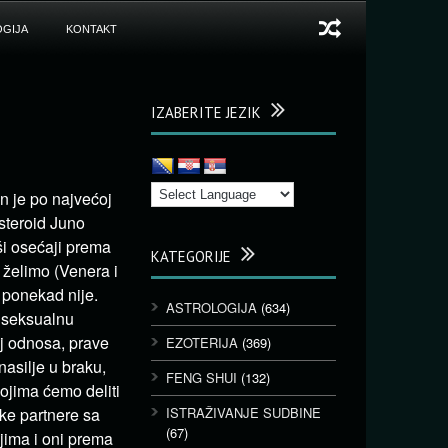
GIJA
KONTAKT
IZABERITE JEZIK
n je po najvećoj
steroid Juno
ši osećaji prema
KATEGORIJE
 želimo (Venera i
 ponekad nije.
ASTROLOGIJA
(634)
 seksualnu
lj odnosa, prave
EZOTERIJA
(369)
nasilje u braku,
FENG SHUI
(132)
ojima ćemo deliti
ke partnere sa
ISTRAŽIVANJE SUDBINE
(67)
jima i oni prema