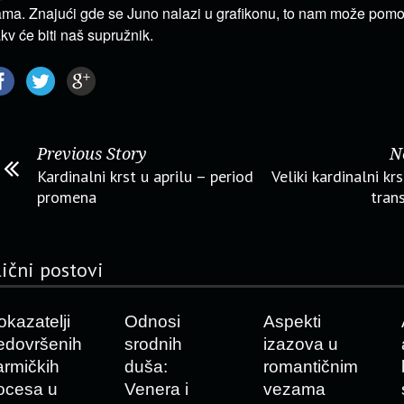
ma. Znajući gde se Juno nalazi u grafikonu, to nam može pomo
kv će biti naš supružnik.
Previous Story
N
Kardinalni krst u aprilu – period
Veliki kardinalni kr
promena
tran
lični postovi
okazatelji
Odnosi
Aspekti
edovršenih
srodnih
izazova u
armičkih
duša:
romantičnim
ocesa u
Venera i
vezama