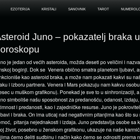
EZOTERIJA
KRISTALI
SANOVNIK
TAROT
NUMEROLO
steroid Juno – pokazatelj braka u
oroskopu
no je jedan od većih asteroida, možda deseti po veličini i nazva
mskoj boginji. Dok se Venera obično smatra planetom ljubavi, a
nkcioniše kao asteroid braka, a može nam pokazati kakvi su na
aku i izboru partnera. Venera i Mars pokazuju nam kakvu osobu
sec u muškom grafikonu). Ponekad je sve to u sinhronizaciji, a
no simboliše našu sposobnost za predanošću, odanost, izdaju,
timnost i predanosti, kao i zajedničke resurse. Juno je pokrovite
ubavi i braka. On ima uticaj nad negativnim pitanjima kao što su 
moć, pitanja nejednakosti i izdaja. Juno predstavlja osobe sa k
oj život, posebno u ženskom grafikonu, ukazuje na naše karmič
jima ćemo deliti sudbinu i način kako ćemo se odnositi prema n