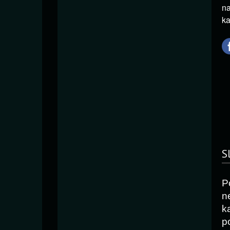
na
ka
S
P
n
k
p