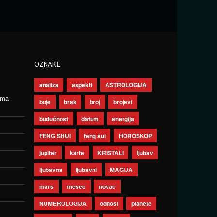
OZNAKE
analiza
aspekti
ASTROLOGIJA
ima
boje
brak
broj
brojevi
budućnost
datum
energija
FENG SHUI
feng šui
HOROSKOP
jupiter
karte
KRISTALI
ljubav
ljubavna
ljubavni
MAGIJA
mars
mesec
novac
NUMEROLOGIJA
odnosi
planete