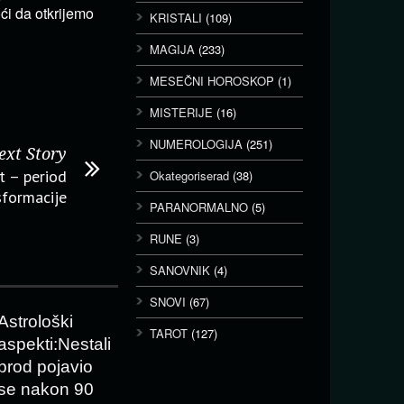
ći da otkrijemo
KRISTALI
(109)
MAGIJA
(233)
MESEČNI HOROSKOP
(1)
MISTERIJE
(16)
NUMEROLOGIJA
(251)
ext Story
st – period
Okategoriserad
(38)
sformacije
PARANORMALNO
(5)
RUNE
(3)
SANOVNIK
(4)
SNOVI
(67)
Astrološki
TAROT
(127)
aspekti:Nestali
brod pojavio
se nakon 90