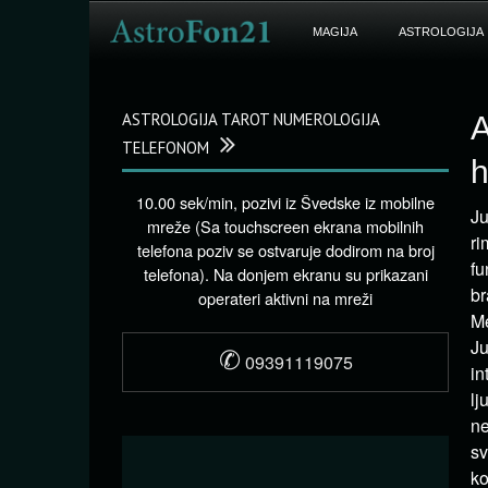
MAGIJA
ASTROLOGIJA
ASTROLOGIJA TAROT NUMEROLOGIJA
A
TELEFONOM
h
10.00 sek/min, pozivi iz Švedske iz mobilne
Ju
mreže (Sa touchscreen ekrana mobilnih
ri
telefona poziv se ostvaruje dodirom na broj
fu
telefona). Na donjem ekranu su prikazani
br
operateri aktivni na mreži
Me
Ju
✆
09391119075
in
lj
ne
sv
ko