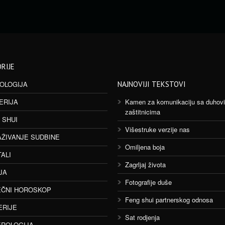
RIJE
OLOGIJA
NAJNOVIJI TEKSTOVI
ERIJA
Kamen za komunikaciju sa duhov
zaštitnicima
 SHUI
Višestruke verzije nas
AŽIVANJE SUDBINE
Omiljena boja
TALI
Zagrljaj života
JA
Fotografije duše
ČNI HOROSKOP
Feng shui partnerskog odnosa
ERIJE
Sat rodjenja
ROLOGIJA