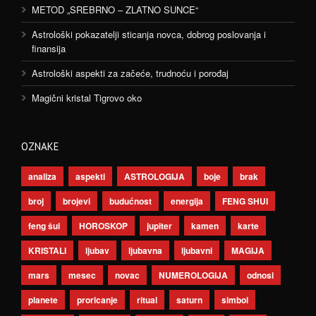
METOD „SREBRNO – ZLATNO SUNCE“
Astrološki pokazatelji sticanja novca, dobrog poslovanja i
finansija
Astrološki aspekti za začeće, trudnoću i porođaj
Magični kristal Tigrovo oko
OZNAKE
analiza
aspekti
ASTROLOGIJA
boje
brak
broj
brojevi
budućnost
energija
FENG SHUI
feng šui
HOROSKOP
jupiter
kamen
karte
KRISTALI
ljubav
ljubavna
ljubavni
MAGIJA
mars
mesec
novac
NUMEROLOGIJA
odnosi
planete
proricanje
ritual
saturn
simbol