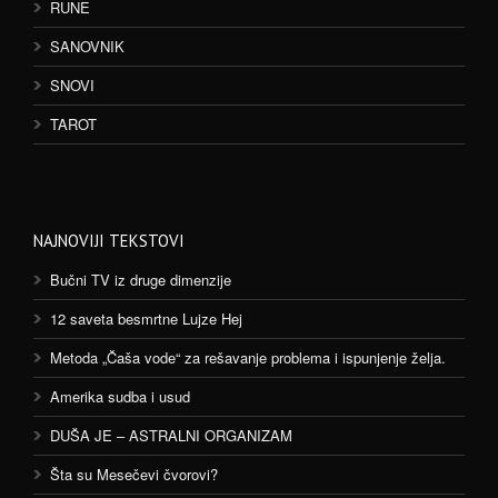
RUNE
SANOVNIK
SNOVI
TAROT
NAJNOVIJI TEKSTOVI
Bučni TV iz druge dimenzije
12 saveta besmrtne Lujze Hej
Metoda „Čaša vode“ za rešavanje problema i ispunjenje želja.
Amerika sudba i usud
DUŠA JE – ASTRALNI ORGANIZAM
Šta su Mesečevi čvorovi?