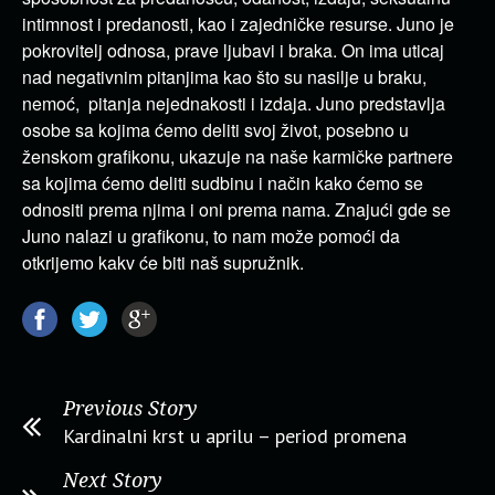
intimnost i predanosti, kao i zajedničke resurse. Juno je
pokrovitelj odnosa, prave ljubavi i braka. On ima uticaj
nad negativnim pitanjima kao što su nasilje u braku,
nemoć, pitanja nejednakosti i izdaja. Juno predstavlja
osobe sa kojima ćemo deliti svoj život, posebno u
ženskom grafikonu, ukazuje na naše karmičke partnere
sa kojima ćemo deliti sudbinu i način kako ćemo se
odnositi prema njima i oni prema nama. Znajući gde se
Juno nalazi u grafikonu, to nam može pomoći da
otkrijemo kakv će biti naš supružnik.
Previous Story
Kardinalni krst u aprilu – period promena
Next Story