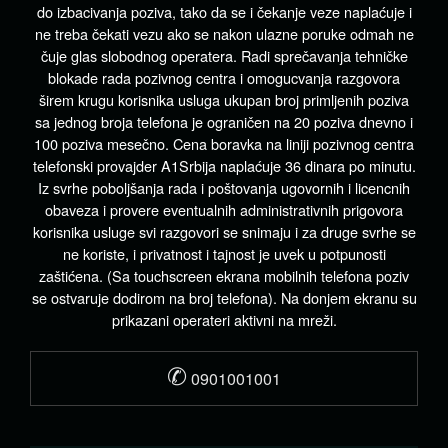
do izbacivanja poziva, tako da se i čekanje veze naplaćuje i
ne treba čekati vezu ako se nakon ulazne poruke odmah ne
čuje glas slobodnog operatera. Radi sprečavanja tehničke
blokade rada pozivnog centra i omogucvanja razgovora
širem krugu korisnika usluga ukupan broj primljenih poziva
sa jednog broja telefona je ograničen na 20 poziva dnevno i
100 poziva mesečno. Cena boravka na liniji pozivnog centra
telefonski provajder A1Srbija naplaćuje 36 dinara po minutu.
Iz svrhe poboljšanja rada i poštovanja ugovornih i licencnih
obaveza i provere eventualnih administrativnih prigovora
korisnika usluge svi razgovori se snimaju i za druge svrhe se
ne koriste, i privatnost i tajnost je uvek u potpunosti
zaštićena. (Sa touchscreen ekrana mobilnih telefona poziv
se ostvaruje dodirom na broj telefona). Na donjem ekranu su
prikazani operateri aktivni na mreži.
✆
0901001001