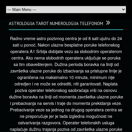
ASTROLOGIJA TAROT NUMEROLOGIJA TELEFONOM
Radno vreme astro pozivnog centra je od 8 sati ujutru do 24
sati u ponoć. Nakon ulazne besplatne poruke telefonskog
operatera A1 Srbija dobijate vezu sa slobodnim operaterom
centra. Ako nema slobodnih operatera uključuje se poruka
sa tim obaveštenjem. Dužina perioda boravka na liniji od
završetka ulazne poruke do izbacivanja sa pristupne linije je
ograničena na maksimalno 10 minuta, minimum nije
odredjen i ne može se odrediti, niti garantovati. Naplata
poziva operater telefonskog saobraćaja vrši na osnovu
dužine boravka na liniji od momenta završetka ulazne poruke
i prebacivanja na servis i traje do momenta prekidanja veze.
Prebacivanje veze sa jednog na drugog operatera centra se
ne preporučuje jer je tada izgledna mogućnost ne
ostvarivanja razgovora. Operater telefonskih usluga
naplaćuje dužinu trajanja poziva od završetka ulazne poruke