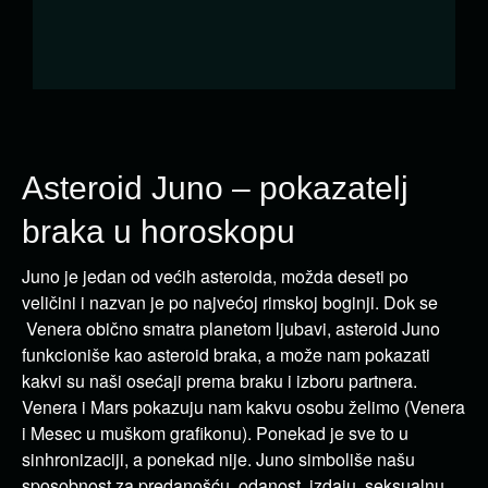
Asteroid Juno – pokazatelj
braka u horoskopu
Juno je jedan od većih asteroida, možda deseti po
veličini i nazvan je po najvećoj rimskoj boginji. Dok se
Venera obično smatra planetom ljubavi, asteroid Juno
funkcioniše kao asteroid braka, a može nam pokazati
kakvi su naši osećaji prema braku i izboru partnera.
Venera i Mars pokazuju nam kakvu osobu želimo (Venera
i Mesec u muškom grafikonu). Ponekad je sve to u
sinhronizaciji, a ponekad nije. Juno simboliše našu
sposobnost za predanošću, odanost, izdaju, seksualnu