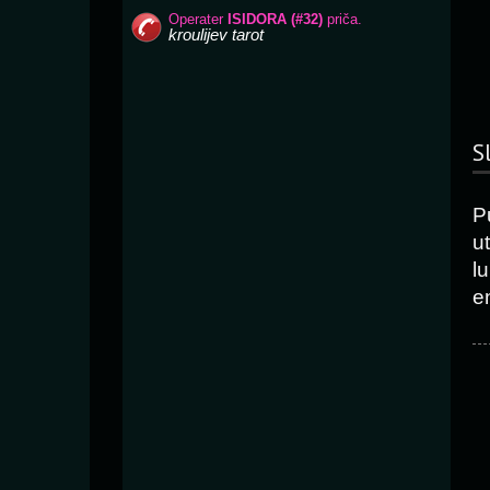
S
P
ut
l
e