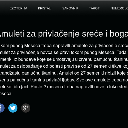
EZOTERIJA
KRISTALI
SANOVNIK
TAROT
NUMEROLO
muleti za privlačenje sreće i bog
kom punog Meseca treba napraviti amulete za privlačenje sreće
ulet za privlačenje novca se pravi tokom punog Meseca. Tada
menki iz bundeve koje se umotavaju u crvenu pamučnu tkaninu
ulet za oslobađanje od bolesti pravi se od 27 semenki tikve ko
randžastu pamučnu tkaninu. Amulet od 27 semenki ribizli koje
venu pamučnu tkaninu privlači ljubav. Sve ove amulete treba nosi
 efekat bio jači. Posle 2 meseca treba napraviti nove u toku sl
eseca.