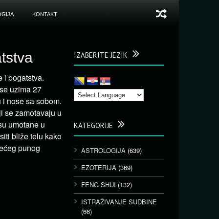
GIJA
KONTAKT
atstva
IZABERITE JEZIK
 i bogatstva.
 se uzima 27
 i nose sa sobom.
ji se zamotavaju u
 su umotane u
KATEGORIJE
ti bliže telu kako
edećeg punog
ASTROLOGIJA
(639)
EZOTERIJA
(369)
FENG SHUI
(132)
ISTRAŽIVANJE SUDBINE
(66)