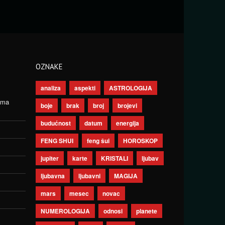
OZNAKE
analiza
aspekti
ASTROLOGIJA
ima
boje
brak
broj
brojevi
budućnost
datum
energija
FENG SHUI
feng šui
HOROSKOP
jupiter
karte
KRISTALI
ljubav
ljubavna
ljubavni
MAGIJA
mars
mesec
novac
NUMEROLOGIJA
odnosi
planete