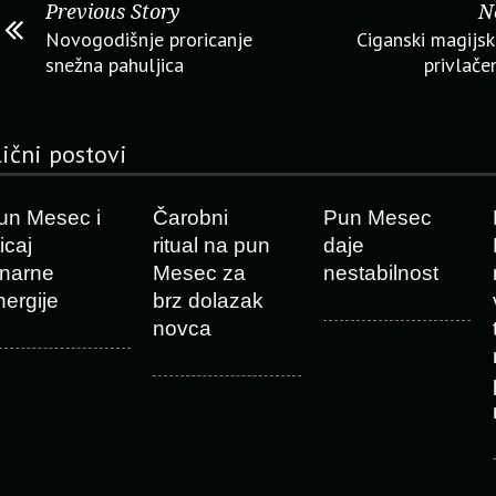
Previous Story
N
Novogodišnje proricanje
Ciganski magijski
snežna pahuljica
privlače
lični postovi
un Mesec i
Čarobni
Pun Mesec
icaj
ritual na pun
daje
unarne
Mesec za
nestabilnost
nergije
brz dolazak
novca