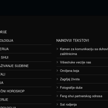
RIJE
OLOGIJA
NAJNOVIJI TEKSTOVI
ERIJA
Kamen za komunikaciju sa duhov
zaštitnicima
 SHUI
Višestruke verzije nas
AŽIVANJE SUDBINE
Omiljena boja
TALI
Zagrljaj života
JA
Fotografije duše
ČNI HOROSKOP
Feng shui partnerskog odnosa
ERIJE
Sat rodjenja
ROLOGIJA