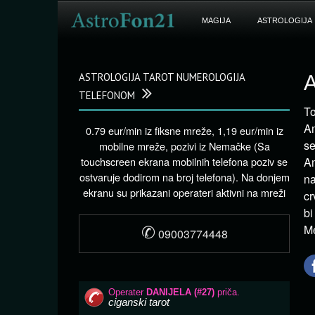
MAGIJA
ASTROLOGIJA
ASTROLOGIJA TAROT NUMEROLOGIJA
A
TELEFONOM
To
Am
0.79 eur/min iz fiksne mreže, 1,19 eur/min iz
se
mobilne mreže, pozivi iz Nemačke (Sa
touchscreen ekrana mobilnih telefona poziv se
Am
ostvaruje dodirom na broj telefona). Na donjem
na
ekranu su prikazani operateri aktivni na mreži
cr
bi
✆
M
09003774448