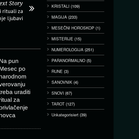
ext Story
KRISTALI
(109)
 rituali za
MAGIJA
(233)
nje ljubavi
MESEČNI HOROSKOP
(1)
MISTERIJE
(15)
NUMEROLOGIJA
(251)
PARANORMALNO
(5)
Na pun
Mesec po
RUNE
(3)
narodnom
SANOVNIK
(4)
verovanju
treba uraditi
SNOVI
(67)
ritual za
TAROT
(127)
privlačenje
Unkategorisiert
(39)
novca