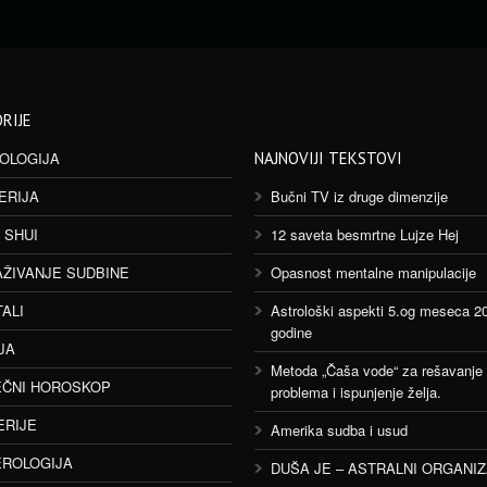
RIJE
OLOGIJA
NAJNOVIJI TEKSTOVI
ERIJA
Bučni TV iz druge dimenzije
 SHUI
12 saveta besmrtne Lujze Hej
AŽIVANJE SUDBINE
Opasnost mentalne manipulacije
TALI
Astrološki aspekti 5.og meseca 2
godine
JA
Metoda „Čaša vode“ za rešavanje
ČNI HOROSKOP
problema i ispunjenje želja.
ERIJE
Amerika sudba i usud
ROLOGIJA
DUŠA JE – ASTRALNI ORGANI