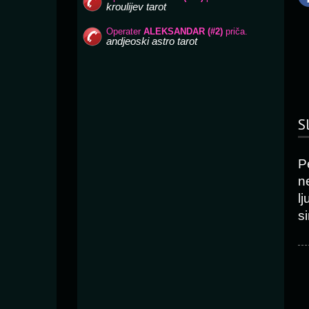
S
P
n
l
si