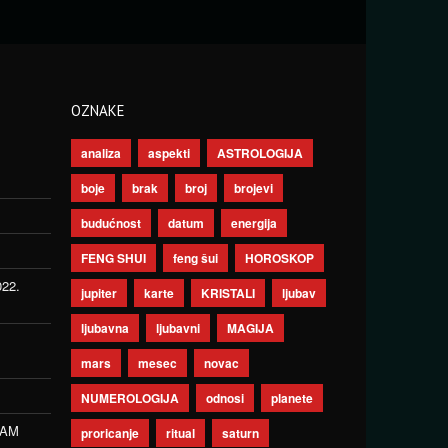
OZNAKE
analiza
aspekti
ASTROLOGIJA
boje
brak
broj
brojevi
budućnost
datum
energija
FENG SHUI
feng šui
HOROSKOP
022.
jupiter
karte
KRISTALI
ljubav
ljubavna
ljubavni
MAGIJA
mars
mesec
novac
NUMEROLOGIJA
odnosi
planete
ZAM
proricanje
ritual
saturn