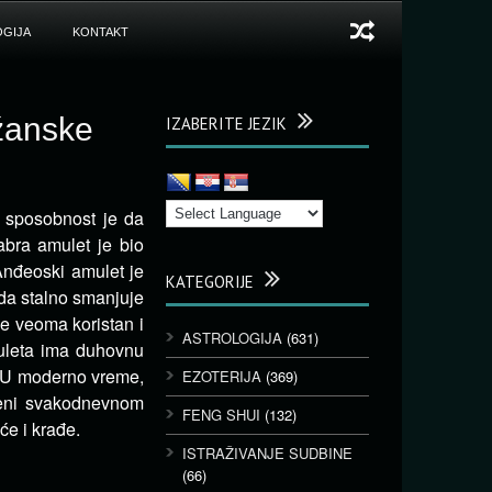
GIJA
KONTAKT
žanske
IZABERITE JEZIK
a sposobnost je da
abra amulet je bio
 Anđeoski amulet je
KATEGORIJE
 da stalno smanjuje
je veoma koristan i
ASTROLOGIJA
(631)
uleta ima duhovnu
. U moderno vreme,
EZOTERIJA
(369)
ženi svakodnevnom
FENG SHUI
(132)
će i krađe.
ISTRAŽIVANJE SUDBINE
(66)