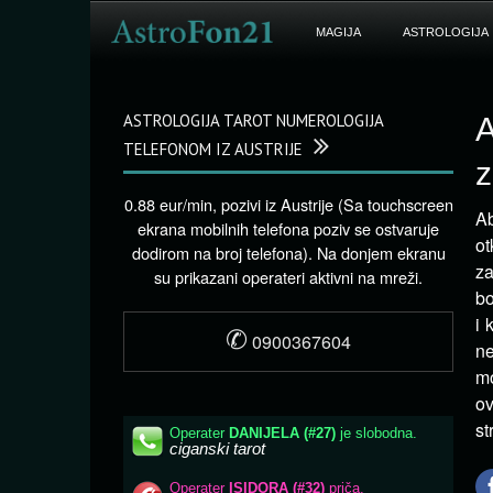
MAGIJA
ASTROLOGIJA
ASTROLOGIJA TAROT NUMEROLOGIJA
A
TELEFONOM IZ AUSTRIJE
z
0.88 eur/min, pozivi iz Austrije (Sa touchscreen
Ab
ekrana mobilnih telefona poziv se ostvaruje
ot
dodirom na broj telefona). Na donjem ekranu
za
su prikazani operateri aktivni na mreži.
bo
i 
✆
0900367604
ne
mo
ov
st