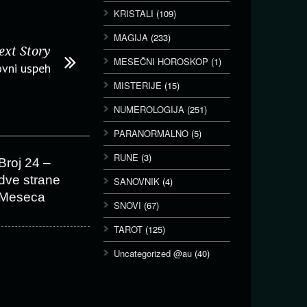
KRISTALI
(109)
MAGIJA
(233)
ext Story
MESEČNI HOROSKOP
(1)
ovni uspeh
MISTERIJE
(15)
NUMEROLOGIJA
(251)
PARANORMALNO
(5)
RUNE
(3)
Broj 24 –
dve strane
SANOVNIK
(4)
Meseca
SNOVI
(67)
TAROT
(125)
Uncategorized @au
(40)