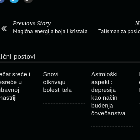
Previous Story
N
Magična energija boja i kristala
Talisman za posl
lični postovi
ečat sreće i
Snovi
Astrološki
esreće u
otkrivaju
aspekti:
jubavnoj
bolesti tela
depresija
nastriji
kao način
buđenja
čovečanstva