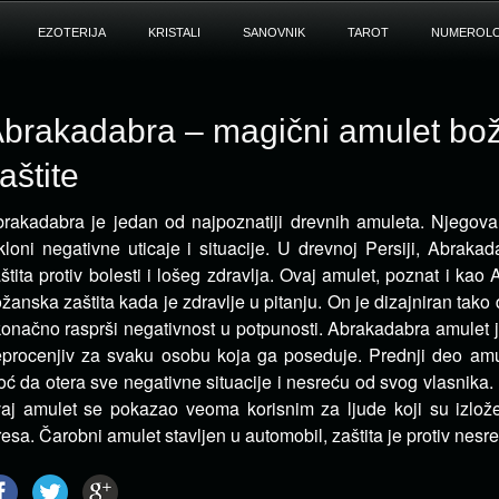
EZOTERIJA
KRISTALI
SANOVNIK
TAROT
NUMEROLO
brakadabra – magični amulet bo
aštite
rakadabra je jedan od najpoznatiji drevnih amuleta. Njegov
kloni negativne uticaje i situacije.
U drevnoj Persiji, Abrakad
štita protiv bolesti i lošeg zdravlja. Ovaj amulet, poznat i kao
žanska zaštita kada je zdravlje u pitanju. On je dizajniran tako
konačno rasprši negativnost u potpunosti. Abrakadabra amulet 
procenjiv za svaku osobu koja ga poseduje. Prednji deo am
ć da otera sve negativne situacije i nesreću od svog vlasnika
aj amulet se pokazao veoma korisnim za ljude koji su izlo
resa. Čarobni amulet stavljen u automobil, zaštita je protiv nesre