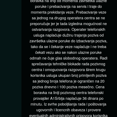
boravka na liniji od momenta završetka ulazne
poruke i prebacivanja na servis i traje do
momenta prekidanja veze. Prebacivanje veze
sa jednog na drugog operatera centra se ne
preporučuje jer je tada izgledna mogućnost ne
ostvarivanja razgovora. Operater telefonskih
usluga naplaćuje dužinu trajanja poziva od
završetka ulazne poruke do izbacivanja poziva,
tako da se i čekanje veze naplaćuje i ne treba
čekati vezu ako se nakon ulazne poruke
odmah ne čuje glas slobodnog operatera. Radi
sprečavanja tehničke blokade rada pozivnog
centra i omogucvanja razgovora širem krugu
korisnika usluga ukupan broj primljenih poziva
sa jednog broja telefona je ograničen na 20
poziva dnevno i 100 poziva mesečno. Cena
boravka na liniji pozivnog centra telefonski
provajder A1Srbija naplaćuje 36 dinara po
minutu. Iz svrhe poboljšanja rada i poštovanja
ugovornih i licencnih obaveza i provere
eventualnih administrativnih prigovora korisnika