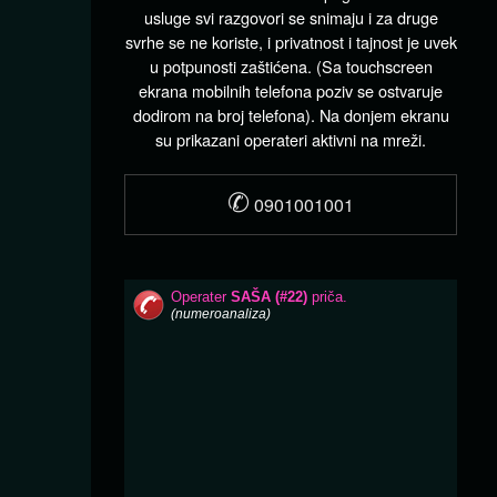
usluge svi razgovori se snimaju i za druge
svrhe se ne koriste, i privatnost i tajnost je uvek
u potpunosti zaštićena. (Sa touchscreen
ekrana mobilnih telefona poziv se ostvaruje
dodirom na broj telefona). Na donjem ekranu
su prikazani operateri aktivni na mreži.
✆
0901001001