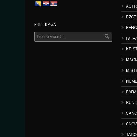
ASTR
EZOT
PRETRAGA
FENG
ISTR
KRIS
MAGI
MIST
NUME
PAR
RUNE
SANO
SNOV
TARO