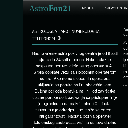
MAGIJA
ASTROLOGIJA
Da
ASTROLOGIJA TAROT NUMEROLOGIJA
da
TELEFONOM
Zv
ov
Radno vreme astro pozivnog centra je od 8 sati
ni
ujutru do 24 sati u ponoć. Nakon ulazne
lj
besplatne poruke telefonskog operatera A1
bi
ne
Srbija dobijate vezu sa slobodnim operaterom
em
centra. Ako nema slobodnih operatera
uključuje se poruka sa tim obaveštenjem.
Dužina perioda boravka na liniji od završetka
ulazne poruke do izbacivanja sa pristupne linije
je ograničena na maksimalno 10 minuta,
minimum nije odredjen i ne može se odrediti,
niti garantovati. Naplata poziva operater
telefonskog saobraćaja vrši na osnovu dužine