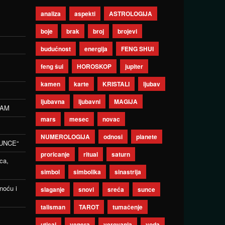
analiza
aspekti
ASTROLOGIJA
boje
brak
broj
brojevi
budućnost
energija
FENG SHUI
feng šui
HOROSKOP
jupiter
kamen
karte
KRISTALI
ljubav
ljubavna
ljubavni
MAGIJA
ZAM
mars
mesec
novac
NUMEROLOGIJA
odnosi
planete
UNCE“
proricanje
ritual
saturn
ca,
simbol
simbolika
sinastrija
noću i
slaganje
snovi
sreća
sunce
talisman
TAROT
tumačenje
uticaj
venera
verovanja
voda