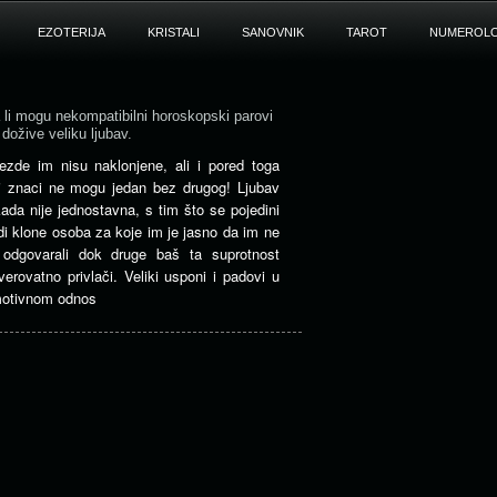
EZOTERIJA
KRISTALI
SANOVNIK
TAROT
NUMEROLO
 li mogu nekompatibilni horoskopski parovi
 dožive veliku ljubav.
ezde im nisu naklonjene, ali i pored toga
i znaci ne mogu jedan bez drugog! Ljubav
kada nije jednostavna, s tim što se pojedini
udi klone osoba za koje im je jasno da im ne
 odgovarali dok druge baš ta suprotnost
verovatno privlači. Veliki usponi i padovi u
otivnom odnos