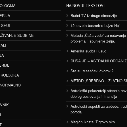
OLOGIJA
NAJNOVIJI TEKSTOVI
ERIJA
Bučni TV iz druge dimenzije
 SHUI
12 saveta besmrtne Lujze Hej
AŽIVANJE SUDBINE
Metoda „Čaša vode“ za rešavanje
problema i ispunjenje želja.
TALI
Amerika sudba i usud
JA
DUŠA JE – ASTRALNI ORGANI
ERIJE
Šta su Mesečevi čvorovi?
ROLOGIJA
METOD „SREBRNO – ZLATNO S
ANORMALNO
Astrološki pokazatelji sticanja nov
dobrog poslovanja i finansija
VNIK
Astrološki aspekti za začeće, trud
porođaj
I
Magični kristal Tigrovo oko
T