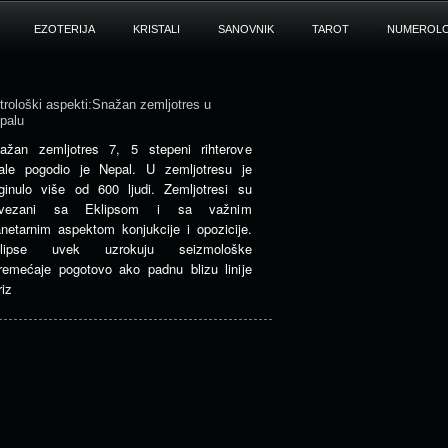
EZOTERIJA
KRISTALI
SANOVNIK
TAROT
NUMEROLO
trološki aspekti:Snažan zemljotres u
palu
ažan zemljotres 7, 5 stepeni rihterove
ale pogodio je Nepal. U zemljotresu je
ginulo više od 600 ljudi. Zemljotresi su
ovezani sa Eklipsom i sa važnim
anetarnim aspektom konjukcije i opozicije.
klipse uvek uzrokuju seizmološke
remećaje pogotovo ako padnu blizu linije
riz