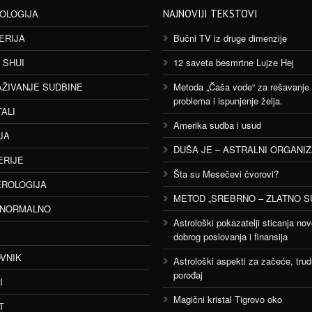
OLOGIJA
NAJNOVIJI TEKSTOVI
ERIJA
Bučni TV iz druge dimenzije
 SHUI
12 saveta besmrtne Lujze Hej
AŽIVANJE SUDBINE
Metoda „Čaša vode“ za rešavanje
problema i ispunjenje želja.
TALI
Amerika sudba i usud
JA
DUŠA JE – ASTRALNI ORGANI
ERIJE
Šta su Mesečevi čvorovi?
ROLOGIJA
METOD „SREBRNO – ZLATNO S
ANORMALNO
Astrološki pokazatelji sticanja nov
dobrog poslovanja i finansija
VNIK
Astrološki aspekti za začeće, trud
porođaj
I
Magični kristal Tigrovo oko
T