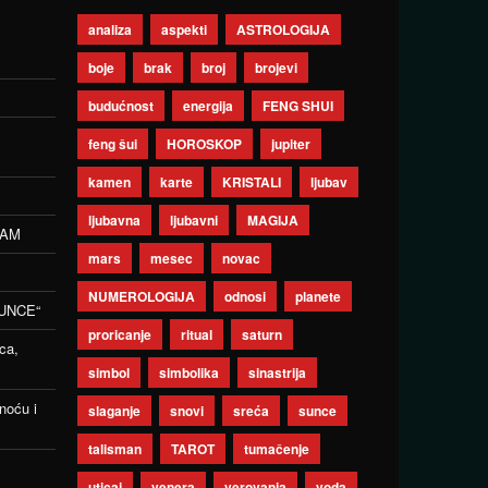
analiza
aspekti
ASTROLOGIJA
boje
brak
broj
brojevi
budućnost
energija
FENG SHUI
feng šui
HOROSKOP
jupiter
kamen
karte
KRISTALI
ljubav
ljubavna
ljubavni
MAGIJA
ZAM
mars
mesec
novac
NUMEROLOGIJA
odnosi
planete
UNCE“
proricanje
ritual
saturn
ca,
simbol
simbolika
sinastrija
noću i
slaganje
snovi
sreća
sunce
talisman
TAROT
tumačenje
uticaj
venera
verovanja
voda