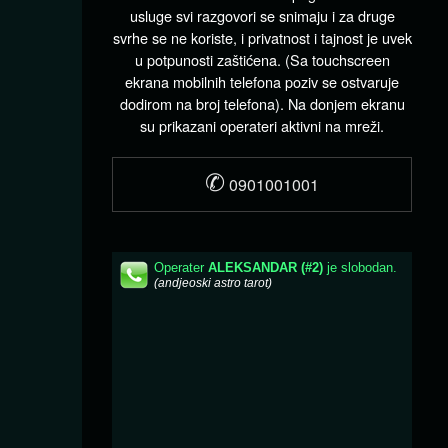
usluge svi razgovori se snimaju i za druge
svrhe se ne koriste, i privatnost i tajnost je uvek
u potpunosti zaštićena. (Sa touchscreen
ekrana mobilnih telefona poziv se ostvaruje
dodirom na broj telefona). Na donjem ekranu
su prikazani operateri aktivni na mreži.
✆
0901001001