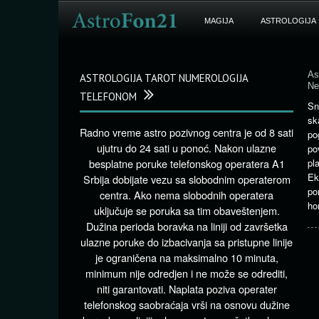
MAGIJA
ASTROLOGIJA
As
ASTROLOGIJA TAROT NUMEROLOGIJA
Ne
TELEFONOM
Sn
sk
Radno vreme astro pozivnog centra je od 8 sati
po
ujutru do 24 sati u ponoć. Nakon ulazne
p
besplatne poruke telefonskog operatera A1
pl
E
Srbija dobijate vezu sa slobodnim operaterom
po
centra. Ako nema slobodnih operatera
ho
uključuje se poruka sa tim obaveštenjem.
Dužina perioda boravka na liniji od završetka
ulazne poruke do izbacivanja sa pristupne linije
je ograničena na maksimalno 10 minuta,
minimum nije odredjen i ne može se odrediti,
niti garantovati. Naplata poziva operater
telefonskog saobraćaja vrši na osnovu dužine