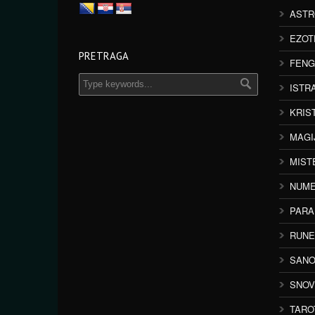
ASTR
EZOT
PRETRAGA
FENG
ISTR
KRIS
MAGI
MIST
NUME
PAR
RUNE
SANO
SNOV
TARO