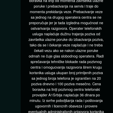
boravka na liniji od momenta završetka ulazne
poruke i prebacivanja na servis i traje do
momenta prekidanja veze. Prebacivanje veze
sa jednog na drugog operatera centra se ne
preporučuje jer je tada izgledna mogućnost ne
ostvarivanja razgovora. Operater telefonskih
usluga naplaćuje dužinu trajanja poziva od
završetka ulazne poruke do izbacivanja poziva,
tako da se i čekanje veze naplaćuje i ne treba
čekati vezu ako se nakon ulazne poruke
odmah ne čuje glas slobodnog operatera. Radi
sprečavanja tehničke blokade rada pozivnog
centra i omogucvanja razgovora širem krugu
korisnika usluga ukupan broj primljenih poziva
sa jednog broja telefona je ograničen na 20
poziva dnevno i 100 poziva mesečno. Cena
boravka na liniji pozivnog centra telefonski
provajder A1Srbija naplaćuje 36 dinara po
minutu. Iz svrhe poboljšanja rada i poštovanja
ugovornih i licencnih obaveza i provere
eventualnih administrativnih prigovora korisnika