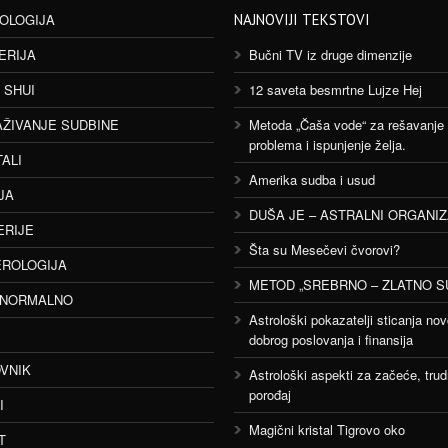
OLOGIJA
NAJNOVIJI TEKSTOVI
ERIJA
Bučni TV iz druge dimenzije
 SHUI
12 saveta besmrtne Lujze Hej
AŽIVANJE SUDBINE
Metoda „Čaša vode“ za rešavanje
problema i ispunjenje želja.
TALI
Amerika sudba i usud
JA
DUŠA JE – ASTRALNI ORGANI
ERIJE
Šta su Mesečevi čvorovi?
ROLOGIJA
METOD „SREBRNO – ZLATNO S
ANORMALNO
Astrološki pokazatelji sticanja nov
dobrog poslovanja i finansija
VNIK
Astrološki aspekti za začeće, trud
porođaj
I
Magični kristal Tigrovo oko
T