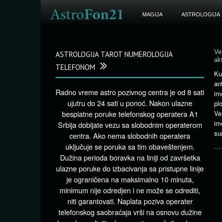
MAGIJA
ASTROLOGIJA
Ve
ASTROLOGIJA TAROT NUMEROLOGIJA
ak
TELEFONOM
Ku
an
Radno vreme astro pozivnog centra je od 8 sati
im
ujutru do 24 sati u ponoć. Nakon ulazne
pl
besplatne poruke telefonskog operatera A1
Ve
im
Srbija dobijate vezu sa slobodnim operaterom
su
centra. Ako nema slobodnih operatera
uključuje se poruka sa tim obaveštenjem.
Dužina perioda boravka na liniji od završetka
ulazne poruke do izbacivanja sa pristupne linije
je ograničena na maksimalno 10 minuta,
minimum nije odredjen i ne može se odrediti,
niti garantovati. Naplata poziva operater
telefonskog saobraćaja vrši na osnovu dužine