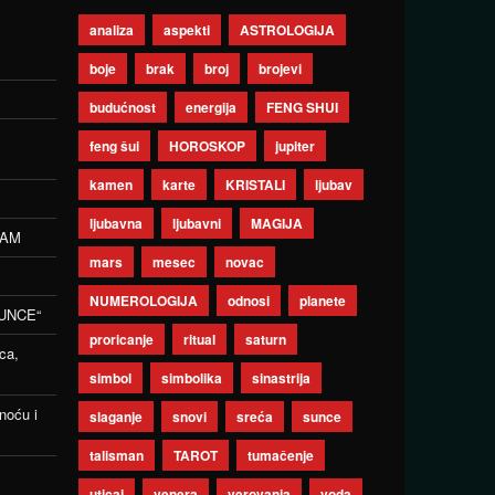
analiza
aspekti
ASTROLOGIJA
boje
brak
broj
brojevi
budućnost
energija
FENG SHUI
feng šui
HOROSKOP
jupiter
kamen
karte
KRISTALI
ljubav
ljubavna
ljubavni
MAGIJA
ZAM
mars
mesec
novac
NUMEROLOGIJA
odnosi
planete
UNCE“
proricanje
ritual
saturn
ca,
simbol
simbolika
sinastrija
noću i
slaganje
snovi
sreća
sunce
talisman
TAROT
tumačenje
uticaj
venera
verovanja
voda