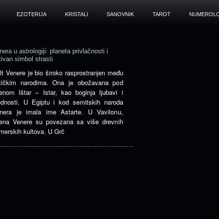
EZOTERIJA
KRISTALI
SANOVNIK
TAROT
NUMEROLO
nera u astrologiji: planeta privlačnosti i
tivan simbol strasti
lt Venere je bio široko rasprostranjen među
tičkim narodima. Ona je obožavana pod
enom Ištar – Istar, kao boginja ljubavi i
odnosti. U Egiptu i kod semitskih naroda
nera je imala ime Astarte. U Vavilonu,
ena Venere su povezana sa više drevnih
merskih kultova. U Grč