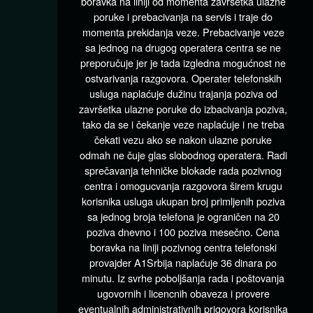
boravka na liniji od momenta završetka ulazne
poruke i prebacivanja na servis i traje do
momenta prekidanja veze. Prebacivanje veze
sa jednog na drugog operatera centra se ne
preporučuje jer je tada izgledna mogućnost ne
ostvarivanja razgovora. Operater telefonskih
usluga naplaćuje dužinu trajanja poziva od
završetka ulazne poruke do izbacivanja poziva,
tako da se i čekanje veze naplaćuje i ne treba
čekati vezu ako se nakon ulazne poruke
odmah ne čuje glas slobodnog operatera. Radi
sprečavanja tehničke blokade rada pozivnog
centra i omogucvanja razgovora širem krugu
korisnika usluga ukupan broj primljenih poziva
sa jednog broja telefona je ograničen na 20
poziva dnevno i 100 poziva mesečno. Cena
boravka na liniji pozivnog centra telefonski
provajder A1Srbija naplaćuje 36 dinara po
minutu. Iz svrhe poboljšanja rada i poštovanja
ugovornih i licencnih obaveza i provere
eventualnih administrativnih prigovora korisnika