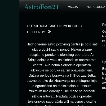
MAGIJA
ASTROLOGIJA
Pr
ASTROLOGIJA TAROT NUMEROLOGIJA
Ov
TELEFONOM
bo
ka
Radno vreme astro pozivnog centra je od 8 sati
>>
ujutru do 24 sati u ponoć. Nakon ulazne
besplatne poruke telefonskog operatera A1
Srbija dobijate vezu sa slobodnim operaterom
Up
centra. Ako nema slobodnih operatera
Et
uključuje se poruka sa tim obaveštenjem.
is
Dužina perioda boravka na liniji od završetka
bi
ulazne poruke do izbacivanja sa pristupne linije
et
je ograničena na maksimalno 10 minuta,
ra
minimum nije odredjen i ne može se odrediti,
niti garantovati. Naplata poziva operater
telefonskog saobraćaja vrši na osnovu dužine