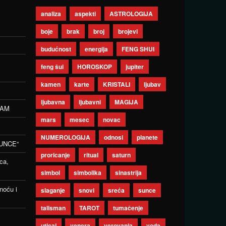
analiza
aspekti
ASTROLOGIJA
boje
brak
broj
brojevi
budućnost
energija
FENG SHUI
feng šui
HOROSKOP
jupiter
kamen
karte
KRISTALI
ljubav
ljubavna
ljubavni
MAGIJA
ZAM
mars
mesec
novac
NUMEROLOGIJA
odnosi
planete
UNCE“
proricanje
ritual
saturn
ca,
simbol
simbolika
sinastrija
noću i
slaganje
snovi
sreća
sunce
talisman
TAROT
tumačenje
uticaj
venera
verovanja
voda