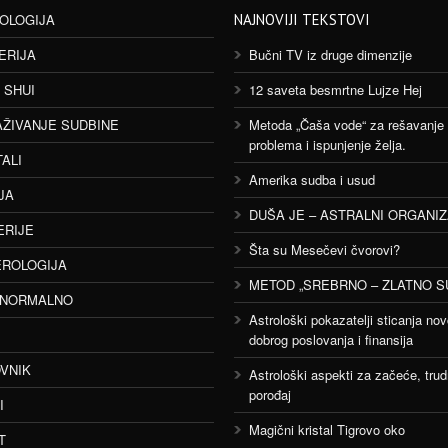
OLOGIJA
NAJNOVIJI TEKSTOVI
ERIJA
Bučni TV iz druge dimenzije
 SHUI
12 saveta besmrtne Lujze Hej
AŽIVANJE SUDBINE
Metoda „Čaša vode“ za rešavanje
problema i ispunjenje želja.
TALI
Amerika sudba i usud
JA
DUŠA JE – ASTRALNI ORGANI
ERIJE
Šta su Mesečevi čvorovi?
ROLOGIJA
METOD „SREBRNO – ZLATNO S
ANORMALNO
Astrološki pokazatelji sticanja nov
dobrog poslovanja i finansija
VNIK
Astrološki aspekti za začeće, trud
porođaj
I
Magični kristal Tigrovo oko
T