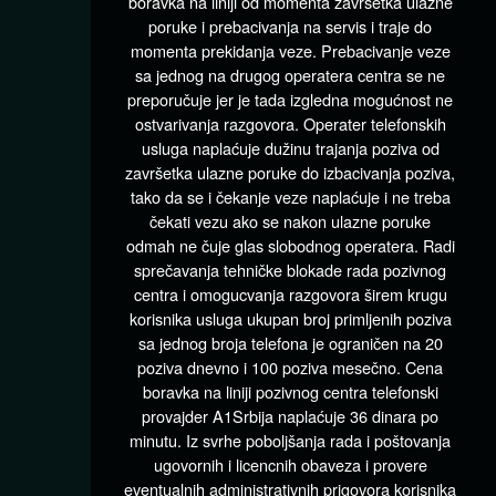
boravka na liniji od momenta završetka ulazne
poruke i prebacivanja na servis i traje do
momenta prekidanja veze. Prebacivanje veze
sa jednog na drugog operatera centra se ne
preporučuje jer je tada izgledna mogućnost ne
ostvarivanja razgovora. Operater telefonskih
usluga naplaćuje dužinu trajanja poziva od
završetka ulazne poruke do izbacivanja poziva,
tako da se i čekanje veze naplaćuje i ne treba
čekati vezu ako se nakon ulazne poruke
odmah ne čuje glas slobodnog operatera. Radi
sprečavanja tehničke blokade rada pozivnog
centra i omogucvanja razgovora širem krugu
korisnika usluga ukupan broj primljenih poziva
sa jednog broja telefona je ograničen na 20
poziva dnevno i 100 poziva mesečno. Cena
boravka na liniji pozivnog centra telefonski
provajder A1Srbija naplaćuje 36 dinara po
minutu. Iz svrhe poboljšanja rada i poštovanja
ugovornih i licencnih obaveza i provere
eventualnih administrativnih prigovora korisnika