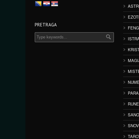
ASTR
EZOT
PRETRAGA
FENG
ISTR
KRIS
MAGI
MIST
NUME
PAR
RUNE
SANO
SNOV
TARO