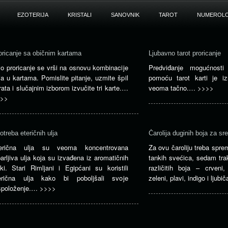
EZOTERIJA
KRISTALI
SANOVNIK
TAROT
NUMEROLO
oricanje sa običnim kartama
Ljubavno tarot proricanje
o proricanje se vrši na osnovu kombinacije
Predviđanje mogućnosti
ja u kartama. Pomislite pitanje, uzmite špil
pomoću tarot karti je i
rata i slučajnim izborom izvučite tri karte.…
veoma tačno.…
>>>>
>>
otreba eteričnih ulja
Čarolija duginih boja za sre
erična ulja su veoma koncentrovana
Za ovu čaroliju treba spre
parljiva ulja koja su izvađena iz aromatičnih
tankih svećica, sedam tra
ljki. Stari Rimljani i Egipćani su koristili
različitih boja – crveni,
erična ulja kako bi poboljšali svoje
zeleni, plavi, indigo i ljubi
spoloženje.…
>>>>