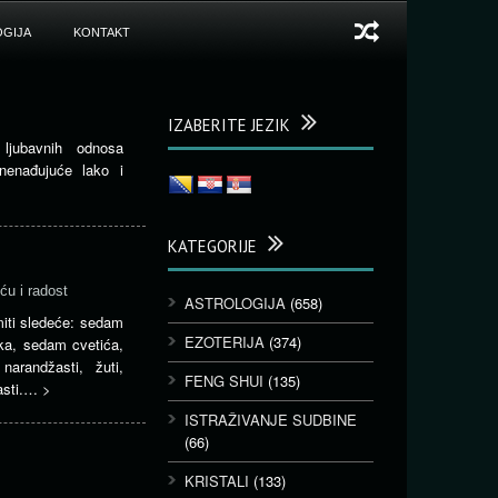
GIJA
KONTAKT
IZABERITE JEZIK
 ljubavnih odnosa
znenađujuće lako i
KATEGORIJE
ću i radost
ASTROLOGIJA
(658)
miti sledeće: sedam
EZOTERIJA
(374)
ka, sedam cvetića,
 narandžasti, žuti,
FENG SHUI
(135)
časti.…
>
ISTRAŽIVANJE SUDBINE
(66)
KRISTALI
(133)