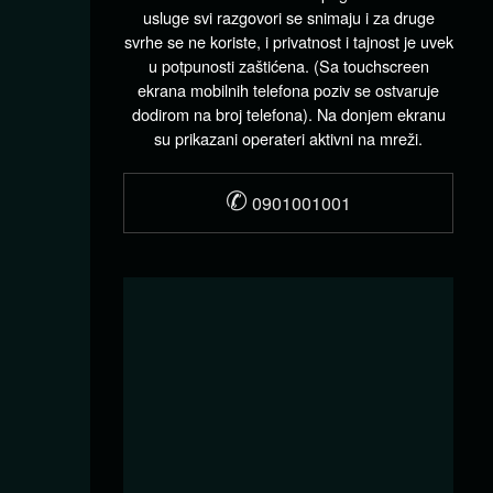
usluge svi razgovori se snimaju i za druge
svrhe se ne koriste, i privatnost i tajnost je uvek
u potpunosti zaštićena. (Sa touchscreen
ekrana mobilnih telefona poziv se ostvaruje
dodirom na broj telefona). Na donjem ekranu
su prikazani operateri aktivni na mreži.
✆
0901001001