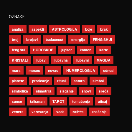
OZNAKE
analiza
aspekti
ASTROLOGIJA
boje
brak
broj
brojevi
budućnost
energija
FENG SHUI
feng šui
HOROSKOP
jupiter
kamen
karte
KRISTALI
ljubav
ljubavna
ljubavni
MAGIJA
mars
mesec
novac
NUMEROLOGIJA
odnosi
planete
proricanje
ritual
saturn
simbol
simbolika
sinastrija
slaganje
snovi
sreća
sunce
talisman
TAROT
tumačenje
uticaj
venera
verovanja
voda
zaštita
značenje