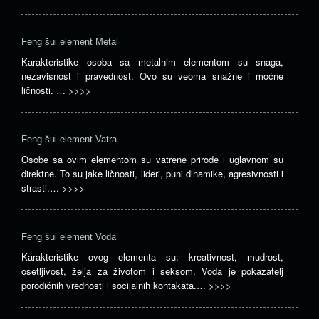
Feng šui element Metal
Karakteristike osoba sa metalnim elementom su snaga,
nezavisnost i pravednost. Ovo su veoma snažne i moćne
ličnosti. …
>>>>
Feng šui element Vatra
Osobe sa ovim elementom su vatrene prirode i uglavnom su
direktne. To su jake ličnosti, lideri, puni dinamike, agresivnosti i
strasti.…
>>>>
Feng šui element Voda
Karakteristike ovog elementa su: kreativnost, mudrost,
osetljivost, želja za životom i seksom. Voda je pokazatelj
porodičnih vrednosti i socijalnih kontakata.…
>>>>