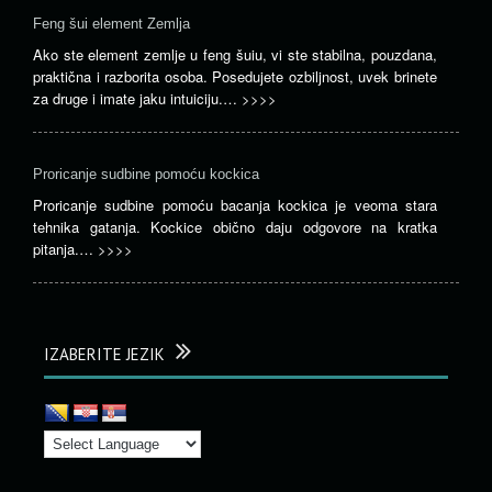
Feng šui element Zemlja
Ako ste element zemlje u feng šuiu, vi ste stabilna, pouzdana,
praktična i razborita osoba. Posedujete ozbiljnost, uvek brinete
za druge i imate jaku intuiciju.…
>>>>
Proricanje sudbine pomoću kockica
Proricanje sudbine pomoću bacanja kockica je veoma stara
tehnika gatanja. Kockice obično daju odgovore na kratka
pitanja.…
>>>>
IZABERITE JEZIK