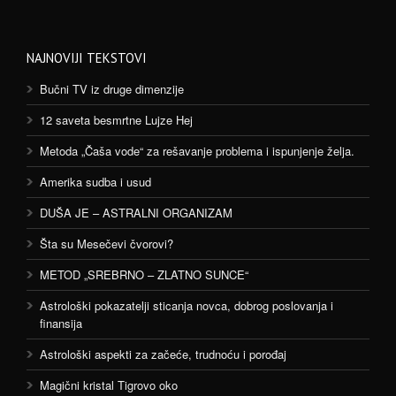
NAJNOVIJI TEKSTOVI
Bučni TV iz druge dimenzije
12 saveta besmrtne Lujze Hej
Metoda „Čaša vode“ za rešavanje problema i ispunjenje želja.
Amerika sudba i usud
DUŠA JE – ASTRALNI ORGANIZAM
Šta su Mesečevi čvorovi?
METOD „SREBRNO – ZLATNO SUNCE“
Astrološki pokazatelji sticanja novca, dobrog poslovanja i
finansija
Astrološki aspekti za začeće, trudnoću i porođaj
Magični kristal Tigrovo oko