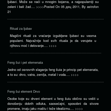
ljubavi. Može se naći u mnogim bojama, a najpopularniji su
zeleni i beli žad.…
>>>>
Posted On
05 дец 2011
,
By
astrofon
21
Ritual za ljubav
Magični rituali za vraćanje izgubljene ljubavi su veoma
popularni. Najvažnije kod svih rituala je da verujete u
njihovu moć i delovanje.…
>>>>
Feng šui i pet elemenata
Jedno od osnovnih slaganja feng šuia je princip pet elemenata,
a to su: drvo, vatra, zemlja, metal i voda.…
>>>>
Feng šui element Drvo
Osobe koje su drveni element u feng šuiu obično su vešti u
donošenju dobrih odluka, saosećajni, sposobni da stvore
promene, imaju jaku maštu i teže idealizmu.…
>>>>