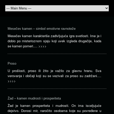
Mesečev kamen – simbol emotivne ravnoteže
Mesečev kamen karakteriše zadivljujuća igra svetlosti. Ime je i
dobio po misterioznom sjaju koji uvek izgleda drugačije, kada
se kamen pomeri.…
>>>>
Proso
U prošlosti, proso ili žito je važilo za glavnu hranu. Sva
verovanja i običaji koji su se vezivali za proso su zadržani.…
>>>>
Žad – kamen mudrosti i prosperiteta
Žad je kamen prosperiteta i mudrosti. On ima isceljujuće
dejstvo. Donosi mir, naročito osobama koje su povređene u