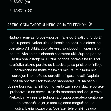
SNOVI
(69)
TAROT
(126)
ASTROLOGIJA TAROT NUMEROLOGIJA TELEFONOM
Radno vreme astro pozivnog centra je od 8 sati ujutru do 24
sati u ponoć. Nakon ulazne besplatne poruke telefonskog
operatera A1 Srbija dobijate vezu sa slobodnim operaterom
centra. Ako nema slobodnih operatera uključuje se poruka
sa tim obaveštenjem. Dužina perioda boravka na liniji od
završetka ulazne poruke do izbacivanja sa pristupne linije je
ograničena na maksimalno 10 minuta, minimum nije
odredjen i ne može se odrediti, niti garantovati. Naplata
poziva operater telefonskog saobraćaja vrši na osnovu
dužine boravka na liniji od momenta završetka ulazne poruke
i prebacivanja na servis i traje do momenta prekidanja veze.
Prebacivanje veze sa jednog na drugog operatera centra se
ne preporučuje jer je tada izgledna mogućnost ne
ostvarivanja razgovora. Operater telefonskih usluga