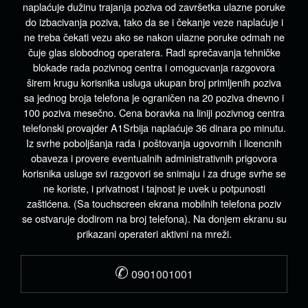
naplaćuje dužinu trajanja poziva od završetka ulazne poruke
do izbacivanja poziva, tako da se i čekanje veze naplaćuje i
ne treba čekati vezu ako se nakon ulazne poruke odmah ne
čuje glas slobodnog operatera. Radi sprečavanja tehničke
blokade rada pozivnog centra i omogucvanja razgovora
širem krugu korisnika usluga ukupan broj primljenih poziva
sa jednog broja telefona je ograničen na 20 poziva dnevno i
100 poziva mesečno. Cena boravka na liniji pozivnog centra
telefonski provajder A1Srbija naplaćuje 36 dinara po minutu.
Iz svrhe poboljšanja rada i poštovanja ugovornih i licencnih
obaveza i provere eventualnih administrativnih prigovora
korisnika usluge svi razgovori se snimaju i za druge svrhe se
ne koriste, i privatnost i tajnost je uvek u potpunosti
zaštićena. (Sa touchscreen ekrana mobilnih telefona poziv
se ostvaruje dodirom na broj telefona). Na donjem ekranu su
prikazani operateri aktivni na mreži.
✆
0901001001